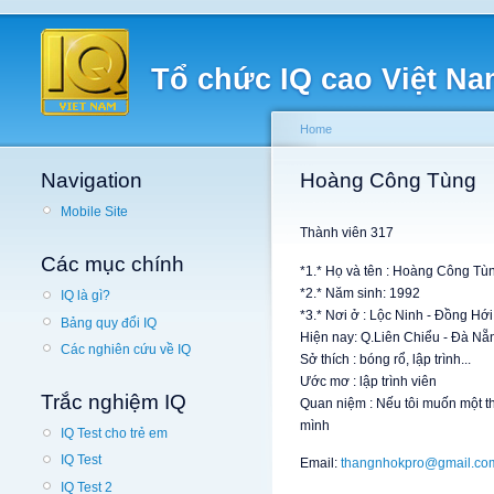
Tổ chức IQ cao Việt N
Home
Navigation
Hoàng Công Tùng
Mobile Site
Thành viên 317
Các mục chính
*1.* Họ và tên : Hoàng Công Tù
*2.* Năm sinh: 1992
IQ là gì?
*3.* Nơi ở : Lộc Ninh - Đồng Hớ
Bảng quy đổi IQ
Hiện nay: Q.Liên Chiểu - Đà Nẵ
Các nghiên cứu về IQ
Sở thích : bóng rổ, lập trình...
Ước mơ : lập trình viên
Trắc nghiệm IQ
Quan niệm : Nếu tôi muốn một thứ 
mình
IQ Test cho trẻ em
IQ Test
Email:
thangnhokpro@gmail.co
IQ Test 2