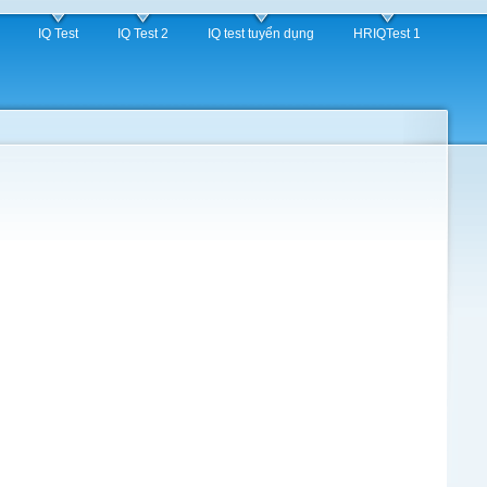
IQ Test
IQ Test 2
IQ test tuyển dụng
HRIQTest 1