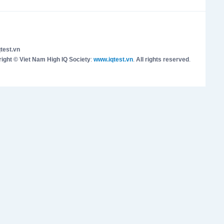
test.vn
ight © Viet Nam High IQ Society
:
www.iqtest.vn
.
All rights reserved
.