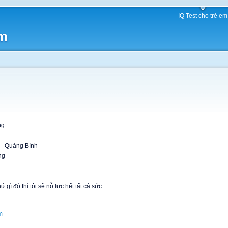
IQ Test cho trẻ em
am
ng
i - Quảng Bình
ng
gì đó thì tôi sẽ nỗ lực hết tất cả sức
m