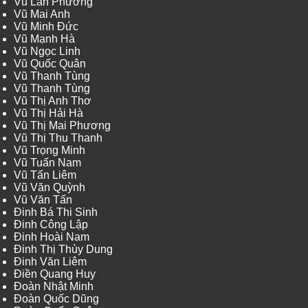
Vũ Lan Phương
Vũ Mai Anh
Vũ Minh Đức
Vũ Mạnh Hà
Vũ Ngọc Linh
Vũ Quốc Quân
Vũ Thanh Tùng
Vũ Thanh Tùng
Vũ Thị Anh Thơ
Vũ Thị Hải Hà
Vũ Thị Mai Phương
Vũ Thị Thu Thanh
Vũ Trọng Minh
Vũ Tuấn Nam
Vũ Tấn Liêm
Vũ Văn Quỳnh
Vũ Văn Tấn
Đinh Bá Thi Sinh
Đinh Công Lập
Đinh Hoài Nam
Đinh Thị Thùy Dung
Đinh Văn Liêm
Điền Quang Huy
Đoàn Nhật Minh
Đoàn Quốc Dũng