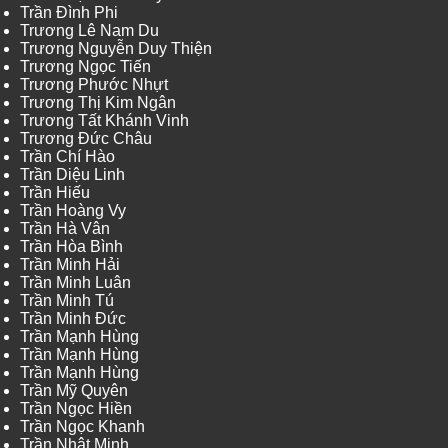
Trần Đình Phi
Trương Lê Nam Du
Trương Nguyễn Duy Thiện
Trương Ngọc Tiến
Trương Phước Nhựt
Trương Thị Kim Ngân
Trương Tất Khánh Vinh
Trương Đức Châu
Trần Chí Hào
Trần Diệu Linh
Trần Hiếu
Trần Hoàng Vy
Trần Hà Vân
Trần Hòa Bình
Trần Minh Hải
Trần Minh Luân
Trần Minh Tú
Trần Minh Đức
Trần Mạnh Hùng
Trần Mạnh Hùng
Trần Mạnh Hùng
Trần Mỹ Quyên
Trần Ngọc Hiền
Trần Ngọc Khanh
Trần Nhật Minh