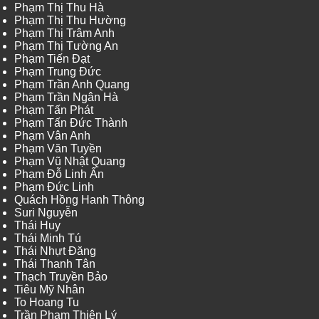
Phạm Thị Thu Hà
Phạm Thị Thu Hường
Phạm Thị Trâm Anh
Phạm Thị Tường An
Phạm Tiến Đạt
Phạm Trung Đức
Phạm Trần Anh Quang
Phạm Trần Ngân Hà
Phạm Tấn Phát
Phạm Tấn Đức Thành
Phạm Vân Anh
Phạm Văn Tuyền
Phạm Vũ Nhật Quang
Phạm Đỗ Linh Ấn
Phạm Đức Linh
Quách Hồng Hanh Thông
Suri Nguyễn
Thái Huy
Thái Minh Tú
Thái Nhựt Đăng
Thái Thanh Tân
Thạch Truyền Bảo
Tiêu Mỹ Nhân
To Hoang Tu
Trần Phạm Thiên Lý