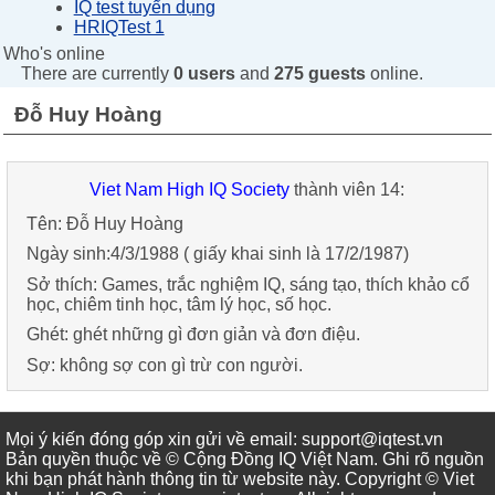
IQ test tuyển dụng
HRIQTest 1
Who's online
There are currently
0 users
and
275 guests
online.
Đỗ Huy Hoàng
Viet Nam High IQ Society
thành viên 14:
Tên:
Đỗ Huy Hoàng
Ngày sinh:
4/3/1988
( giấy khai sinh là 17/2/1987)
Sở thích:
Games
,
trắc nghiệm IQ
,
sáng tạo
,
thích khảo cổ
học
,
chiêm tinh học
,
tâm lý học
,
số học
.
Ghét:
ghét những gì đơn giản và đơn điệu
.
Sợ:
không sợ con gì trừ con người
.
Mọi ý kiến đóng góp xin gửi về email: support@iqtest.vn
Bản quyền thuộc về © Cộng Đồng IQ Việt Nam. Ghi rõ nguồn
khi bạn phát hành thông tin từ website này. Copyright © Viet