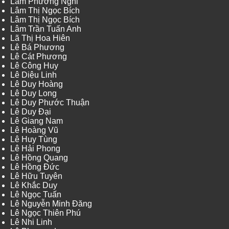
Lâm Phương Nghi
Lâm Thị Ngọc Bích
Lâm Thị Ngọc Bích
Lâm Trần Tuấn Anh
Lã Thị Hoa Hiên
Lê Bá Phương
Lê Cát Phương
Lê Công Huy
Lê Diệu Linh
Lê Duy Hoàng
Lê Duy Long
Lê Duy Phước Thuận
Lê Duy Đại
Lê Giang Nam
Lê Hoàng Vũ
Lê Huy Tùng
Lê Hải Phong
Lê Hồng Quang
Lê Hồng Đức
Lê Hữu Tuyên
Lê Khắc Duy
Lê Ngọc Tuấn
Lê Nguyễn Minh Đăng
Lê Ngọc Thiên Phú
Lê Nhi Linh