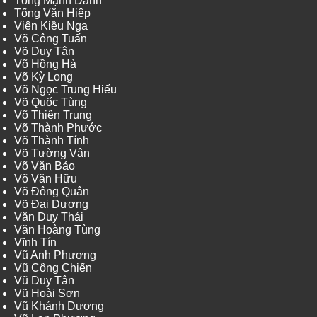
Tống Mạnh Danh
Tống Văn Hiệp
Viên Kiều Nga
Võ Công Tuấn
Võ Duy Tân
Võ Hồng Hà
Võ Kỳ Long
Võ Ngọc Trung Hiếu
Võ Quốc Tùng
Võ Thiện Trung
Võ Thành Phước
Võ Thành Tính
Võ Tường Vân
Võ Văn Bảo
Võ Văn Hữu
Võ Đông Quân
Võ Đại Dương
Văn Duy Thái
Văn Hoàng Tùng
Vĩnh Tín
Vũ Anh Phương
Vũ Công Chiến
Vũ Duy Tân
Vũ Hoài Sơn
Vũ Khánh Dương