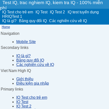
Test IQ, trac nghiem IQ, kiem tra IQ - 100% miễn
phí
IQ Test cho trẻ em
IQ Test
IQ Test 2
IQ test tuyển dụng
HRIQTest 1
IQ là gì?
Bảng quy đổi IQ
Các nghiên cứu về IQ
Home
Navigation
Mobile Site
Secondary links
IQ là gì?
Bảng quy đổi IQ
Các nghiên cứu về IQ
Viet Nam High IQ
Giới thiệu
Điều kiện gia nhập
Primary links
IQ Test cho trẻ em
IQ Test
IQ Test 2