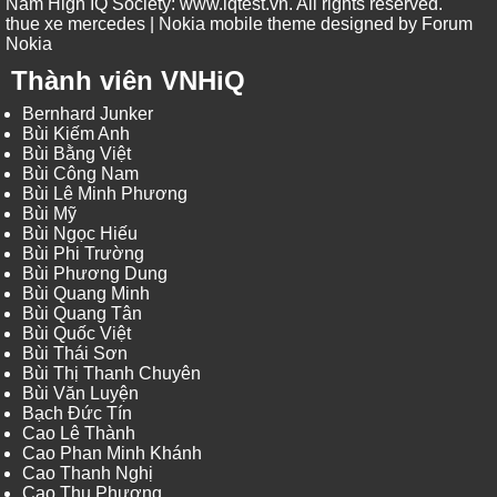
Nam High IQ Society
:
www.iqtest.vn
.
All rights reserved
.
thue xe mercedes
| Nokia mobile theme designed by
Forum
Nokia
Thành viên VNHiQ
Bernhard Junker
Bùi Kiếm Anh
Bùi Bằng Việt
Bùi Công Nam
Bùi Lê Minh Phương
Bùi Mỹ
Bùi Ngọc Hiếu
Bùi Phi Trường
Bùi Phương Dung
Bùi Quang Minh
Bùi Quang Tân
Bùi Quốc Việt
Bùi Thái Sơn
Bùi Thị Thanh Chuyên
Bùi Văn Luyện
Bạch Đức Tín
Cao Lê Thành
Cao Phan Minh Khánh
Cao Thanh Nghị
Cao Thu Phương