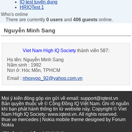
IQ test tuyển dụng
HRIQTest 1
Who's online
There are currently
0 users
and
406 guests
online.
Nguyễn Minh Sang
Viet Nam High IQ Society
thành viên 587:
Họ tên:
Nguyễn Minh Sang
Năm sinh :
1992
Nơi ở:
Hóc Môn, TPHCM
Email :
nhoxyoo_92@yahoo.com.vn
Mọi ý kiến đóng góp xin gửi về email: support@iqtest.vn
Bản quyền thuộc về © Cộng Đồng IQ Việt Nam. Ghi rõ nguồn
khi bạn phát hành thông tin từ website này. Copyright © Viet
Nam High IQ Society
:
www.iqtest.vn
.
All rights reserved
.
thue xe mercedes
| Nokia mobile theme designed by
Forum
Nokia