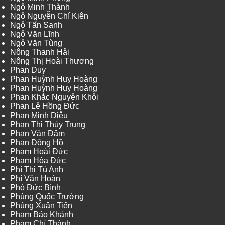
Ngô Minh Thành
Ngô Nguyễn Chí Kiên
Ngô Tấn Sanh
Ngô Văn Lĩnh
Ngô Văn Tùng
Nông Thanh Hải
Nông Thị Hoài Thương
Phan Duy
Phan Huỳnh Huy Hoàng
Phan Huỳnh Huy Hoàng
Phan Khắc Nguyên Khôi
Phan Lê Hồng Đức
Phan Minh Diệu
Phan Thị Thủy Trung
Phan Văn Đậm
Phan Đông Hồ
Phạm Hoài Đức
Phạm Hòa Đức
Phí Thị Tú Anh
Phí Văn Hoàn
Phó Đức Bình
Phùng Quốc Trường
Phùng Xuân Tiến
Phạm Bảo Khánh
Phạm Chí Thành