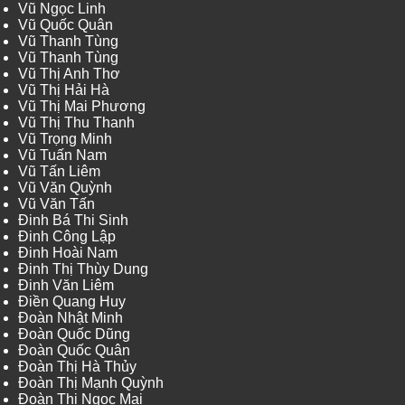
Vũ Ngọc Linh
Vũ Quốc Quân
Vũ Thanh Tùng
Vũ Thanh Tùng
Vũ Thị Anh Thơ
Vũ Thị Hải Hà
Vũ Thị Mai Phương
Vũ Thị Thu Thanh
Vũ Trọng Minh
Vũ Tuấn Nam
Vũ Tấn Liêm
Vũ Văn Quỳnh
Vũ Văn Tấn
Đinh Bá Thi Sinh
Đinh Công Lập
Đinh Hoài Nam
Đinh Thị Thùy Dung
Đinh Văn Liêm
Điền Quang Huy
Đoàn Nhật Minh
Đoàn Quốc Dũng
Đoàn Quốc Quân
Đoàn Thị Hà Thủy
Đoàn Thị Mạnh Quỳnh
Đoàn Thị Ngọc Mai