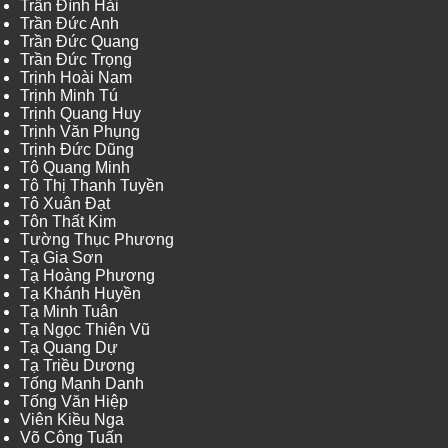
Trần Đình Hải
Trần Đức Anh
Trần Đức Quang
Trần Đức Trọng
Trịnh Hoài Nam
Trịnh Minh Tú
Trịnh Quang Huy
Trịnh Văn Phụng
Trịnh Đức Dũng
Tô Quang Minh
Tô Thị Thanh Tuyền
Tô Xuân Đạt
Tôn Thất Kim
Tường Thục Phương
Tạ Gia Sơn
Tạ Hoàng Phương
Tạ Khánh Huyền
Tạ Minh Tuân
Tạ Ngọc Thiên Vũ
Tạ Quang Dự
Tạ Triều Dương
Tống Mạnh Danh
Tống Văn Hiệp
Viên Kiều Nga
Võ Công Tuấn