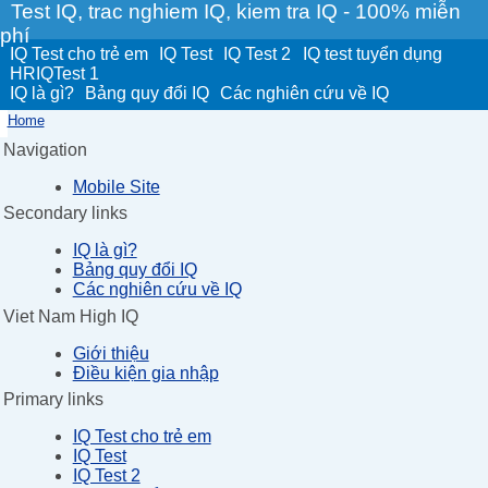
Test IQ, trac nghiem IQ, kiem tra IQ - 100% miễn
phí
IQ Test cho trẻ em
IQ Test
IQ Test 2
IQ test tuyển dụng
HRIQTest 1
IQ là gì?
Bảng quy đổi IQ
Các nghiên cứu về IQ
Home
Navigation
Mobile Site
Secondary links
IQ là gì?
Bảng quy đổi IQ
Các nghiên cứu về IQ
Viet Nam High IQ
Giới thiệu
Điều kiện gia nhập
Primary links
IQ Test cho trẻ em
IQ Test
IQ Test 2