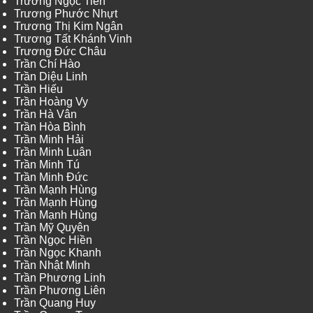
Trương Ngọc Tiến
Trương Phước Nhựt
Trương Thị Kim Ngân
Trương Tất Khánh Vinh
Trương Đức Châu
Trần Chí Hào
Trần Diệu Linh
Trần Hiếu
Trần Hoàng Vy
Trần Hà Vân
Trần Hòa Bình
Trần Minh Hải
Trần Minh Luân
Trần Minh Tú
Trần Minh Đức
Trần Mạnh Hùng
Trần Mạnh Hùng
Trần Mạnh Hùng
Trần Mỹ Quyên
Trần Ngọc Hiền
Trần Ngọc Khanh
Trần Nhật Minh
Trần Phương Linh
Trần Phương Liên
Trần Quang Huy