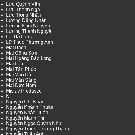
Lưu Quỳnh Vân
Lưu Thanh Nga
Lưu Trọng Nhân
Lương Dũng Nhân
Lương Khôi Nguyên
Lương Thanh Nguyệt
Lại Bá Hưng
Lữ Thục Phương Anh
Mai Bách
Mai Công Sơn
Mai Hoàng Bảo Long
Mai Lâm
Mai Tấn Phúc
Mai Văn Hà
Mai Văn Sáng
Mai Đức Nam
Mislav Predavec
N
Nguyen Chi Nhan
Nguyễn Khánh Thuận
Nguyễn Khắc Huân
Nguyễn Mạnh Thi
Nguyễn Ngọc Quỳnh Như
Nguyễn Trọng Trường Thành
Nguyễn Tuấn Anh