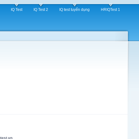
IQ Test
IQ Test 2
IQ test tuyển dụng
HRIQTest 1
test.vn