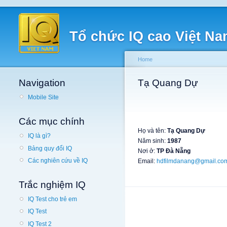
Tổ chức IQ cao Việt N
Home
Navigation
Tạ Quang Dự
Mobile Site
Các mục chính
Họ và tên:
Tạ Quang Dự
IQ là gì?
Năm sinh:
1987
Bảng quy đổi IQ
Nơi ở:
TP Đà Nẵng
Các nghiên cứu về IQ
Email:
hdfilmdanang@gmail.co
Trắc nghiệm IQ
IQ Test cho trẻ em
IQ Test
IQ Test 2