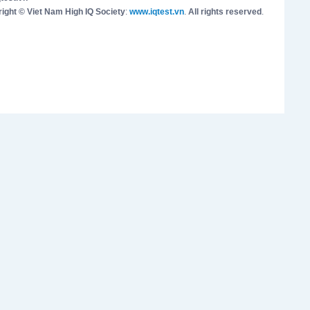
ight © Viet Nam High IQ Society
:
www.iqtest.vn
.
All rights reserved
.