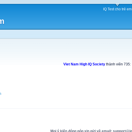
IQ Test cho trẻ em
am
Viet Nam High IQ Society
thành viên 735:
m
Mọi ý kiến đóng góp xin gửi về email: support@iq