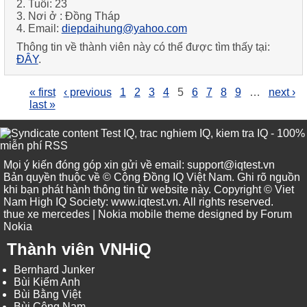
2. Tuổi:
23
3. Nơi ở :
Đồng Tháp
4. Email:
diepdaihung@yahoo.com
Thông tin về thành viên này có thể được tìm thấy tại:
ĐÂY
.
« first
‹ previous
1
2
3
4
5
6
7
8
9
…
next ›
last »
Test IQ, trac nghiem IQ, kiem tra IQ - 100%
miễn phí RSS
Mọi ý kiến đóng góp xin gửi về email: support@iqtest.vn
Bản quyền thuộc về © Cộng Đồng IQ Việt Nam. Ghi rõ nguồn
khi bạn phát hành thông tin từ website này. Copyright © Viet
Nam High IQ Society
:
www.iqtest.vn
.
All rights reserved
.
thue xe mercedes
| Nokia mobile theme designed by
Forum
Nokia
Thành viên VNHiQ
Bernhard Junker
Bùi Kiếm Anh
Bùi Bằng Việt
Bùi Công Nam