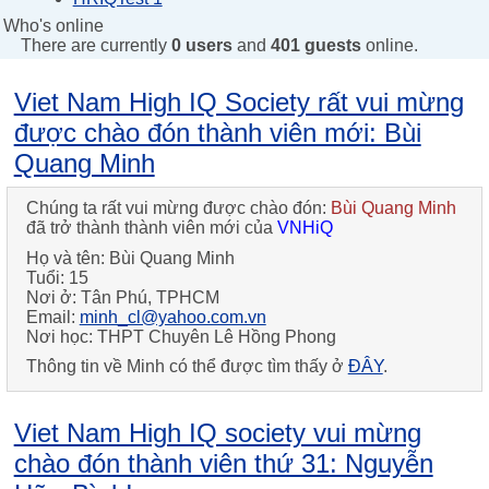
Who's online
There are currently
0 users
and
401 guests
online.
Viet Nam High IQ Society rất vui mừng
được chào đón thành viên mới: Bùi
Quang Minh
Chúng ta rất vui mừng được chào đón:
Bùi Quang Minh
đã trở thành thành viên mới của
VNHiQ
Họ và tên:
Bùi Quang Minh
Tuổi:
15
Nơi ở:
Tân Phú, TPHCM
Email:
minh_cl@yahoo.com.vn
Nơi học:
THPT Chuyên Lê Hồng Phong
Thông tin về
Minh
có thể được tìm thấy ở
ĐÂY
.
Viet Nam High IQ society vui mừng
chào đón thành viên thứ 31: Nguyễn