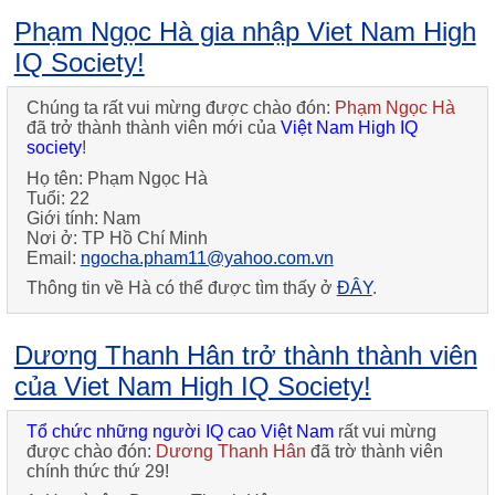
Phạm Ngọc Hà gia nhập Viet Nam High
IQ Society!
Chúng ta rất vui mừng được chào đón:
Phạm Ngọc Hà
đã trở thành thành viên mới của
Việt Nam High IQ
society
!
Họ tên:
Phạm Ngọc Hà
Tuổi:
22
Giới tính:
Nam
Nơi ở:
TP Hồ Chí Minh
Email:
ngocha.pham11@yahoo.com.vn
Thông tin về
Hà
có thể được tìm thấy ở
ĐÂY
.
Dương Thanh Hân trở thành thành viên
của Viet Nam High IQ Society!
Tổ chức những người IQ cao Việt Nam
rất vui mừng
được chào đón:
Dương Thanh Hân
đã trờ thành viên
chính thức thứ 29
!