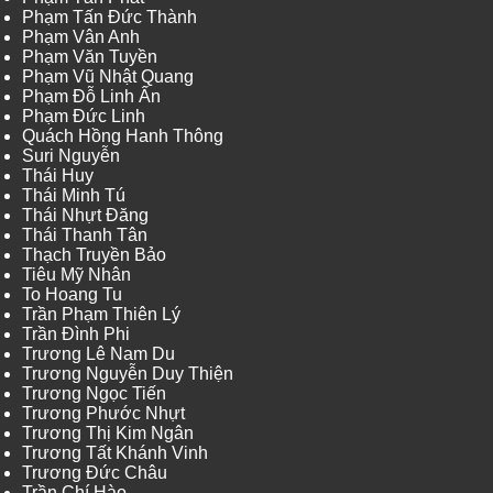
Phạm Tấn Đức Thành
Phạm Vân Anh
Phạm Văn Tuyền
Phạm Vũ Nhật Quang
Phạm Đỗ Linh Ấn
Phạm Đức Linh
Quách Hồng Hanh Thông
Suri Nguyễn
Thái Huy
Thái Minh Tú
Thái Nhựt Đăng
Thái Thanh Tân
Thạch Truyền Bảo
Tiêu Mỹ Nhân
To Hoang Tu
Trần Phạm Thiên Lý
Trần Đình Phi
Trương Lê Nam Du
Trương Nguyễn Duy Thiện
Trương Ngọc Tiến
Trương Phước Nhựt
Trương Thị Kim Ngân
Trương Tất Khánh Vinh
Trương Đức Châu
Trần Chí Hào