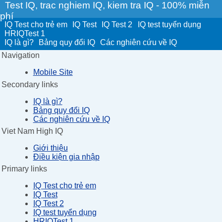
Test IQ, trac nghiem IQ, kiem tra IQ - 100% miễn
phí
IQ Test cho trẻ em
IQ Test
IQ Test 2
IQ test tuyển dụng
HRIQTest 1
IQ là gì?
Bảng quy đổi IQ
Các nghiên cứu về IQ
Navigation
Mobile Site
Secondary links
IQ là gì?
Bảng quy đổi IQ
Các nghiên cứu về IQ
Viet Nam High IQ
Giới thiệu
Điều kiện gia nhập
Primary links
IQ Test cho trẻ em
IQ Test
IQ Test 2
IQ test tuyển dụng
HRIQTest 1