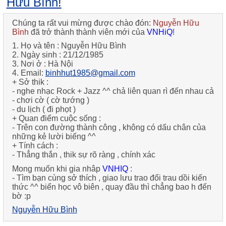
Hữu Bình!
Chúng ta rất vui mừng được chào đón:
Nguyễn Hữu
Bình
đã trở thành thành viên mới của
VNHiQ
!
1. Họ và tên :
Nguyễn Hữu Bình
2. Ngày sinh :
21/12/1985
3. Nơi ở :
Hà Nội
4. Email:
binhhut1985@gmail.com
+ Sở thik :
-
nghe nhạc Rock + Jazz ^^ chả liên quan rì đến nhau cả
-
chơi cờ ( cờ tướng )
-
du lịch ( đi phọt )
+ Quan điểm cuộc sống :
-
Trên con đường thành công , không có dấu chân của
những kẻ lười biếng ^^
+ Tính cách :
-
Thẳng thắn , thik sự rõ ràng , chính xác
Mong muốn khi gia nhâp
VNHIQ
:
-
Tìm bạn cùng sở thích , giao lưu trao đổi trau dồi kiến
thức ^^ biển học vô biên , quay đầu thì chẳng bao h đến
bờ :p
Nguyễn Hữu Bình