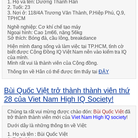
1. Họ và tên:
Dương Thanh Hân
2. Tuổi:
23
3. Nơi ở:
118/4A Trương Văn Thành, P.Hiệp Phú, Q.9,
TPHCM
Nghề nghiệp:
Cơ khí chế tạo máy
Ngoại hình:
Cao 1m66, nặng 56kg
Sở thích:
Bóng đá, cầu lông, breakdance
Hiện mình đang sống và làm việc tại TP.HCM, tình cờ
biết được Cộng Đồng IQ Việt Nam nên vào kiểm tra IQ
của mình.
Mình rất vui là thành viên của Cộng đồng.
Thông tin về
Hân
có thể được tìm thấy tại
ĐÂY
Bùi Quốc Việt trở thành thành viên thứ
28 của Viet Nam High IQ Society!
Chúng ta rất vui mừng được chào đón:
Bùi Quốc Việt
đã
trở thành thành viên mới của
Viet Nam High IQ society
!
Dưới dây là những thông tin về
Việt
:
1. Họ và tên :
Bùi Quốc Việt