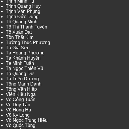
Trịnh Minh Tú
Trịnh Quang Huy
Trịnh Văn Phụng
Trịnh Đức Dũng
Tô Quang Minh
Tô Thị Thanh Tuyền
Tô Xuân Đạt
Tôn Thất Kim
Tường Thục Phương
Tạ Gia Sơn
Tạ Hoàng Phương
Tạ Khánh Huyền
Tạ Minh Tuân
Tạ Ngọc Thiên Vũ
Tạ Quang Dự
Tạ Triều Dương
Tống Mạnh Danh
Tống Văn Hiệp
Viên Kiều Nga
Võ Công Tuấn
Võ Duy Tân
Võ Hồng Hà
Võ Kỳ Long
Võ Ngọc Trung Hiếu
Võ Quốc Tùng