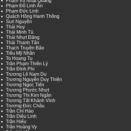
Phạm Vũ Nhật Quang
Phạm Đỗ Linh Ấn
Phạm Đức Linh
Quách Hồng Hanh Thông
Suri Nguyễn
Thái Huy
Thái Minh Tú
Thái Nhựt Đăng
Thái Thanh Tân
Thạch Truyền Bảo
Tiêu Mỹ Nhân
To Hoang Tu
Trần Phạm Thiên Lý
Trần Đình Phi
Trương Lê Nam Du
Trương Nguyễn Duy Thiện
Trương Ngọc Tiến
Trương Phước Nhựt
Trương Thị Kim Ngân
Trương Tất Khánh Vinh
Trương Đức Châu
Trần Chí Hào
Trần Diệu Linh
Trần Hiếu
Trần Hoàng Vy