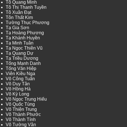
Tô Quang Minh
Tô Thị Thanh Tuyền
Tô Xuân Đạt
Tôn Thất Kim
Tường Thục Phương
Tạ Gia Sơn
Tạ Hoàng Phương
Tạ Khánh Huyền
Tạ Minh Tuân
Tạ Ngọc Thiên Vũ
Tạ Quang Dự
Tạ Triều Dương
Tống Mạnh Danh
Tống Văn Hiệp
Viên Kiều Nga
Võ Công Tuấn
Võ Duy Tân
Võ Hồng Hà
Võ Kỳ Long
Võ Ngọc Trung Hiếu
Võ Quốc Tùng
Võ Thiện Trung
Võ Thành Phước
Võ Thành Tính
Võ Tường Vân