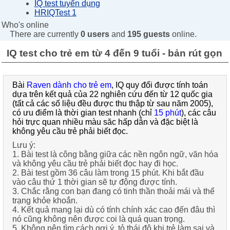
IQ test tuyển dụng
HRIQTest 1
Who's online
There are currently
0 users
and
195 guests
online.
IQ test cho trẻ em từ 4 đến 9 tuổi - bản rút gọn
Bài
Raven dành cho trẻ em
, IQ quy đổi được tính toán
dựa trên kết quả của 22 nghiên cứu đến từ 12 quốc gia
(tất cả các số liệu đều được thu thập từ sau năm 2005),
có ưu điểm là thời gian test nhanh (chỉ
15 phút
), các câu
hỏi trực quan nhiều màu săc hấp dẫn và đặc biệt là
không yêu cầu trẻ phải biết đọc.
Lưu ý:
1.
Bài test là công bằng giữa các nền ngôn ngữ, văn hóa
và không yêu cầu trẻ phải biết đọc hay đi học.
2.
Bài test gồm
36 câu
làm trong
15 phút
. Khi bắt đầu
vào câu thứ 1 thời gian sẽ tự động được tính.
3.
Chắc rằng con bạn đang có
tinh thần thoải mái
và thể
trạng khỏe khoắn.
4.
Kết quả mang lại dù có tính chính xác cao đến đâu thì
nó cũng không nên được coi là quá quan trọng.
5.
Không nên tìm cách gợi ý, tỏ thái độ khi trẻ làm sai và