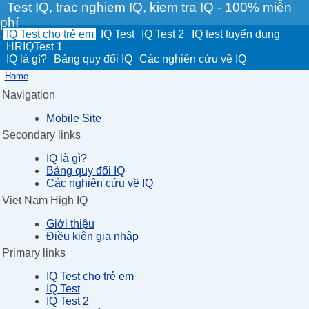
Test IQ, trac nghiem IQ, kiem tra IQ - 100% miễn
phí
IQ Test cho trẻ em
IQ Test
IQ Test 2
IQ test tuyển dụng
HRIQTest 1
IQ là gì?
Bảng quy đổi IQ
Các nghiên cứu về IQ
Home
Navigation
Mobile Site
Secondary links
IQ là gì?
Bảng quy đổi IQ
Các nghiên cứu về IQ
Viet Nam High IQ
Giới thiệu
Điều kiện gia nhập
Primary links
IQ Test cho trẻ em
IQ Test
IQ Test 2