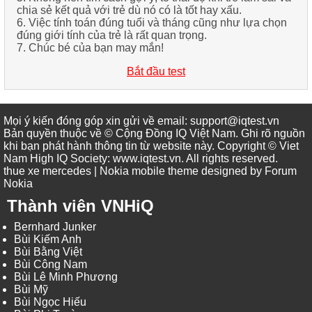
chia sẻ kết quả với trẻ dù nó có là tốt hay xấu.
6.
Việc tính toán
đúng tuổi
và
tháng
cũng như lựa chọn
đúng giới tính
của trẻ là rất quan trọng.
7.
Chúc bé của bạn may mắn
!
Bắt đầu test
Mọi ý kiến đóng góp xin gửi về email: support@iqtest.vn
Bản quyền thuộc về © Cộng Đồng IQ Việt Nam. Ghi rõ nguồn
khi bạn phát hành thông tin từ website này. Copyright © Viet
Nam High IQ Society
:
www.iqtest.vn
.
All rights reserved
.
thue xe mercedes
| Nokia mobile theme designed by
Forum
Nokia
Thành viên VNHiQ
Bernhard Junker
Bùi Kiếm Anh
Bùi Bằng Việt
Bùi Công Nam
Bùi Lê Minh Phương
Bùi Mỹ
Bùi Ngọc Hiếu