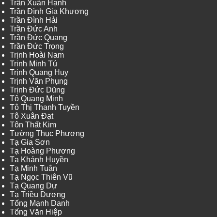
Trần Xuân Hạnh
Trần Đình Gia Khương
Trần Đình Hải
Trần Đức Anh
Trần Đức Quang
Trần Đức Trọng
Trịnh Hoài Nam
Trịnh Minh Tú
Trịnh Quang Huy
Trịnh Văn Phụng
Trịnh Đức Dũng
Tô Quang Minh
Tô Thị Thanh Tuyền
Tô Xuân Đạt
Tôn Thất Kim
Tường Thục Phương
Tạ Gia Sơn
Tạ Hoàng Phương
Tạ Khánh Huyền
Tạ Minh Tuân
Tạ Ngọc Thiên Vũ
Tạ Quang Dự
Tạ Triều Dương
Tống Mạnh Danh
Tống Văn Hiệp