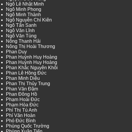
Ngô Lê Nhật Minh
Ngô Minh Phong
Ngô Minh Thành
Ngô Nguyễn Chí Kiên
Ngô Tấn Sanh
Ngô Văn Lĩnh
Ngô Văn Tùng
Nông Thanh Hải
Nông Thị Hoài Thương
Phan Duy
Phan Huỳnh Huy Hoàng
Phan Huỳnh Huy Hoàng
Phan Khắc Nguyên Khôi
Phan Lê Hồng Đức
Phan Minh Diệu
Phan Thị Thủy Trung
Phan Văn Đậm
Phan Đông Hồ
Phạm Hoài Đức
Phạm Hòa Đức
Phí Thị Tú Anh
Phí Văn Hoàn
Phó Đức Bình
Phùng Quốc Trường
Phùng Xuân Tiến