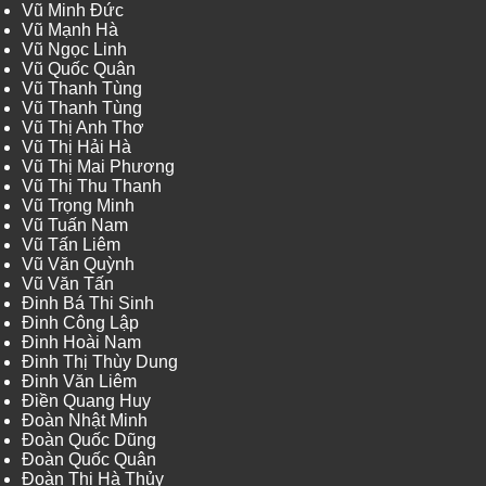
Vũ Minh Đức
Vũ Mạnh Hà
Vũ Ngọc Linh
Vũ Quốc Quân
Vũ Thanh Tùng
Vũ Thanh Tùng
Vũ Thị Anh Thơ
Vũ Thị Hải Hà
Vũ Thị Mai Phương
Vũ Thị Thu Thanh
Vũ Trọng Minh
Vũ Tuấn Nam
Vũ Tấn Liêm
Vũ Văn Quỳnh
Vũ Văn Tấn
Đinh Bá Thi Sinh
Đinh Công Lập
Đinh Hoài Nam
Đinh Thị Thùy Dung
Đinh Văn Liêm
Điền Quang Huy
Đoàn Nhật Minh
Đoàn Quốc Dũng
Đoàn Quốc Quân
Đoàn Thị Hà Thủy