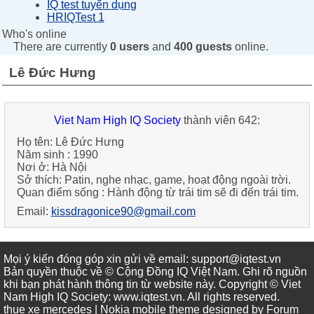
IQ test tuyển dụng
HRIQTest 1
Who's online
There are currently
0 users
and
400 guests
online.
Lê Đức Hưng
Viet Nam High IQ Society
thành viên 642:
Họ tên:
Lê Đức Hưng
Năm sinh :
1990
Nơi ở:
Hà Nội
Sở thích:
Patin, nghe nhạc, game, hoạt động ngoài trời.
Quan điểm sống :
Hành động từ trái tim sẽ đi đến trái tim.
Email:
kissdragonice90@gmail.com
Mọi ý kiến đóng góp xin gửi về email: support@iqtest.vn
Bản quyền thuộc về © Cộng Đồng IQ Việt Nam. Ghi rõ nguồn
khi bạn phát hành thông tin từ website này. Copyright © Viet
Nam High IQ Society
:
www.iqtest.vn
.
All rights reserved
.
thue xe mercedes
| Nokia mobile theme designed by
Forum