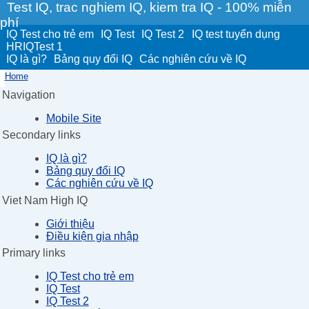
Test IQ, trac nghiem IQ, kiem tra IQ - 100% miễn
phí
IQ Test cho trẻ em
IQ Test
IQ Test 2
IQ test tuyển dụng
HRIQTest 1
IQ là gì?
Bảng quy đổi IQ
Các nghiên cứu về IQ
Home
Navigation
Mobile Site
Secondary links
IQ là gì?
Bảng quy đổi IQ
Các nghiên cứu về IQ
Viet Nam High IQ
Giới thiệu
Điều kiện gia nhập
Primary links
IQ Test cho trẻ em
IQ Test
IQ Test 2