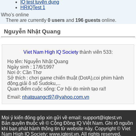
IQ test tuyển dụng
HRIQTest 1
Who's online
There are currently
0 users
and
196 guests
online.
Nguyễn Nhật Quang
Viet Nam High IQ Society
thành viên 533:
Họ tên:
Nguyễn Nhật Quang
Ngày sinh :
17/6/1997
Nơi ở:
Cần Thơ
Sở thích :
chơi game chiến thuật (DotA),coi phim hành
động,giải ô số Sudoku,...
Quan điểm cuộc sống:
Cơ hội do mình tạo ra!!
Email:
nhatquangct97@yahoo.com.vn
Mọi ý kiến đóng góp xin gửi về email: support@iqtest.vn
Bản quyền thuộc về © Cộng Đồng IQ Việt Nam. Ghi rõ nguồn
khi bạn phát hành thông tin từ website này. Copyright © Viet
Nam High IQ Society
:
www.iqtest.vn
.
All rights reserved
.