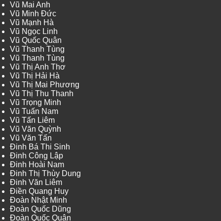
Vũ Mai Anh
Vũ Minh Đức
Vũ Mạnh Hà
Vũ Ngọc Linh
Vũ Quốc Quân
Vũ Thanh Tùng
Vũ Thanh Tùng
Vũ Thị Anh Thơ
Vũ Thị Hải Hà
Vũ Thị Mai Phương
Vũ Thị Thu Thanh
Vũ Trọng Minh
Vũ Tuấn Nam
Vũ Tấn Liêm
Vũ Văn Quỳnh
Vũ Văn Tấn
Đinh Bá Thi Sinh
Đinh Công Lập
Đinh Hoài Nam
Đinh Thị Thùy Dung
Đinh Văn Liêm
Điền Quang Huy
Đoàn Nhật Minh
Đoàn Quốc Dũng
Đoàn Quốc Quân