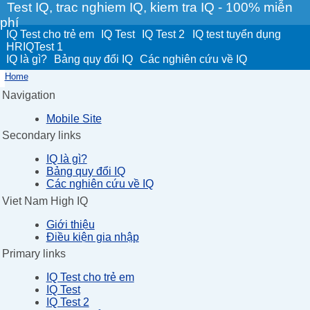
Test IQ, trac nghiem IQ, kiem tra IQ - 100% miễn
phí
IQ Test cho trẻ em
IQ Test
IQ Test 2
IQ test tuyển dụng
HRIQTest 1
IQ là gì?
Bảng quy đổi IQ
Các nghiên cứu về IQ
Home
Navigation
Mobile Site
Secondary links
IQ là gì?
Bảng quy đổi IQ
Các nghiên cứu về IQ
Viet Nam High IQ
Giới thiệu
Điều kiện gia nhập
Primary links
IQ Test cho trẻ em
IQ Test
IQ Test 2