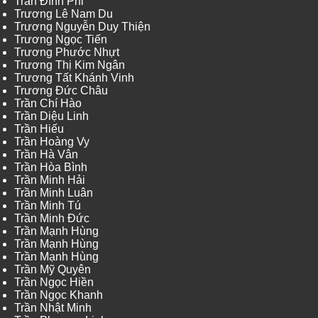
Trần Đình Phi
Trương Lê Nam Du
Trương Nguyễn Duy Thiện
Trương Ngọc Tiến
Trương Phước Nhựt
Trương Thị Kim Ngân
Trương Tất Khánh Vinh
Trương Đức Châu
Trần Chí Hào
Trần Diệu Linh
Trần Hiếu
Trần Hoàng Vy
Trần Hà Vân
Trần Hòa Bình
Trần Minh Hải
Trần Minh Luân
Trần Minh Tú
Trần Minh Đức
Trần Mạnh Hùng
Trần Mạnh Hùng
Trần Mạnh Hùng
Trần Mỹ Quyên
Trần Ngọc Hiền
Trần Ngọc Khanh
Trần Nhật Minh