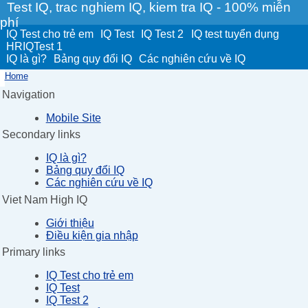
Test IQ, trac nghiem IQ, kiem tra IQ - 100% miễn
phí
IQ Test cho trẻ em
IQ Test
IQ Test 2
IQ test tuyển dụng
HRIQTest 1
IQ là gì?
Bảng quy đổi IQ
Các nghiên cứu về IQ
Home
Navigation
Mobile Site
Secondary links
IQ là gì?
Bảng quy đổi IQ
Các nghiên cứu về IQ
Viet Nam High IQ
Giới thiệu
Điều kiện gia nhập
Primary links
IQ Test cho trẻ em
IQ Test
IQ Test 2