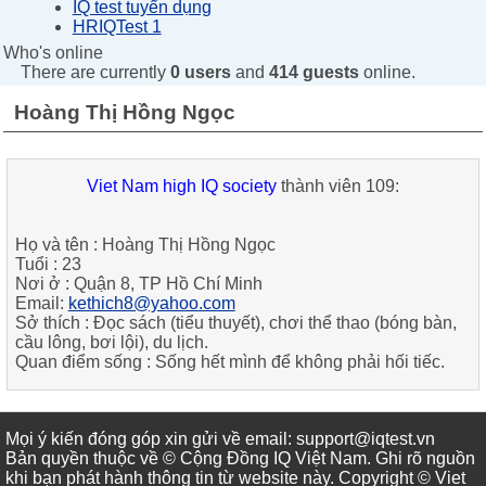
IQ test tuyển dụng
HRIQTest 1
Who's online
There are currently
0 users
and
414 guests
online.
Hoàng Thị Hồng Ngọc
Viet Nam high IQ society
thành viên 109:
Họ và tên :
Hoàng Thị Hồng Ngọc
Tuổi :
23
Nơi ở :
Quận 8, TP Hồ Chí Minh
Email:
kethich8@yahoo.com
Sở thích :
Đọc sách (tiểu thuyết), chơi thể thao (bóng bàn,
cầu lông, bơi lội), du lịch.
Quan điểm sống :
Sống hết mình để không phải hối tiếc.
Mọi ý kiến đóng góp xin gửi về email: support@iqtest.vn
Bản quyền thuộc về © Cộng Đồng IQ Việt Nam. Ghi rõ nguồn
khi bạn phát hành thông tin từ website này. Copyright © Viet