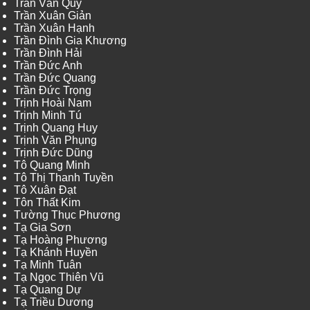
Trần Văn Quy
Trần Xuân Giản
Trần Xuân Hạnh
Trần Đình Gia Khương
Trần Đình Hải
Trần Đức Anh
Trần Đức Quang
Trần Đức Trọng
Trịnh Hoài Nam
Trịnh Minh Tú
Trịnh Quang Huy
Trịnh Văn Phụng
Trịnh Đức Dũng
Tô Quang Minh
Tô Thị Thanh Tuyền
Tô Xuân Đạt
Tôn Thất Kim
Tường Thục Phương
Tạ Gia Sơn
Tạ Hoàng Phương
Tạ Khánh Huyền
Tạ Minh Tuân
Tạ Ngọc Thiên Vũ
Tạ Quang Dự
Tạ Triều Dương