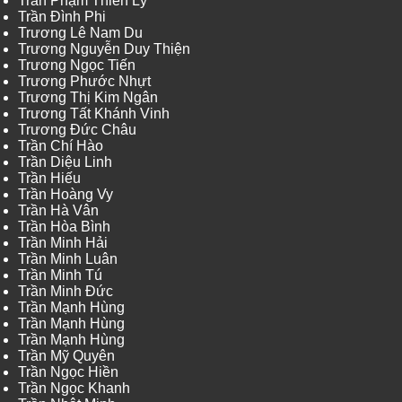
Trần Phạm Thiên Lý
Trần Đình Phi
Trương Lê Nam Du
Trương Nguyễn Duy Thiện
Trương Ngọc Tiến
Trương Phước Nhựt
Trương Thị Kim Ngân
Trương Tất Khánh Vinh
Trương Đức Châu
Trần Chí Hào
Trần Diệu Linh
Trần Hiếu
Trần Hoàng Vy
Trần Hà Vân
Trần Hòa Bình
Trần Minh Hải
Trần Minh Luân
Trần Minh Tú
Trần Minh Đức
Trần Mạnh Hùng
Trần Mạnh Hùng
Trần Mạnh Hùng
Trần Mỹ Quyên
Trần Ngọc Hiền
Trần Ngọc Khanh