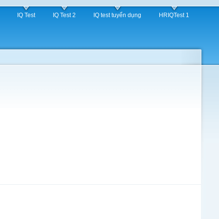
IQ Test
IQ Test 2
IQ test tuyển dụng
HRIQTest 1