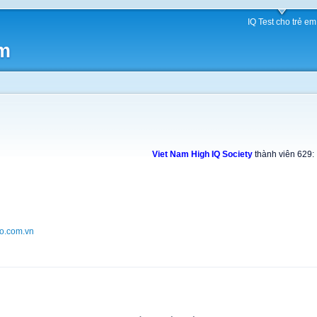
IQ Test cho trẻ em
am
Viet Nam High IQ Society
thành viên 629:
o.com.vn