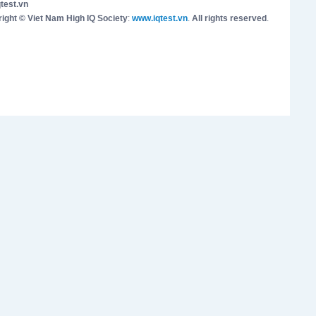
test.vn
ight © Viet Nam High IQ Society
:
www.iqtest.vn
.
All rights reserved
.