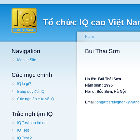
Tổ chức IQ cao Việt N
Home
Navigation
Bùi Thái Sơn
Mobile Site
Các mục chính
Họ tên:
Bùi Thái Sơn
IQ là gì?
Năm sinh :
1996
Bảng quy đổi IQ
Nơi ở:
Sóc Sơn, Hà Nội
Các nghiên cứu về IQ
Email:
ongarcartuvgnohk@yaho
Trắc nghiệm IQ
IQ Test cho trẻ em
IQ Test
IQ Test 2