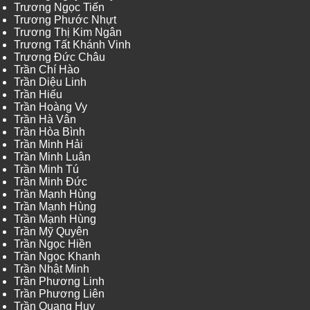
Trương Ngọc Tiến
Trương Phước Nhựt
Trương Thị Kim Ngân
Trương Tất Khánh Vinh
Trương Đức Châu
Trần Chí Hào
Trần Diệu Linh
Trần Hiếu
Trần Hoàng Vy
Trần Hà Vân
Trần Hòa Bình
Trần Minh Hải
Trần Minh Luân
Trần Minh Tú
Trần Minh Đức
Trần Mạnh Hùng
Trần Mạnh Hùng
Trần Mạnh Hùng
Trần Mỹ Quyên
Trần Ngọc Hiền
Trần Ngọc Khanh
Trần Nhật Minh
Trần Phương Linh
Trần Phương Liên
Trần Quang Huy