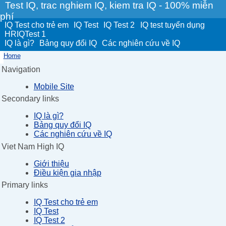
Test IQ, trac nghiem IQ, kiem tra IQ - 100% miễn
phí
IQ Test cho trẻ em
IQ Test
IQ Test 2
IQ test tuyển dụng
HRIQTest 1
IQ là gì?
Bảng quy đổi IQ
Các nghiên cứu về IQ
Home
Navigation
Mobile Site
Secondary links
IQ là gì?
Bảng quy đổi IQ
Các nghiên cứu về IQ
Viet Nam High IQ
Giới thiệu
Điều kiện gia nhập
Primary links
IQ Test cho trẻ em
IQ Test
IQ Test 2