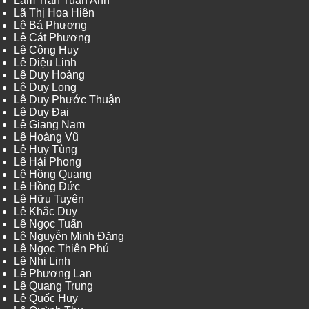
Lâm Trần Tuấn Anh
Lã Thị Hoa Hiên
Lê Bá Phương
Lê Cát Phương
Lê Công Huy
Lê Diệu Linh
Lê Duy Hoàng
Lê Duy Long
Lê Duy Phước Thuận
Lê Duy Đại
Lê Giang Nam
Lê Hoàng Vũ
Lê Huy Tùng
Lê Hải Phong
Lê Hồng Quang
Lê Hồng Đức
Lê Hữu Tuyên
Lê Khắc Duy
Lê Ngọc Tuấn
Lê Nguyễn Minh Đăng
Lê Ngọc Thiên Phú
Lê Nhi Linh
Lê Phương Lan
Lê Quang Trung
Lê Quốc Huy