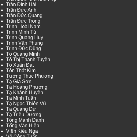
Trần Đình Hải
Trần Đức Anh
Trần Đức Quang
Trần Đức Trọng
Trịnh Hoài Nam
Trịnh Minh Tú
Trịnh Quang Huy
Trịnh Văn Phụng
Trịnh Đức Dũng
Tô Quang Minh
Tô Thị Thanh Tuyền
Tô Xuân Đạt
Tôn Thất Kim
Tường Thục Phương
Tạ Gia Sơn
Tạ Hoàng Phương
Tạ Khánh Huyền
Tạ Minh Tuân
Tạ Ngọc Thiên Vũ
Tạ Quang Dự
Tạ Triều Dương
Tống Mạnh Danh
Tống Văn Hiệp
Viên Kiều Nga
Võ Công Tuấn