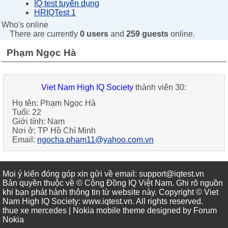
IQ test tuyển dụng
HRIQTest 1
Who's online
There are currently
0 users
and
259 guests
online.
Phạm Ngọc Hà
Viet Nam High IQ Society
thành viên 30:
Họ tên:
Phạm Ngọc Hà
Tuổi:
22
Giới tính:
Nam
Nơi ở:
TP Hồ Chí Minh
Email:
ngocha.pham11@yahoo.com.vn
Mọi ý kiến đóng góp xin gửi về email: support@iqtest.vn
Bản quyền thuộc về © Cộng Đồng IQ Việt Nam. Ghi rõ nguồn
khi bạn phát hành thông tin từ website này. Copyright © Viet
Nam High IQ Society
:
www.iqtest.vn
.
All rights reserved
.
thue xe mercedes
| Nokia mobile theme designed by
Forum
Nokia