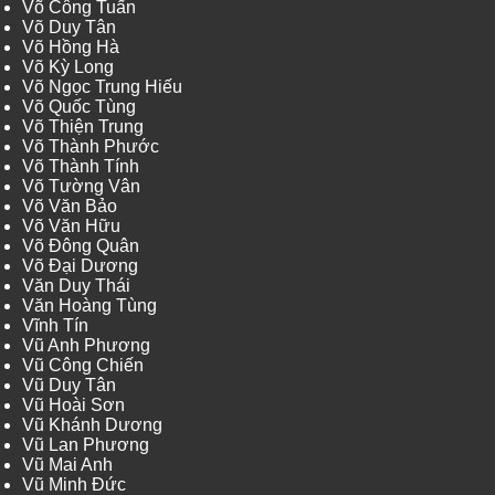
Võ Công Tuấn
Võ Duy Tân
Võ Hồng Hà
Võ Kỳ Long
Võ Ngọc Trung Hiếu
Võ Quốc Tùng
Võ Thiện Trung
Võ Thành Phước
Võ Thành Tính
Võ Tường Vân
Võ Văn Bảo
Võ Văn Hữu
Võ Đông Quân
Võ Đại Dương
Văn Duy Thái
Văn Hoàng Tùng
Vĩnh Tín
Vũ Anh Phương
Vũ Công Chiến
Vũ Duy Tân
Vũ Hoài Sơn
Vũ Khánh Dương
Vũ Lan Phương
Vũ Mai Anh
Vũ Minh Đức