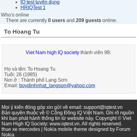
IQ test tuyển dụng
HRIQTest 1
Who's online
There are currently
0 users
and
209 guests
online.
To Hoang Tu
Viet Nam high IQ society
thành viên 98:
Họ và tên:
To Hoang Tu
Tuổi:
26 (1985)
Nơi ở :
Thành phố Lạng Sơn
Email:
boydinhnhat_langson@yahoo.com
Mọi ý kiến đóng góp xin gửi về email: support@iqtest.vn
Bản quyền thuộc về © Cộng Đồng IQ Việt Nam. Ghi rõ nguồn
khi bạn phát hành thông tin từ website này. Copyright © Viet
Nam High IQ Society
:
www.iqtest.vn
.
All rights reserved
.
thue xe mercedes
| Nokia mobile theme designed by
Forum
Nokia