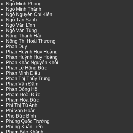
Ngô Minh Phong
Ngô Minh Thành
Ngô Nguyễn Chí Kiên
Ngô Tấn Sanh
Ngô Văn Lĩnh
Ngô Văn Tùng
Nông Thanh Hải
Nông Thị Hoài Thương
Phan Duy
Phan Huỳnh Huy Hoàng
Phan Huỳnh Huy Hoàng
Phan Khắc Nguyên Khôi
Phan Lê Hồng Đức
Phan Minh Diệu
Phan Thị Thủy Trung
Phan Văn Đậm
Phan Đông Hồ
Phạm Hoài Đức
Phạm Hòa Đức
Phí Thị Tú Anh
Phí Văn Hoàn
Phó Đức Bình
Phùng Quốc Trường
Phùng Xuân Tiến
Phạm Bảo Khánh