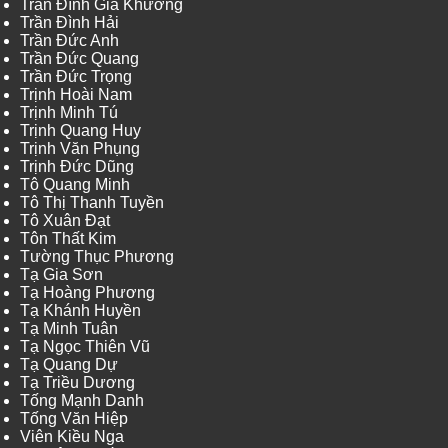
Trần Đình Gia Khương
Trần Đình Hải
Trần Đức Anh
Trần Đức Quang
Trần Đức Trọng
Trịnh Hoài Nam
Trịnh Minh Tú
Trịnh Quang Huy
Trịnh Văn Phụng
Trịnh Đức Dũng
Tô Quang Minh
Tô Thị Thanh Tuyền
Tô Xuân Đạt
Tôn Thất Kim
Tường Thục Phương
Tạ Gia Sơn
Tạ Hoàng Phương
Tạ Khánh Huyền
Tạ Minh Tuân
Tạ Ngọc Thiên Vũ
Tạ Quang Dự
Tạ Triều Dương
Tống Mạnh Danh
Tống Văn Hiệp
Viên Kiều Nga