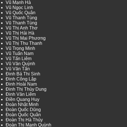
Vũ Mạnh Hà
Vũ Ngọc Linh
Vũ Quốc Quân
Vũ Thanh Tùng
Vũ Thanh Tùng
Vũ Thị Anh Thơ
Vũ Thị Hải Hà
Vũ Thị Mai Phương
Vũ Thị Thu Thanh
Vũ Trọng Minh
Vũ Tuấn Nam
Vũ Tấn Liêm
Vũ Văn Quỳnh
Vũ Văn Tấn
Đinh Bá Thi Sinh
Đinh Công Lập
Đinh Hoài Nam
Đinh Thị Thùy Dung
Đinh Văn Liêm
Điền Quang Huy
Đoàn Nhật Minh
Đoàn Quốc Dũng
Đoàn Quốc Quân
Đoàn Thị Hà Thủy
Đoàn Thị Mạnh Quỳnh