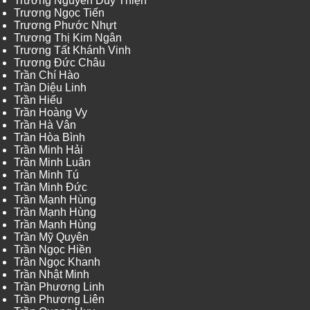
Trương Nguyễn Duy Thiện
Trương Ngọc Tiến
Trương Phước Nhựt
Trương Thị Kim Ngân
Trương Tất Khánh Vinh
Trương Đức Châu
Trần Chí Hào
Trần Diệu Linh
Trần Hiếu
Trần Hoàng Vy
Trần Hà Vân
Trần Hòa Bình
Trần Minh Hải
Trần Minh Luân
Trần Minh Tú
Trần Minh Đức
Trần Mạnh Hùng
Trần Mạnh Hùng
Trần Mạnh Hùng
Trần Mỹ Quyên
Trần Ngọc Hiền
Trần Ngọc Khanh
Trần Nhật Minh
Trần Phương Linh
Trần Phương Liên