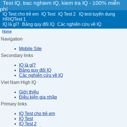
Test IQ, trac nghiem IQ, kiem tra IQ - 100% miễn
phí
IQ Test cho trẻ em
IQ Test
IQ Test 2
IQ test tuyển dụng
HRIQTest 1
IQ là gì?
Bảng quy đổi IQ
Các nghiên cứu về IQ
Home
Navigation
Mobile Site
Secondary links
IQ là gì?
Bảng quy đổi IQ
Các nghiên cứu về IQ
Viet Nam High IQ
Giới thiệu
Điều kiện gia nhập
Primary links
IQ Test cho trẻ em
IQ Test
IQ Test 2