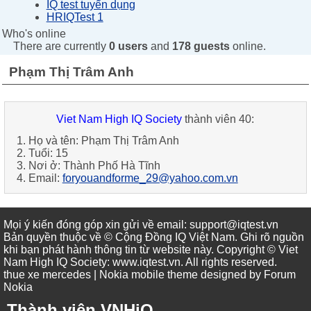
IQ test tuyển dụng
HRIQTest 1
Who's online
There are currently
0 users
and
178 guests
online.
Phạm Thị Trâm Anh
Viet Nam High IQ Society
thành viên 40:
1. Họ và tên:
Phạm Thị Trâm Anh
2. Tuổi:
15
3. Nơi ở:
Thành Phố Hà Tĩnh
4. Email:
foryouandforme_29@yahoo.com.vn
Mọi ý kiến đóng góp xin gửi về email: support@iqtest.vn
Bản quyền thuộc về © Cộng Đồng IQ Việt Nam. Ghi rõ nguồn
khi bạn phát hành thông tin từ website này. Copyright © Viet
Nam High IQ Society
:
www.iqtest.vn
.
All rights reserved
.
thue xe mercedes
| Nokia mobile theme designed by
Forum
Nokia
Thành viên VNHiQ