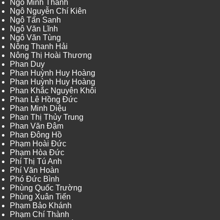
Ngô Minh Thành
Ngô Nguyễn Chí Kiên
Ngô Tấn Sanh
Ngô Văn Lĩnh
Ngô Văn Tùng
Nông Thanh Hải
Nông Thị Hoài Thương
Phan Duy
Phan Huỳnh Huy Hoàng
Phan Huỳnh Huy Hoàng
Phan Khắc Nguyên Khôi
Phan Lê Hồng Đức
Phan Minh Diệu
Phan Thị Thủy Trung
Phan Văn Đậm
Phan Đông Hồ
Phạm Hoài Đức
Phạm Hòa Đức
Phí Thị Tú Anh
Phí Văn Hoàn
Phó Đức Bình
Phùng Quốc Trường
Phùng Xuân Tiến
Phạm Bảo Khánh
Phạm Chí Thành