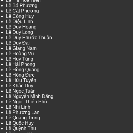
Lã Thị Hoa Hiên
Lê Bá Phương
Lê Cát Phương
Lê Công Huy
Lê Diệu Linh
Lê Duy Hoàng
Lê Duy Long
Lê Duy Phước Thuận
Lê Duy Đại
Lê Giang Nam
Lê Hoàng Vũ
Lê Huy Tùng
Lê Hải Phong
Lê Hồng Quang
Lê Hồng Đức
Lê Hữu Tuyên
Lê Khắc Duy
Lê Ngọc Tuấn
Lê Nguyễn Minh Đăng
Lê Ngọc Thiên Phú
Lê Nhi Linh
Lê Phương Lan
Lê Quang Trung
Lê Quốc Huy
Lê Quỳnh Thu