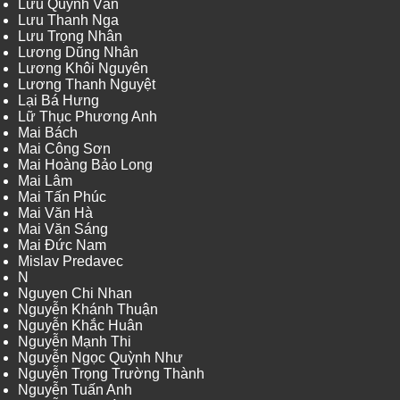
Lưu Quỳnh Vân
Lưu Thanh Nga
Lưu Trọng Nhân
Lương Dũng Nhân
Lương Khôi Nguyên
Lương Thanh Nguyệt
Lại Bá Hưng
Lữ Thục Phương Anh
Mai Bách
Mai Công Sơn
Mai Hoàng Bảo Long
Mai Lâm
Mai Tấn Phúc
Mai Văn Hà
Mai Văn Sáng
Mai Đức Nam
Mislav Predavec
N
Nguyen Chi Nhan
Nguyễn Khánh Thuận
Nguyễn Khắc Huân
Nguyễn Mạnh Thi
Nguyễn Ngọc Quỳnh Như
Nguyễn Trọng Trường Thành
Nguyễn Tuấn Anh