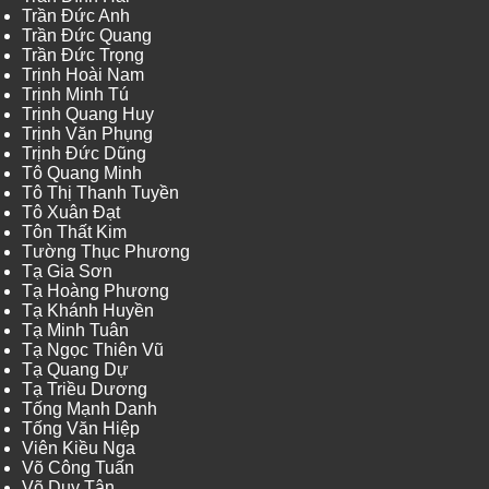
Trần Đức Anh
Trần Đức Quang
Trần Đức Trọng
Trịnh Hoài Nam
Trịnh Minh Tú
Trịnh Quang Huy
Trịnh Văn Phụng
Trịnh Đức Dũng
Tô Quang Minh
Tô Thị Thanh Tuyền
Tô Xuân Đạt
Tôn Thất Kim
Tường Thục Phương
Tạ Gia Sơn
Tạ Hoàng Phương
Tạ Khánh Huyền
Tạ Minh Tuân
Tạ Ngọc Thiên Vũ
Tạ Quang Dự
Tạ Triều Dương
Tống Mạnh Danh
Tống Văn Hiệp
Viên Kiều Nga
Võ Công Tuấn
Võ Duy Tân