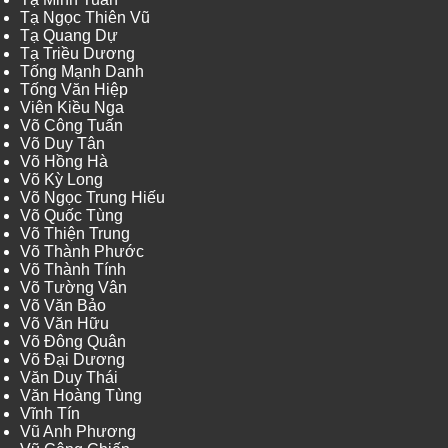
Tạ Ngọc Thiên Vũ
Tạ Quang Dự
Tạ Triều Dương
Tống Mạnh Danh
Tống Văn Hiệp
Viên Kiều Nga
Võ Công Tuấn
Võ Duy Tân
Võ Hồng Hà
Võ Kỳ Long
Võ Ngọc Trung Hiếu
Võ Quốc Tùng
Võ Thiện Trung
Võ Thành Phước
Võ Thành Tính
Võ Tường Vân
Võ Văn Bảo
Võ Văn Hữu
Võ Đông Quân
Võ Đại Dương
Văn Duy Thái
Văn Hoàng Tùng
Vĩnh Tín
Vũ Anh Phương