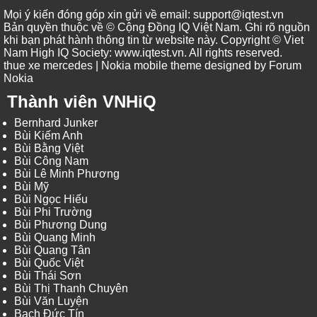
Mọi ý kiến đóng góp xin gửi về email: support@iqtest.vn
Bản quyền thuộc về © Cộng Đồng IQ Việt Nam. Ghi rõ nguồn
khi bạn phát hành thông tin từ website này. Copyright © Viet
Nam High IQ Society
:
www.iqtest.vn
.
All rights reserved
.
thue xe mercedes
| Nokia mobile theme designed by
Forum
Nokia
Thành viên VNHiQ
Bernhard Junker
Bùi Kiếm Anh
Bùi Bằng Việt
Bùi Công Nam
Bùi Lê Minh Phương
Bùi Mỹ
Bùi Ngọc Hiếu
Bùi Phi Trường
Bùi Phương Dung
Bùi Quang Minh
Bùi Quang Tân
Bùi Quốc Việt
Bùi Thái Sơn
Bùi Thị Thanh Chuyên
Bùi Văn Luyện
Bạch Đức Tín