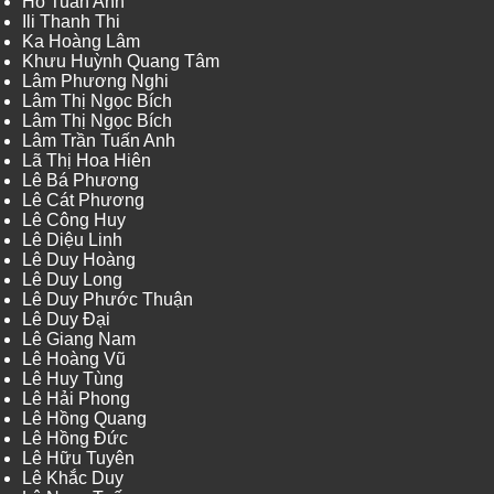
Hồ Tuấn Anh
Ili Thanh Thi
Ka Hoàng Lâm
Khưu Huỳnh Quang Tâm
Lâm Phương Nghi
Lâm Thị Ngọc Bích
Lâm Thị Ngọc Bích
Lâm Trần Tuấn Anh
Lã Thị Hoa Hiên
Lê Bá Phương
Lê Cát Phương
Lê Công Huy
Lê Diệu Linh
Lê Duy Hoàng
Lê Duy Long
Lê Duy Phước Thuận
Lê Duy Đại
Lê Giang Nam
Lê Hoàng Vũ
Lê Huy Tùng
Lê Hải Phong
Lê Hồng Quang
Lê Hồng Đức
Lê Hữu Tuyên
Lê Khắc Duy