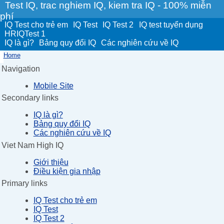
Test IQ, trac nghiem IQ, kiem tra IQ - 100% miễn
phí
IQ Test cho trẻ em
IQ Test
IQ Test 2
IQ test tuyển dụng
HRIQTest 1
IQ là gì?
Bảng quy đổi IQ
Các nghiên cứu về IQ
Home
Navigation
Mobile Site
Secondary links
IQ là gì?
Bảng quy đổi IQ
Các nghiên cứu về IQ
Viet Nam High IQ
Giới thiệu
Điều kiện gia nhập
Primary links
IQ Test cho trẻ em
IQ Test
IQ Test 2