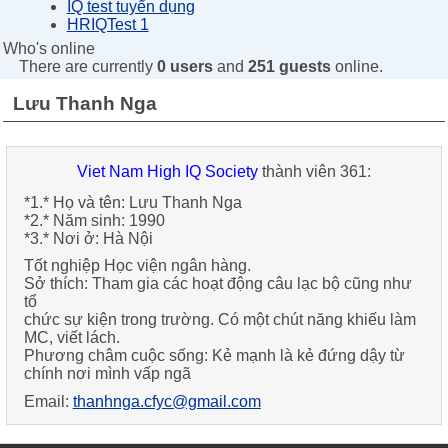
IQ test tuyển dụng
HRIQTest 1
Who's online
There are currently
0 users
and
251 guests
online.
Lưu Thanh Nga
Viet Nam High IQ Society
thành viên 361:
*1.* Họ và tên: Lưu Thanh Nga
*2.* Năm sinh: 1990
*3.* Nơi ở: Hà Nội
Tốt nghiệp Học viện ngân hàng.
Sở thích: Tham gia các hoạt động câu lạc bộ cũng như
tổ
chức sự kiện trong trường. Có một chút năng khiếu làm
MC, viết lách.
Phương châm cuộc sống: Kẻ mạnh là kẻ đứng dậy từ
chính nơi mình vấp ngã
Email:
thanhnga.cfyc@gmail.com