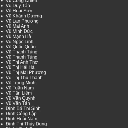
Vũ Công Chiến
Vũ Duy Tân
Vũ Hoài Sơn
Vũ Khánh Dương
Vũ Lan Phương
Vũ Mai Anh
Vũ Minh Đức
Vũ Mạnh Hà
Vũ Ngọc Linh
Vũ Quốc Quân
Vũ Thanh Tùng
Vũ Thanh Tùng
Vũ Thị Anh Thơ
Vũ Thị Hải Hà
Vũ Thị Mai Phương
Vũ Thị Thu Thanh
Vũ Trọng Minh
Vũ Tuấn Nam
Vũ Tấn Liêm
Vũ Văn Quỳnh
Vũ Văn Tấn
Đinh Bá Thi Sinh
Đinh Công Lập
Đinh Hoài Nam
Đinh Thị Thùy Dung