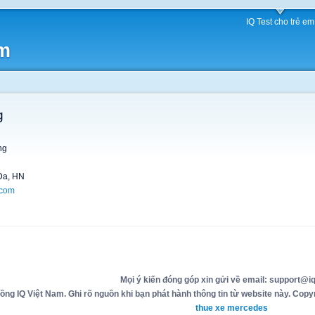
IQ Test cho trẻ em
am
g
ng
 Đa, HN
.com
Mọi ý kiến đóng góp xin gửi về email: support@iq
g IQ Việt Nam. Ghi rõ nguồn khi bạn phát hành thông tin từ website này. Copyr
thue xe mercedes