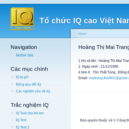
Tổ chức IQ cao Việt N
Home
Navigation
Hoàng Thị Mai Tran
Mobile Site
1.Họ và tên : Hoàng Thị Mai Tra
2. Ngày sinh : 21/12/1990
Các mục chính
4.Nơi ở : Tôn Thất Tùng , Đống
IQ là gì?
Email:
maitrang.ftu0802@gmail
Bảng quy đổi IQ
Các nghiên cứu về IQ
Trắc nghiệm IQ
IQ Test cho trẻ em
IQ Test
Bản quyền thuộc về © Cộng Đồn
IQ Test 2