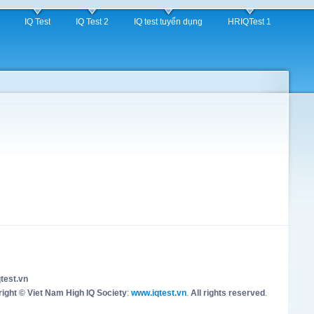
IQ Test
IQ Test 2
IQ test tuyển dụng
HRIQTest 1
test.vn
ight © Viet Nam High IQ Society
:
www.iqtest.vn
.
All rights reserved
.