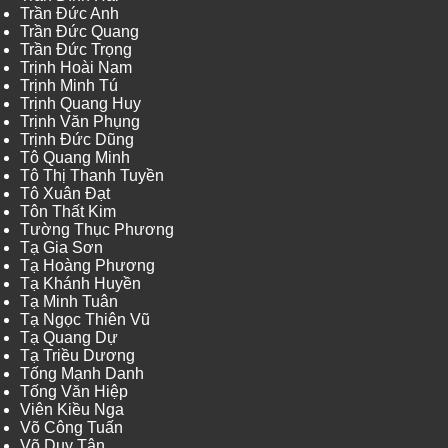
Trần Đức Anh
Trần Đức Quang
Trần Đức Trọng
Trịnh Hoài Nam
Trịnh Minh Tú
Trịnh Quang Huy
Trịnh Văn Phụng
Trịnh Đức Dũng
Tô Quang Minh
Tô Thị Thanh Tuyền
Tô Xuân Đạt
Tôn Thất Kim
Tường Thục Phương
Tạ Gia Sơn
Tạ Hoàng Phương
Tạ Khánh Huyền
Tạ Minh Tuân
Tạ Ngọc Thiên Vũ
Tạ Quang Dự
Tạ Triều Dương
Tống Mạnh Danh
Tống Văn Hiệp
Viên Kiều Nga
Võ Công Tuấn
Võ Duy Tân