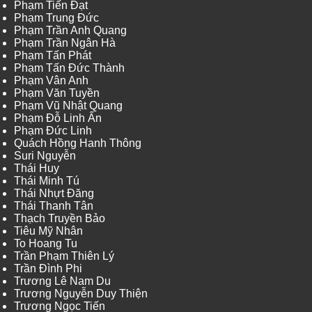
Phạm Tiến Đạt
Phạm Trung Đức
Phạm Trần Anh Quang
Phạm Trần Ngân Hà
Phạm Tấn Phát
Phạm Tấn Đức Thành
Phạm Vân Anh
Phạm Văn Tuyền
Phạm Vũ Nhật Quang
Phạm Đỗ Linh Ấn
Phạm Đức Linh
Quách Hồng Hanh Thông
Suri Nguyễn
Thái Huy
Thái Minh Tú
Thái Nhựt Đăng
Thái Thanh Tân
Thạch Truyền Bảo
Tiêu Mỹ Nhân
To Hoang Tu
Trần Phạm Thiên Lý
Trần Đình Phi
Trương Lê Nam Du
Trương Nguyễn Duy Thiện
Trương Ngọc Tiến