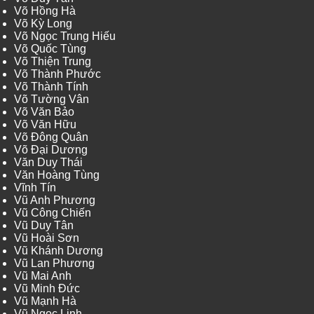
Võ Hồng Hà
Võ Kỳ Long
Võ Ngọc Trung Hiếu
Võ Quốc Tùng
Võ Thiện Trung
Võ Thành Phước
Võ Thành Tính
Võ Tường Vân
Võ Văn Bảo
Võ Văn Hữu
Võ Đông Quân
Võ Đại Dương
Văn Duy Thái
Văn Hoàng Tùng
Vĩnh Tín
Vũ Anh Phương
Vũ Công Chiến
Vũ Duy Tân
Vũ Hoài Sơn
Vũ Khánh Dương
Vũ Lan Phương
Vũ Mai Anh
Vũ Minh Đức
Vũ Mạnh Hà
Vũ Ngọc Linh