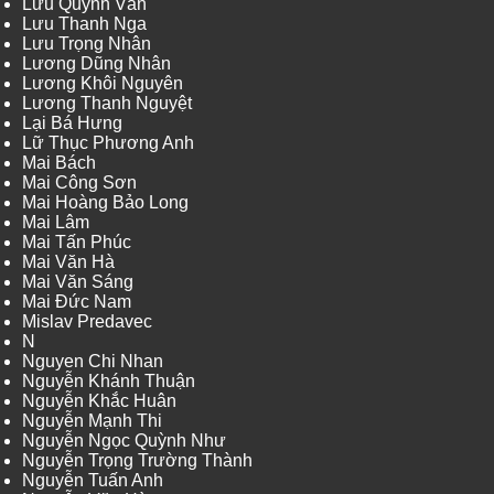
Lưu Quỳnh Vân
Lưu Thanh Nga
Lưu Trọng Nhân
Lương Dũng Nhân
Lương Khôi Nguyên
Lương Thanh Nguyệt
Lại Bá Hưng
Lữ Thục Phương Anh
Mai Bách
Mai Công Sơn
Mai Hoàng Bảo Long
Mai Lâm
Mai Tấn Phúc
Mai Văn Hà
Mai Văn Sáng
Mai Đức Nam
Mislav Predavec
N
Nguyen Chi Nhan
Nguyễn Khánh Thuận
Nguyễn Khắc Huân
Nguyễn Mạnh Thi
Nguyễn Ngọc Quỳnh Như
Nguyễn Trọng Trường Thành
Nguyễn Tuấn Anh