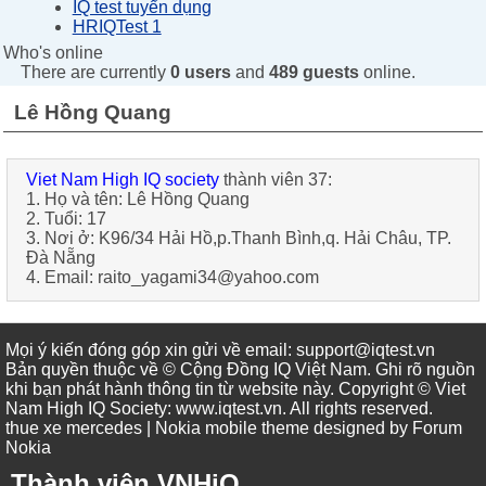
IQ test tuyển dụng
HRIQTest 1
Who's online
There are currently
0 users
and
489 guests
online.
Lê Hồng Quang
Viet Nam High IQ society
thành viên 37:
1. Họ và tên:
Lê Hồng Quang
2. Tuổi:
17
3. Nơi ở:
K96/34 Hải Hồ,p.Thanh Bình,q. Hải Châu, TP.
Đà Nẵng
4. Email:
raito_yagami34@yahoo.com
Mọi ý kiến đóng góp xin gửi về email: support@iqtest.vn
Bản quyền thuộc về © Cộng Đồng IQ Việt Nam. Ghi rõ nguồn
khi bạn phát hành thông tin từ website này. Copyright © Viet
Nam High IQ Society
:
www.iqtest.vn
.
All rights reserved
.
thue xe mercedes
| Nokia mobile theme designed by
Forum
Nokia
Thành viên VNHiQ