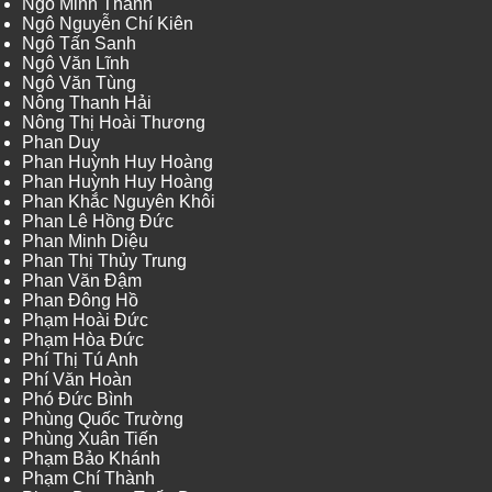
Ngô Minh Thành
Ngô Nguyễn Chí Kiên
Ngô Tấn Sanh
Ngô Văn Lĩnh
Ngô Văn Tùng
Nông Thanh Hải
Nông Thị Hoài Thương
Phan Duy
Phan Huỳnh Huy Hoàng
Phan Huỳnh Huy Hoàng
Phan Khắc Nguyên Khôi
Phan Lê Hồng Đức
Phan Minh Diệu
Phan Thị Thủy Trung
Phan Văn Đậm
Phan Đông Hồ
Phạm Hoài Đức
Phạm Hòa Đức
Phí Thị Tú Anh
Phí Văn Hoàn
Phó Đức Bình
Phùng Quốc Trường
Phùng Xuân Tiến
Phạm Bảo Khánh
Phạm Chí Thành