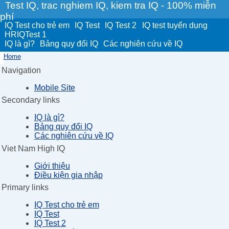
Test IQ, trac nghiem IQ, kiem tra IQ - 100% miễn
phí
IQ Test cho trẻ em
IQ Test
IQ Test 2
IQ test tuyển dụng
HRIQTest 1
IQ là gì?
Bảng quy đổi IQ
Các nghiên cứu về IQ
Home
Navigation
Mobile Site
Secondary links
IQ là gì?
Bảng quy đổi IQ
Các nghiên cứu về IQ
Viet Nam High IQ
Giới thiệu
Điều kiện gia nhập
Primary links
IQ Test cho trẻ em
IQ Test
IQ Test 2