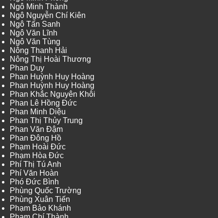
Ngô Minh Thành
Ngô Nguyễn Chí Kiên
Ngô Tấn Sanh
Ngô Văn Lĩnh
Ngô Văn Tùng
Nông Thanh Hải
Nông Thị Hoài Thương
Phan Duy
Phan Huỳnh Huy Hoàng
Phan Huỳnh Huy Hoàng
Phan Khắc Nguyên Khôi
Phan Lê Hồng Đức
Phan Minh Diệu
Phan Thị Thủy Trung
Phan Văn Đậm
Phan Đông Hồ
Phạm Hoài Đức
Phạm Hòa Đức
Phí Thị Tú Anh
Phí Văn Hoàn
Phó Đức Bình
Phùng Quốc Trường
Phùng Xuân Tiến
Phạm Bảo Khánh
Phạm Chí Thành