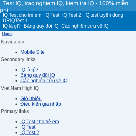
Test IQ, trac nghiem IQ, kiem tra IQ - 100% miễn
phí
IQ Test cho trẻ em
IQ Test
IQ Test 2
IQ test tuyển dụng
HRIQTest 1
IQ là gì?
Bảng quy đổi IQ
Các nghiên cứu về IQ
Home
Navigation
Mobile Site
Secondary links
IQ là gì?
Bảng quy đổi IQ
Các nghiên cứu về IQ
Viet Nam High IQ
Giới thiệu
Điều kiện gia nhập
Primary links
IQ Test cho trẻ em
IQ Test
IQ Test 2