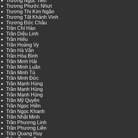
Trương Ngọc Tiến
Trương Phước Nhựt
Trương Thị Kim Ngân
Trương Tất Khánh Vinh
Trương Đức Châu
Trần Chí Hào
Trần Diệu Linh
Trần Hiếu
Trần Hoàng Vy
Trần Hà Vân
Trần Hòa Bình
Trần Minh Hải
Trần Minh Luân
Trần Minh Tú
Trần Minh Đức
Trần Mạnh Hùng
Trần Mạnh Hùng
Trần Mạnh Hùng
Trần Mỹ Quyên
Trần Ngọc Hiền
Trần Ngọc Khanh
Trần Nhật Minh
Trần Phương Linh
Trần Phương Liên
Trần Quang Huy