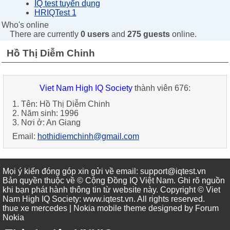
IQ test tuyển dụng
HRIQTest 1
Who's online
There are currently
0 users
and
275 guests
online.
Hồ Thị Diễm Chinh
Viet Nam High IQ Society
thành viên 676:
1. Tên: Hồ Thị Diễm Chinh
2. Năm sinh: 1996
3. Nơi ở: An Giang
Email:
hothidiemchinh@gmail.com
Mọi ý kiến đóng góp xin gửi về email: support@iqtest.vn
Bản quyền thuộc về © Cộng Đồng IQ Việt Nam. Ghi rõ nguồn
khi bạn phát hành thông tin từ website này. Copyright © Viet
Nam High IQ Society
:
www.iqtest.vn
.
All rights reserved
.
thue xe mercedes
| Nokia mobile theme designed by
Forum
Nokia