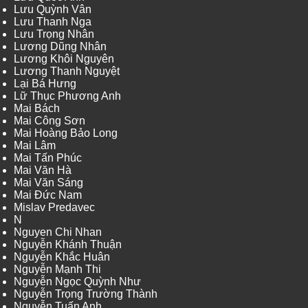
Lưu Quỳnh Vân
Lưu Thanh Nga
Lưu Trọng Nhân
Lương Dũng Nhân
Lương Khôi Nguyên
Lương Thanh Nguyệt
Lại Bá Hưng
Lữ Thục Phương Anh
Mai Bách
Mai Công Sơn
Mai Hoàng Bảo Long
Mai Lâm
Mai Tấn Phúc
Mai Văn Hà
Mai Văn Sáng
Mai Đức Nam
Mislav Predavec
N
Nguyen Chi Nhan
Nguyễn Khánh Thuận
Nguyễn Khắc Huân
Nguyễn Mạnh Thi
Nguyễn Ngọc Quỳnh Như
Nguyễn Trọng Trường Thành
Nguyễn Tuấn Anh