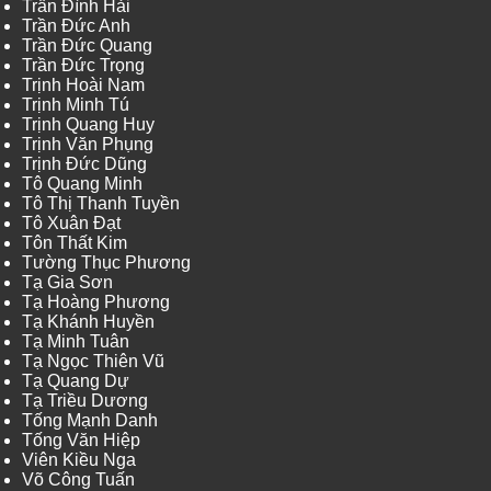
Trần Đình Hải
Trần Đức Anh
Trần Đức Quang
Trần Đức Trọng
Trịnh Hoài Nam
Trịnh Minh Tú
Trịnh Quang Huy
Trịnh Văn Phụng
Trịnh Đức Dũng
Tô Quang Minh
Tô Thị Thanh Tuyền
Tô Xuân Đạt
Tôn Thất Kim
Tường Thục Phương
Tạ Gia Sơn
Tạ Hoàng Phương
Tạ Khánh Huyền
Tạ Minh Tuân
Tạ Ngọc Thiên Vũ
Tạ Quang Dự
Tạ Triều Dương
Tống Mạnh Danh
Tống Văn Hiệp
Viên Kiều Nga
Võ Công Tuấn