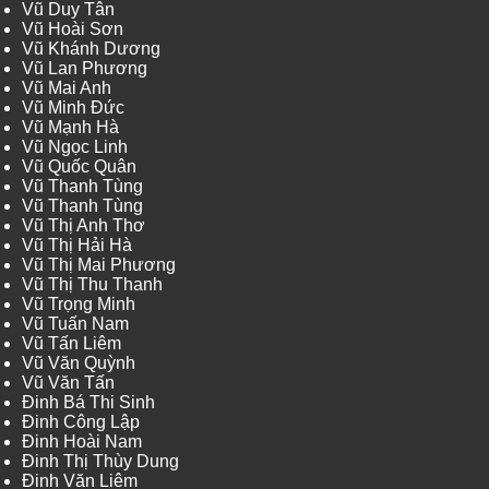
Vũ Duy Tân
Vũ Hoài Sơn
Vũ Khánh Dương
Vũ Lan Phương
Vũ Mai Anh
Vũ Minh Đức
Vũ Mạnh Hà
Vũ Ngọc Linh
Vũ Quốc Quân
Vũ Thanh Tùng
Vũ Thanh Tùng
Vũ Thị Anh Thơ
Vũ Thị Hải Hà
Vũ Thị Mai Phương
Vũ Thị Thu Thanh
Vũ Trọng Minh
Vũ Tuấn Nam
Vũ Tấn Liêm
Vũ Văn Quỳnh
Vũ Văn Tấn
Đinh Bá Thi Sinh
Đinh Công Lập
Đinh Hoài Nam
Đinh Thị Thùy Dung
Đinh Văn Liêm