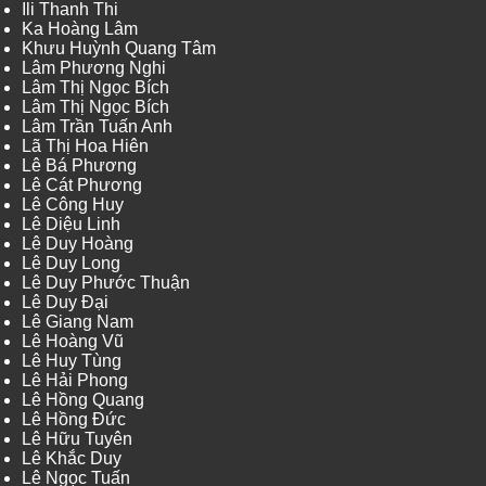
Ili Thanh Thi
Ka Hoàng Lâm
Khưu Huỳnh Quang Tâm
Lâm Phương Nghi
Lâm Thị Ngọc Bích
Lâm Thị Ngọc Bích
Lâm Trần Tuấn Anh
Lã Thị Hoa Hiên
Lê Bá Phương
Lê Cát Phương
Lê Công Huy
Lê Diệu Linh
Lê Duy Hoàng
Lê Duy Long
Lê Duy Phước Thuận
Lê Duy Đại
Lê Giang Nam
Lê Hoàng Vũ
Lê Huy Tùng
Lê Hải Phong
Lê Hồng Quang
Lê Hồng Đức
Lê Hữu Tuyên
Lê Khắc Duy
Lê Ngọc Tuấn