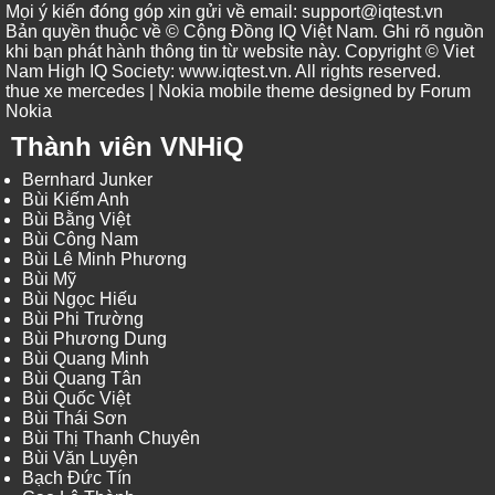
Mọi ý kiến đóng góp xin gửi về email: support@iqtest.vn
Bản quyền thuộc về © Cộng Đồng IQ Việt Nam. Ghi rõ nguồn
khi bạn phát hành thông tin từ website này. Copyright © Viet
Nam High IQ Society
:
www.iqtest.vn
.
All rights reserved
.
thue xe mercedes
| Nokia mobile theme designed by
Forum
Nokia
Thành viên VNHiQ
Bernhard Junker
Bùi Kiếm Anh
Bùi Bằng Việt
Bùi Công Nam
Bùi Lê Minh Phương
Bùi Mỹ
Bùi Ngọc Hiếu
Bùi Phi Trường
Bùi Phương Dung
Bùi Quang Minh
Bùi Quang Tân
Bùi Quốc Việt
Bùi Thái Sơn
Bùi Thị Thanh Chuyên
Bùi Văn Luyện
Bạch Đức Tín