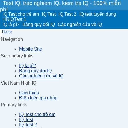
Test IQ, trac nghiem IQ, kiem tra IQ - 100% miễn
phí
IQ Test cho trẻ em
IQ Test
IQ Test 2
IQ test tuyển dụng
HRIQTest 1
IQ là gì?
Bảng quy đổi IQ
Các nghiên cứu về IQ
Home
Navigation
Mobile Site
Secondary links
IQ là gì?
Bảng quy đổi IQ
Các nghiên cứu về IQ
Viet Nam High IQ
Giới thiệu
Điều kiện gia nhập
Primary links
IQ Test cho trẻ em
IQ Test
IQ Test 2