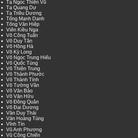
Tạ Ngọc Thiên Vũ
Tạ Quang Dự
Tạ Triều Dương
Tống Mạnh Danh
Tống Văn Hiệp
Viên Kiều Nga
Võ Công Tuấn
Võ Duy Tân
Võ Hồng Hà
Võ Kỳ Long
Võ Ngọc Trung Hiếu
Võ Quốc Tùng
Võ Thiện Trung
Võ Thành Phước
Võ Thành Tính
Võ Tường Vân
Võ Văn Bảo
Võ Văn Hữu
Võ Đông Quân
Võ Đại Dương
Văn Duy Thái
Văn Hoàng Tùng
Vĩnh Tín
Vũ Anh Phương
Vũ Công Chiến