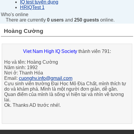
IQ test tuyển dụng
HRIQTest 1
Who's online
There are currently
0 users
and
250 guests
online.
Hoàng Cường
Viet Nam High IQ Society
thành viên 791:
Họ và tên:
Hoàng Cường
Năm sinh:
1992
Nơi ở:
Thanh Hóa
Email:
cuonghv.info@gmail.com
Cựu sinh viên trường Đại Học Mỏ Địa Chất, mình thích tự
do và khám phá. Mình là một người đơn giản, dễ gần.
Quan điểm của mình là sống vì hiện tại và nhìn về tương
lai.
Ok. Thanks AD trước nhé!.