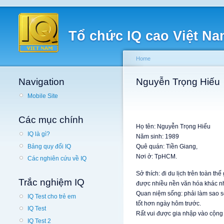
Tổ chức IQ cao Việt N
Home
Navigation
Nguyễn Trọng Hiếu
Mobile Site
Các mục chính
Họ tên: Nguyễn Trọng Hiếu
IQ là gì?
Năm sinh: 1989
Bảng quy đổi IQ
Quê quán: Tiền Giang,
Nơi ở: TpHCM.
Các nghiên cứu về IQ
Sở thích: đi du lịch trên toàn thế
Trắc nghiệm IQ
được nhiều nền văn hóa khác n
Quan niệm sống: phải làm sao s
IQ Test cho trẻ em
tốt hơn ngày hôm trước.
IQ Test
Rất vui được gia nhập vào cộng
IQ Test 2