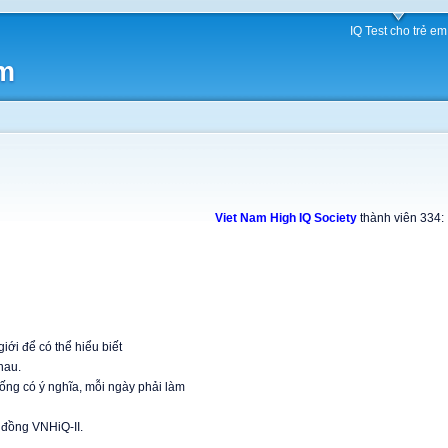
IQ Test cho trẻ em
am
Viet Nam High IQ Society
thành viên 334:
 giới để có thể hiểu biết
hau.
ống có ý nghĩa, mỗi ngày phải làm
 đồng VNHiQ-II.