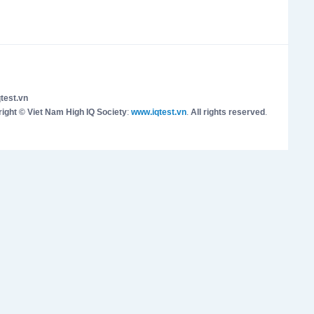
test.vn
ight © Viet Nam High IQ Society
:
www.iqtest.vn
.
All rights reserved
.