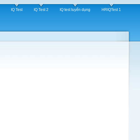
IQ Test
IQ Test 2
IQ test tuyển dụng
HRIQTest 1