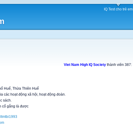
IQ Test cho trẻ em
am
Viet Nam High IQ Society
thành viên 387:
hố Huế, Thừa Thiên Huế
gia các hoạt động xã hội, hoạt động đoàn.
c sách.
n cố gắng là được
ltmtbi1993
com