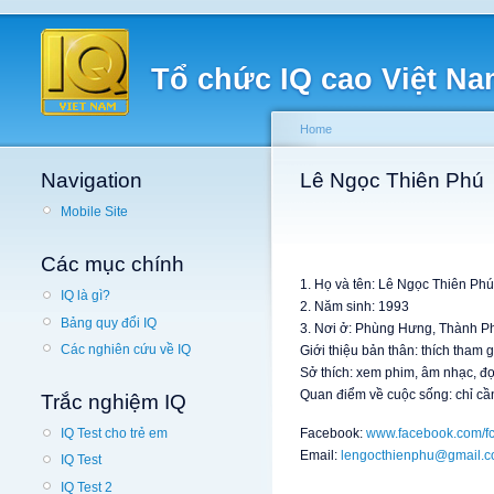
Tổ chức IQ cao Việt N
Home
Navigation
Lê Ngọc Thiên Phú
Mobile Site
Các mục chính
1. Họ và tên: Lê Ngọc Thiên Phú
IQ là gì?
2. Năm sinh: 1993
Bảng quy đổi IQ
3. Nơi ở: Phùng Hưng, Thành P
Các nghiên cứu về IQ
Giới thiệu bản thân: thích tham 
Sở thích: xem phim, âm nhạc, đọ
Quan điểm về cuộc sống: chỉ cầ
Trắc nghiệm IQ
Facebook:
www.facebook.com/fc
IQ Test cho trẻ em
Email:
lengocthienphu@gmail.
IQ Test
IQ Test 2