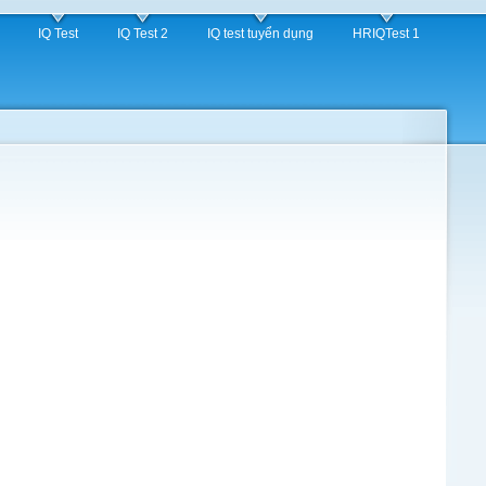
IQ Test
IQ Test 2
IQ test tuyển dụng
HRIQTest 1