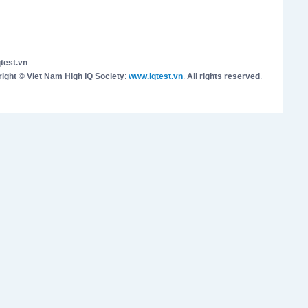
test.vn
ight © Viet Nam High IQ Society
:
www.iqtest.vn
.
All rights reserved
.