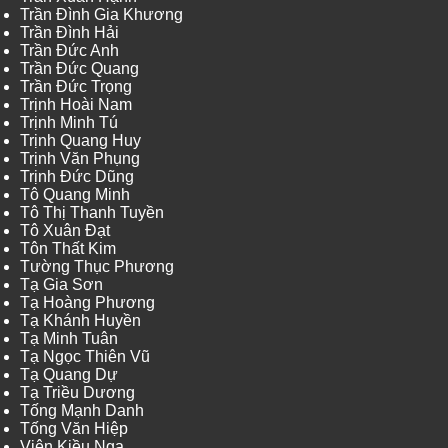
Trần Đình Gia Khương
Trần Đình Hải
Trần Đức Anh
Trần Đức Quang
Trần Đức Trọng
Trịnh Hoài Nam
Trịnh Minh Tú
Trịnh Quang Huy
Trịnh Văn Phụng
Trịnh Đức Dũng
Tô Quang Minh
Tô Thị Thanh Tuyền
Tô Xuân Đạt
Tôn Thất Kim
Tường Thục Phương
Tạ Gia Sơn
Tạ Hoàng Phương
Tạ Khánh Huyền
Tạ Minh Tuân
Tạ Ngọc Thiên Vũ
Tạ Quang Dự
Tạ Triều Dương
Tống Mạnh Danh
Tống Văn Hiệp
Viên Kiều Nga