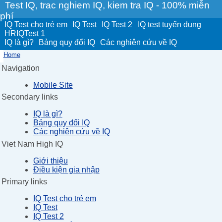
Test IQ, trac nghiem IQ, kiem tra IQ - 100% miễn
phí
IQ Test cho trẻ em
IQ Test
IQ Test 2
IQ test tuyển dụng
HRIQTest 1
IQ là gì?
Bảng quy đổi IQ
Các nghiên cứu về IQ
Home
Navigation
Mobile Site
Secondary links
IQ là gì?
Bảng quy đổi IQ
Các nghiên cứu về IQ
Viet Nam High IQ
Giới thiệu
Điều kiện gia nhập
Primary links
IQ Test cho trẻ em
IQ Test
IQ Test 2