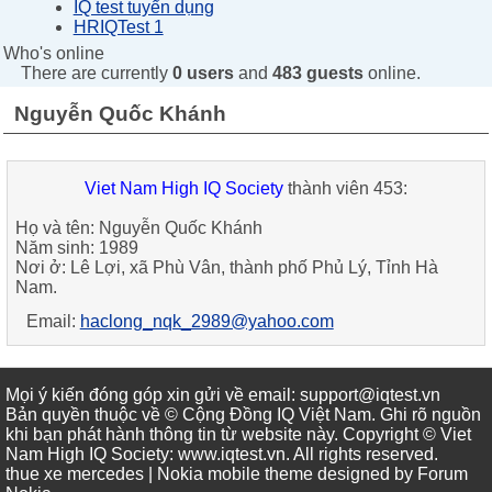
IQ test tuyển dụng
HRIQTest 1
Who's online
There are currently
0 users
and
483 guests
online.
Nguyễn Quốc Khánh
Viet Nam High IQ Society
thành viên 453:
Họ và tên: Nguyễn Quốc Khánh
Năm sinh: 1989
Nơi ở: Lê Lợi, xã Phù Vân, thành phố Phủ Lý, Tỉnh Hà
Nam.
Email:
haclong_nqk_2989@yahoo.com
Mọi ý kiến đóng góp xin gửi về email: support@iqtest.vn
Bản quyền thuộc về © Cộng Đồng IQ Việt Nam. Ghi rõ nguồn
khi bạn phát hành thông tin từ website này. Copyright © Viet
Nam High IQ Society
:
www.iqtest.vn
.
All rights reserved
.
thue xe mercedes
| Nokia mobile theme designed by
Forum