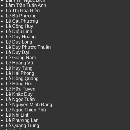
Lâm Thị Ngọc Bích
Lâm Trần Tuấn Anh
Lã Thị Hoa Hiên
Lê Bá Phương
Lê Cát Phương
Lê Công Huy
Lê Diệu Linh
Lê Duy Hoàng
Lê Duy Long
Lê Duy Phước Thuận
Lê Duy Đại
Lê Giang Nam
Lê Hoàng Vũ
Lê Huy Tùng
Lê Hải Phong
Lê Hồng Quang
Lê Hồng Đức
Lê Hữu Tuyên
Lê Khắc Duy
Lê Ngọc Tuấn
Lê Nguyễn Minh Đăng
Lê Ngọc Thiên Phú
Lê Nhi Linh
Lê Phương Lan
Lê Quang Trung