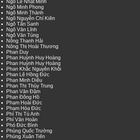
Ngô Lê Nhật Minh
Ngô Minh Phong
Ngô Minh Thành
Ngô Nguyễn Chí Kiên
Ngô Tấn Sanh
Ngô Văn Lĩnh
Ngô Văn Tùng
Nông Thanh Hải
Nông Thị Hoài Thương
Phan Duy
Phan Huỳnh Huy Hoàng
Phan Huỳnh Huy Hoàng
Phan Khắc Nguyên Khôi
Phan Lê Hồng Đức
Phan Minh Diệu
Phan Thị Thủy Trung
Phan Văn Đậm
Phan Đông Hồ
Phạm Hoài Đức
Phạm Hòa Đức
Phí Thị Tú Anh
Phí Văn Hoàn
Phó Đức Bình
Phùng Quốc Trường
Phùng Xuân Tiến