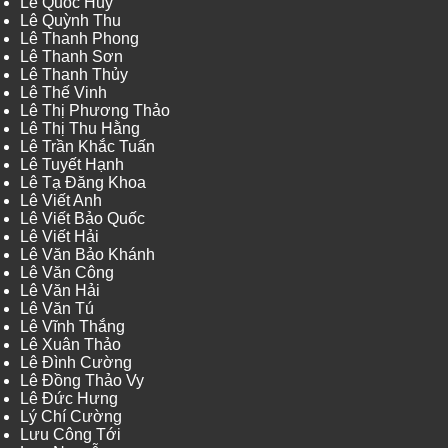
Lê Quốc Huy
Lê Quỳnh Thu
Lê Thanh Phong
Lê Thanh Sơn
Lê Thanh Thủy
Lê Thế Vinh
Lê Thị Phương Thảo
Lê Thị Thu Hằng
Lê Trần Khắc Tuấn
Lê Tuyết Hạnh
Lê Tạ Đăng Khoa
Lê Viết Anh
Lê Viết Bảo Quốc
Lê Viết Hải
Lê Văn Bảo Khánh
Lê Văn Công
Lê Văn Hải
Lê Văn Tú
Lê Vĩnh Thắng
Lê Xuân Thảo
Lê Đình Cường
Lê Đồng Thảo Vy
Lê Đức Hưng
Lý Chí Cường
Lưu Công Tới