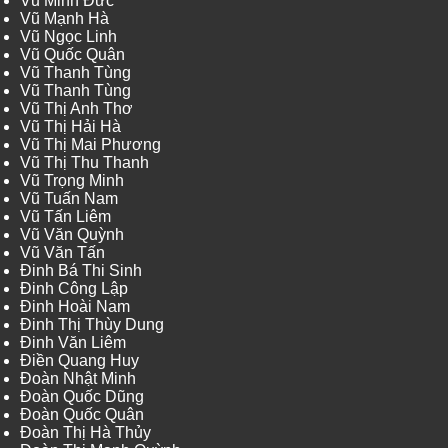
Vũ Minh Đức
Vũ Mạnh Hà
Vũ Ngọc Linh
Vũ Quốc Quân
Vũ Thanh Tùng
Vũ Thanh Tùng
Vũ Thị Anh Thơ
Vũ Thị Hải Hà
Vũ Thị Mai Phương
Vũ Thị Thu Thanh
Vũ Trọng Minh
Vũ Tuấn Nam
Vũ Tấn Liêm
Vũ Văn Quỳnh
Vũ Văn Tấn
Đinh Bá Thi Sinh
Đinh Công Lập
Đinh Hoài Nam
Đinh Thị Thùy Dung
Đinh Văn Liêm
Điền Quang Huy
Đoàn Nhật Minh
Đoàn Quốc Dũng
Đoàn Quốc Quân
Đoàn Thị Hà Thủy