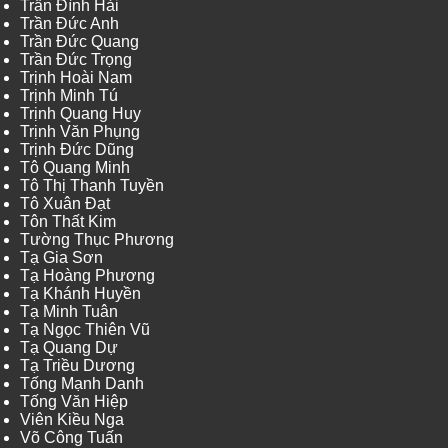
Trần Đình Hải
Trần Đức Anh
Trần Đức Quang
Trần Đức Trọng
Trịnh Hoài Nam
Trịnh Minh Tú
Trịnh Quang Huy
Trịnh Văn Phụng
Trịnh Đức Dũng
Tô Quang Minh
Tô Thị Thanh Tuyền
Tô Xuân Đạt
Tôn Thất Kim
Tường Thục Phương
Tạ Gia Sơn
Tạ Hoàng Phương
Tạ Khánh Huyền
Tạ Minh Tuân
Tạ Ngọc Thiên Vũ
Tạ Quang Dự
Tạ Triều Dương
Tống Mạnh Danh
Tống Văn Hiệp
Viên Kiều Nga
Võ Công Tuấn