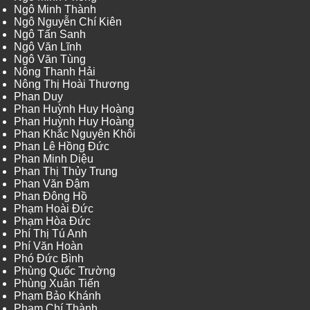
Ngô Minh Thành
Ngô Nguyễn Chí Kiên
Ngô Tấn Sanh
Ngô Văn Lĩnh
Ngô Văn Tùng
Nông Thanh Hải
Nông Thị Hoài Thương
Phan Duy
Phan Huỳnh Huy Hoàng
Phan Huỳnh Huy Hoàng
Phan Khắc Nguyên Khôi
Phan Lê Hồng Đức
Phan Minh Diệu
Phan Thị Thủy Trung
Phan Văn Đậm
Phan Đông Hồ
Phạm Hoài Đức
Phạm Hòa Đức
Phí Thị Tú Anh
Phí Văn Hoàn
Phó Đức Bình
Phùng Quốc Trường
Phùng Xuân Tiến
Phạm Bảo Khánh
Phạm Chí Thành