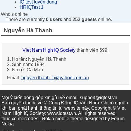
IQ test tuyển dụng
HRIQTest 1
Who's online
There are currently
0 users
and
252 guests
online.
Nguyễn Hà Thanh
Viet Nam High IQ Society
thành viên 699:
1. Họ tên: Nguyễn Hà Thanh
2. Sinh năm: 1994
3. Nơi ở: Cà Mau
Email:
nguyen.thanh_h@yahoo.com.au
Mọi ý kiến đóng góp xin gửi về email: support@iqtest.vn
Bản quyền thuộc về © Cộng Đồng IQ Việt Nam. Ghi rõ nguồn
khi bạn phát hành thông tin từ website này. Copyright © Viet
Nam High IQ Society
:
www.iqtest.vn
.
All rights reserved
.
thue xe mercedes
| Nokia mobile theme designed by
Forum
Nokia