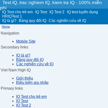
Test IQ, trac nghiem IQ, kiem tra IQ - 100% miễn
phí
IQ Test cho trẻ em
IQ Test
IQ Test 2
IQ test tuyển dụng
HRIQTest 1
IQ là gì?
Bảng quy đổi IQ
Các nghiên cứu về IQ
Home
Navigation
Mobile Site
Secondary links
IQ là gì?
Bảng quy đổi IQ
Các nghiên cứu về IQ
Viet Nam High IQ
Giới thiệu
Điều kiện gia nhập
Primary links
IQ Test cho trẻ em
IQ Test
IQ Test 2