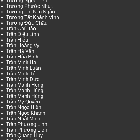
Trương Ngọc Tiến
Trương Phước Nhựt
Trương Thị Kim Ngân
Trương Tất Khánh Vinh
Trương Đức Châu
Trần Chí Hào
Trần Diệu Linh
Trần Hiếu
Trần Hoàng Vy
Trần Hà Vân
Trần Hòa Bình
Trần Minh Hải
Trần Minh Luân
Trần Minh Tú
Trần Minh Đức
Trần Mạnh Hùng
Trần Mạnh Hùng
Trần Mạnh Hùng
Trần Mỹ Quyên
Trần Ngọc Hiền
Trần Ngọc Khanh
Trần Nhật Minh
Trần Phương Linh
Trần Phương Liên
Trần Quang Huy