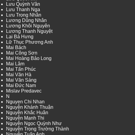
Lưu Quỳnh Vân
Lưu Thanh Nga
Lưu Trọng Nhân
Lương Dũng Nhân
Lương Khôi Nguyên
Lương Thanh Nguyệt
Lại Bá Hưng
Lữ Thục Phương Anh
Mai Bách
Mai Công Sơn
Mai Hoàng Bảo Long
Mai Lâm
Mai Tấn Phúc
Mai Văn Hà
Mai Văn Sáng
Mai Đức Nam
Mislav Predavec
N
Nguyen Chi Nhan
Nguyễn Khánh Thuận
Nguyễn Khắc Huân
Nguyễn Mạnh Thi
Nguyễn Ngọc Quỳnh Như
Nguyễn Trọng Trường Thành
Nguyễn Tuấn Anh