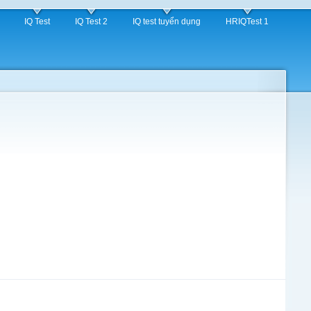
IQ Test
IQ Test 2
IQ test tuyển dụng
HRIQTest 1