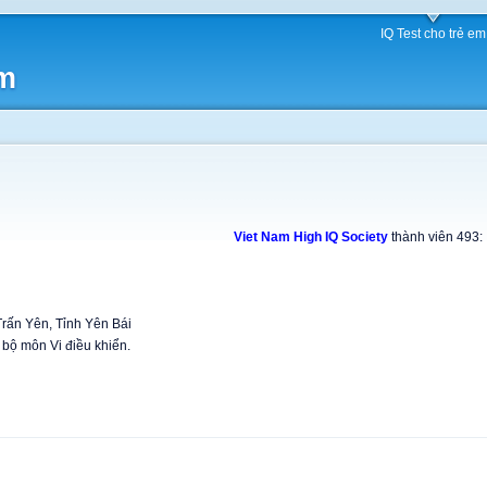
IQ Test cho trẻ em
am
Viet Nam High IQ Society
thành viên 493:
Trấn Yên, Tỉnh Yên Bái
 bộ môn Vi điều khiển.