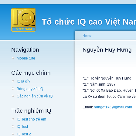
Tổ chức IQ cao Việt N
Home
Navigation
Nguyễn Huy Hưng
Mobile Site
Các mục chính
*1.* Họ tênNguyễn Huy Hưng
IQ là gì?
*2.* Năm sinh: 1987
Bảng quy đổi IQ
*3.* Nơi ở: Xã Báo Đáp, Huyên 
Các nghiên cứu về IQ
Là Kỹ sư điện Tử, có đam mê về
Email:
hungdt1k3@gmail.com
Trắc nghiệm IQ
IQ Test cho trẻ em
IQ Test
IQ Test 2