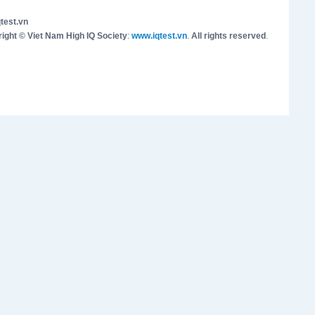
test.vn
ight © Viet Nam High IQ Society
:
www.iqtest.vn
.
All rights reserved
.