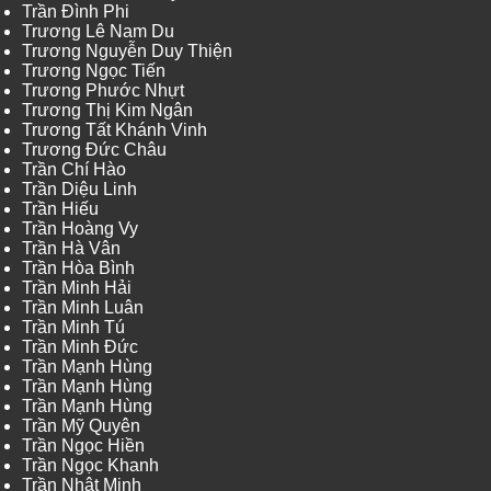
Trần Đình Phi
Trương Lê Nam Du
Trương Nguyễn Duy Thiện
Trương Ngọc Tiến
Trương Phước Nhựt
Trương Thị Kim Ngân
Trương Tất Khánh Vinh
Trương Đức Châu
Trần Chí Hào
Trần Diệu Linh
Trần Hiếu
Trần Hoàng Vy
Trần Hà Vân
Trần Hòa Bình
Trần Minh Hải
Trần Minh Luân
Trần Minh Tú
Trần Minh Đức
Trần Mạnh Hùng
Trần Mạnh Hùng
Trần Mạnh Hùng
Trần Mỹ Quyên
Trần Ngọc Hiền
Trần Ngọc Khanh
Trần Nhật Minh