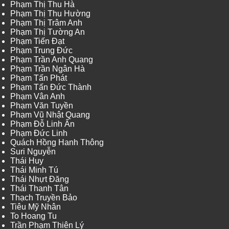
Phạm Thị Thu Hà
Phạm Thị Thu Hường
Phạm Thị Trâm Anh
Phạm Thị Tường An
Phạm Tiến Đạt
Phạm Trung Đức
Phạm Trần Anh Quang
Phạm Trần Ngân Hà
Phạm Tấn Phát
Phạm Tấn Đức Thành
Phạm Vân Anh
Phạm Văn Tuyền
Phạm Vũ Nhật Quang
Phạm Đỗ Linh Ấn
Phạm Đức Linh
Quách Hồng Hanh Thông
Suri Nguyễn
Thái Huy
Thái Minh Tú
Thái Nhựt Đăng
Thái Thanh Tân
Thạch Truyền Bảo
Tiêu Mỹ Nhân
To Hoang Tu
Trần Phạm Thiên Lý