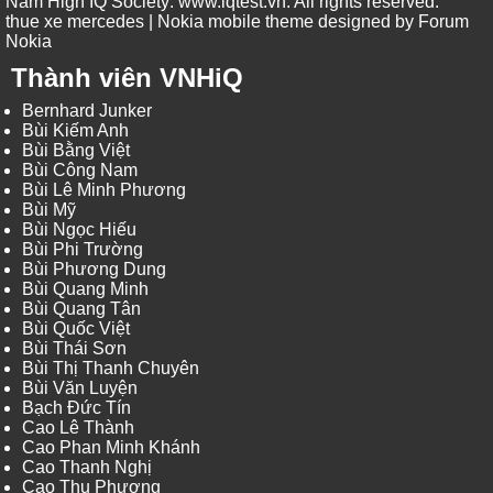
Nam High IQ Society
:
www.iqtest.vn
.
All rights reserved
.
thue xe mercedes
| Nokia mobile theme designed by
Forum
Nokia
Thành viên VNHiQ
Bernhard Junker
Bùi Kiếm Anh
Bùi Bằng Việt
Bùi Công Nam
Bùi Lê Minh Phương
Bùi Mỹ
Bùi Ngọc Hiếu
Bùi Phi Trường
Bùi Phương Dung
Bùi Quang Minh
Bùi Quang Tân
Bùi Quốc Việt
Bùi Thái Sơn
Bùi Thị Thanh Chuyên
Bùi Văn Luyện
Bạch Đức Tín
Cao Lê Thành
Cao Phan Minh Khánh
Cao Thanh Nghị
Cao Thu Phương