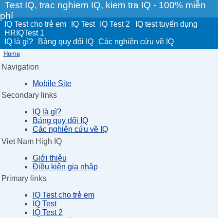
Test IQ, trac nghiem IQ, kiem tra IQ - 100% miễn
phí
IQ Test cho trẻ em
IQ Test
IQ Test 2
IQ test tuyển dụng
HRIQTest 1
IQ là gì?
Bảng quy đổi IQ
Các nghiên cứu về IQ
Home
Navigation
Mobile Site
Secondary links
IQ là gì?
Bảng quy đổi IQ
Các nghiên cứu về IQ
Viet Nam High IQ
Giới thiệu
Điều kiện gia nhập
Primary links
IQ Test cho trẻ em
IQ Test
IQ Test 2