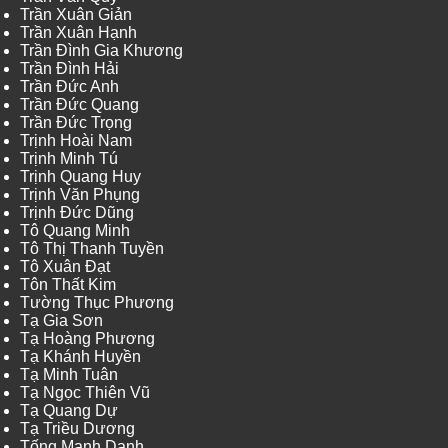
Trần Xuân Giản
Trần Xuân Hạnh
Trần Đình Gia Khương
Trần Đình Hải
Trần Đức Anh
Trần Đức Quang
Trần Đức Trọng
Trịnh Hoài Nam
Trịnh Minh Tú
Trịnh Quang Huy
Trịnh Văn Phụng
Trịnh Đức Dũng
Tô Quang Minh
Tô Thị Thanh Tuyền
Tô Xuân Đạt
Tôn Thất Kim
Tường Thục Phương
Tạ Gia Sơn
Tạ Hoàng Phương
Tạ Khánh Huyền
Tạ Minh Tuân
Tạ Ngọc Thiên Vũ
Tạ Quang Dự
Tạ Triều Dương
Tống Mạnh Danh