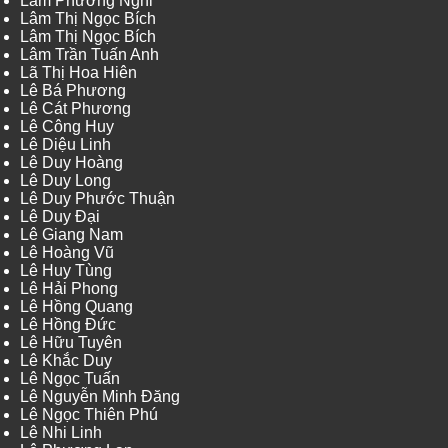
Lâm Phương Nghi
Lâm Thị Ngọc Bích
Lâm Thị Ngọc Bích
Lâm Trần Tuấn Anh
Lã Thị Hoa Hiên
Lê Bá Phương
Lê Cát Phương
Lê Công Huy
Lê Diệu Linh
Lê Duy Hoàng
Lê Duy Long
Lê Duy Phước Thuận
Lê Duy Đại
Lê Giang Nam
Lê Hoàng Vũ
Lê Huy Tùng
Lê Hải Phong
Lê Hồng Quang
Lê Hồng Đức
Lê Hữu Tuyên
Lê Khắc Duy
Lê Ngọc Tuấn
Lê Nguyễn Minh Đăng
Lê Ngọc Thiên Phú
Lê Nhi Linh