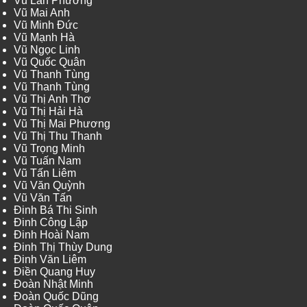
Vũ Lan Phương
Vũ Mai Anh
Vũ Minh Đức
Vũ Mạnh Hà
Vũ Ngọc Linh
Vũ Quốc Quân
Vũ Thanh Tùng
Vũ Thanh Tùng
Vũ Thị Anh Thơ
Vũ Thị Hải Hà
Vũ Thị Mai Phương
Vũ Thị Thu Thanh
Vũ Trọng Minh
Vũ Tuấn Nam
Vũ Tấn Liêm
Vũ Văn Quỳnh
Vũ Văn Tấn
Đinh Bá Thi Sinh
Đinh Công Lập
Đinh Hoài Nam
Đinh Thị Thùy Dung
Đinh Văn Liêm
Điền Quang Huy
Đoàn Nhật Minh
Đoàn Quốc Dũng