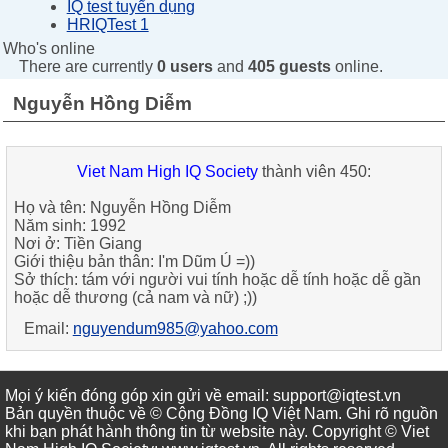
IQ test tuyển dụng
HRIQTest 1
Who's online
There are currently
0 users
and
405 guests
online.
Nguyễn Hồng Diễm
Viet Nam High IQ Society
thành viên 450:
Họ và tên: Nguyễn Hồng Diễm
Năm sinh: 1992
Nơi ở: Tiền Giang
Giới thiệu bản thân: I'm Dũm Ú =))
Sở thích: tám với người vui tính hoặc dễ tính hoặc dễ gần
hoặc dễ thương (cả nam và nữ) ;))
Email:
nguyendum985@yahoo.com
Mọi ý kiến đóng góp xin gửi về email: support@iqtest.vn
Bản quyền thuộc về © Cộng Đồng IQ Việt Nam. Ghi rõ nguồn
khi bạn phát hành thông tin từ website này. Copyright © Viet