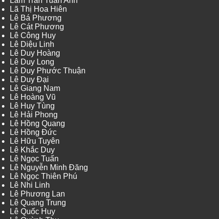
Lâm Trần Tuấn Anh
Lã Thị Hoa Hiên
Lê Bá Phương
Lê Cát Phương
Lê Công Huy
Lê Diệu Linh
Lê Duy Hoàng
Lê Duy Long
Lê Duy Phước Thuận
Lê Duy Đại
Lê Giang Nam
Lê Hoàng Vũ
Lê Huy Tùng
Lê Hải Phong
Lê Hồng Quang
Lê Hồng Đức
Lê Hữu Tuyên
Lê Khắc Duy
Lê Ngọc Tuấn
Lê Nguyễn Minh Đăng
Lê Ngọc Thiên Phú
Lê Nhi Linh
Lê Phương Lan
Lê Quang Trung
Lê Quốc Huy