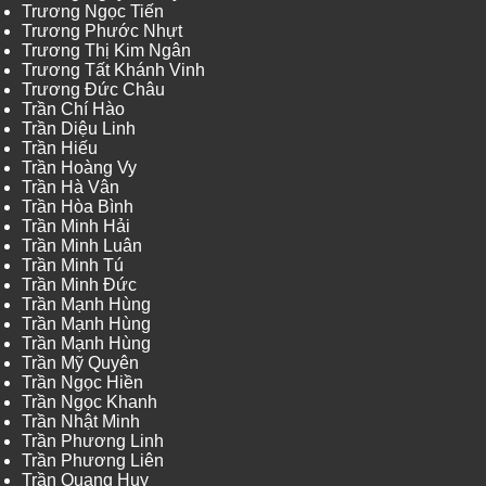
Trương Ngọc Tiến
Trương Phước Nhựt
Trương Thị Kim Ngân
Trương Tất Khánh Vinh
Trương Đức Châu
Trần Chí Hào
Trần Diệu Linh
Trần Hiếu
Trần Hoàng Vy
Trần Hà Vân
Trần Hòa Bình
Trần Minh Hải
Trần Minh Luân
Trần Minh Tú
Trần Minh Đức
Trần Mạnh Hùng
Trần Mạnh Hùng
Trần Mạnh Hùng
Trần Mỹ Quyên
Trần Ngọc Hiền
Trần Ngọc Khanh
Trần Nhật Minh
Trần Phương Linh
Trần Phương Liên
Trần Quang Huy