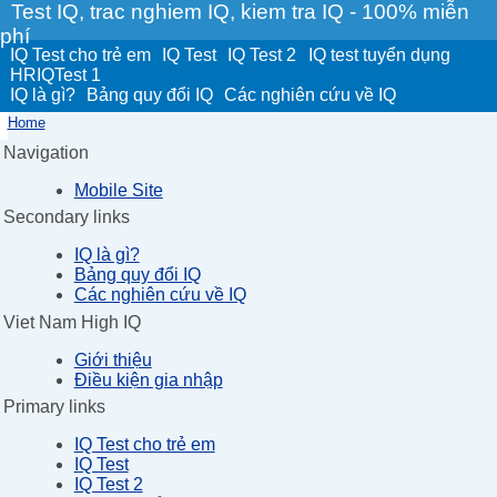
Test IQ, trac nghiem IQ, kiem tra IQ - 100% miễn
phí
IQ Test cho trẻ em
IQ Test
IQ Test 2
IQ test tuyển dụng
HRIQTest 1
IQ là gì?
Bảng quy đổi IQ
Các nghiên cứu về IQ
Home
Navigation
Mobile Site
Secondary links
IQ là gì?
Bảng quy đổi IQ
Các nghiên cứu về IQ
Viet Nam High IQ
Giới thiệu
Điều kiện gia nhập
Primary links
IQ Test cho trẻ em
IQ Test
IQ Test 2