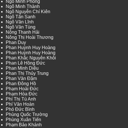
Ngô Minh Phong
Ngô Minh Thành
Ngô Nguyễn Chí Kiên
Ngô Tấn Sanh
Ngô Văn Lĩnh
Ngô Văn Tùng
Nông Thanh Hải
Nông Thị Hoài Thương
Phan Duy
Phan Huỳnh Huy Hoàng
Phan Huỳnh Huy Hoàng
Phan Khắc Nguyên Khôi
Phan Lê Hồng Đức
Phan Minh Diệu
Phan Thị Thủy Trung
Phan Văn Đậm
Phan Đông Hồ
Phạm Hoài Đức
Phạm Hòa Đức
Phí Thị Tú Anh
Phí Văn Hoàn
Phó Đức Bình
Phùng Quốc Trường
Phùng Xuân Tiến
Phạm Bảo Khánh