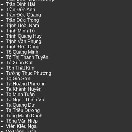
Trần Đình Hải
Trần Đức Anh
Trần Đức Quang
Trần Đức Trọng
Trịnh Hoài Nam
Trịnh Minh Tú
Trịnh Quang Huy
Trịnh Văn Phụng
Trịnh Đức Dũng
Tô Quang Minh
Tô Thị Thanh Tuyền
Tô Xuân Đạt
Tôn Thất Kim
Tường Thục Phương
Tạ Gia Sơn
Tạ Hoàng Phương
Tạ Khánh Huyền
Tạ Minh Tuân
Tạ Ngọc Thiên Vũ
Tạ Quang Dự
Tạ Triều Dương
Tống Mạnh Danh
Tống Văn Hiệp
Viên Kiều Nga
Võ Công Tuấn