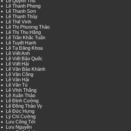
Lê Quỳnh Thu
Lê Thanh Phong
Lê Thanh Sơn
Lê Thanh Thủy
Lê Thế Vinh
Lê Thị Phương Thảo
Lê Thị Thu Hằng
Lê Trần Khắc Tuấn
Lê Tuyết Hạnh
Lê Tạ Đăng Khoa
Lê Viết Anh
Lê Viết Bảo Quốc
Lê Viết Hải
Lê Văn Bảo Khánh
Lê Văn Công
Lê Văn Hải
Lê Văn Tú
Lê Vĩnh Thắng
Lê Xuân Thảo
Lê Đình Cường
Lê Đồng Thảo Vy
Lê Đức Hưng
Lý Chí Cường
Lưu Công Tới
Lưu Nguyễn