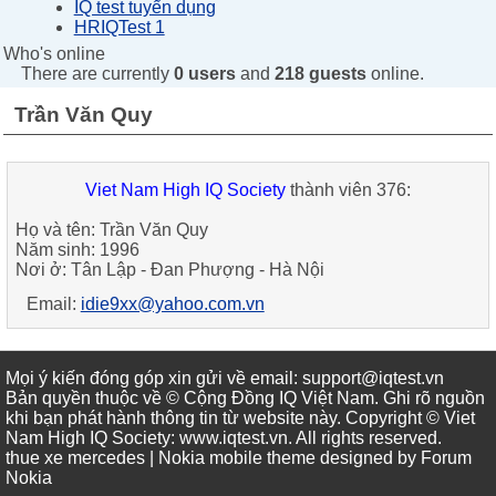
IQ test tuyển dụng
HRIQTest 1
Who's online
There are currently
0 users
and
218 guests
online.
Trần Văn Quy
Viet Nam High IQ Society
thành viên 376:
Họ và tên: Trần Văn Quy
Năm sinh: 1996
Nơi ở: Tân Lập - Đan Phượng - Hà Nội
Email:
idie9xx@yahoo.com.vn
Mọi ý kiến đóng góp xin gửi về email: support@iqtest.vn
Bản quyền thuộc về © Cộng Đồng IQ Việt Nam. Ghi rõ nguồn
khi bạn phát hành thông tin từ website này. Copyright © Viet
Nam High IQ Society
:
www.iqtest.vn
.
All rights reserved
.
thue xe mercedes
| Nokia mobile theme designed by
Forum
Nokia