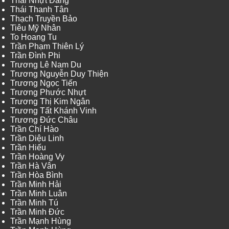
Thái Nhựt Đăng
Thái Thanh Tân
Thạch Truyền Bảo
Tiêu Mỹ Nhân
To Hoang Tu
Trần Phạm Thiên Lý
Trần Đình Phi
Trương Lê Nam Du
Trương Nguyễn Duy Thiện
Trương Ngọc Tiến
Trương Phước Nhựt
Trương Thị Kim Ngân
Trương Tất Khánh Vinh
Trương Đức Châu
Trần Chí Hào
Trần Diệu Linh
Trần Hiếu
Trần Hoàng Vy
Trần Hà Vân
Trần Hòa Bình
Trần Minh Hải
Trần Minh Luân
Trần Minh Tú
Trần Minh Đức
Trần Mạnh Hùng