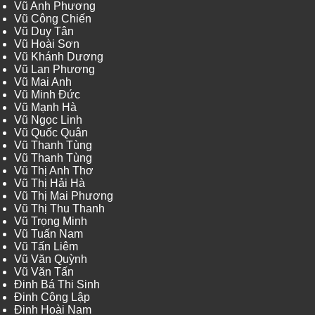
Vũ Anh Phương
Vũ Công Chiến
Vũ Duy Tân
Vũ Hoài Sơn
Vũ Khánh Dương
Vũ Lan Phương
Vũ Mai Anh
Vũ Minh Đức
Vũ Mạnh Hà
Vũ Ngọc Linh
Vũ Quốc Quân
Vũ Thanh Tùng
Vũ Thanh Tùng
Vũ Thị Anh Thơ
Vũ Thị Hải Hà
Vũ Thị Mai Phương
Vũ Thị Thu Thanh
Vũ Trọng Minh
Vũ Tuấn Nam
Vũ Tấn Liêm
Vũ Văn Quỳnh
Vũ Văn Tấn
Đinh Bá Thi Sinh
Đinh Công Lập
Đinh Hoài Nam