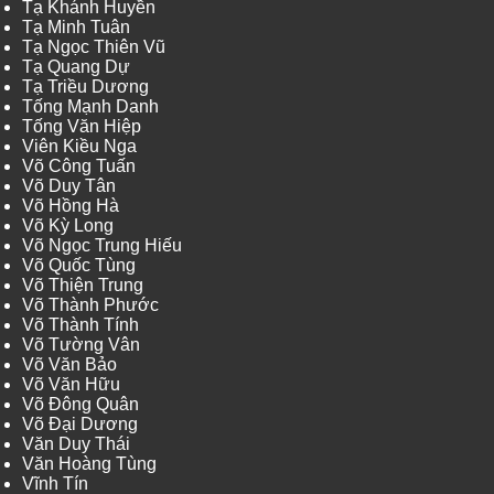
Tạ Khánh Huyền
Tạ Minh Tuân
Tạ Ngọc Thiên Vũ
Tạ Quang Dự
Tạ Triều Dương
Tống Mạnh Danh
Tống Văn Hiệp
Viên Kiều Nga
Võ Công Tuấn
Võ Duy Tân
Võ Hồng Hà
Võ Kỳ Long
Võ Ngọc Trung Hiếu
Võ Quốc Tùng
Võ Thiện Trung
Võ Thành Phước
Võ Thành Tính
Võ Tường Vân
Võ Văn Bảo
Võ Văn Hữu
Võ Đông Quân
Võ Đại Dương
Văn Duy Thái
Văn Hoàng Tùng
Vĩnh Tín