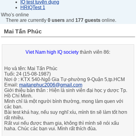
IQ test tuyển dụng
HRIQTest 1
Who's online
There are currently
0 users
and
177 guests
online.
Mai Tấn Phúc
Viet Nam high IQ society
thành viên 86:
Họ và tên:
Mai Tấn Phúc
Tuổi:
24 (15-08-1987)
Nơi ở :
KTX 540-Ngô Gia Tự-phường 9-Quận 5,tp.HCM
Email:
maitanphuc2006@gmail.com
Giới thiệu bản thân :
Hiện là sinh viên đại học y dược Tp.
Hồ Chí Minh.
Mình chỉ là một người bình thường, mong làm quen với
các bạn.
Bài test khá hay, nếu suy nghĩ xíu, mình tin sẽ làm tốt hơn
rất nhiều.
Rất vui nếu được tham gia, không thì mình sẽ nói xấu
haha. Chúc các bạn vui. Mình rất thích đùa
.