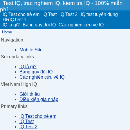
Test IQ, trac nghiem IQ, kiem tra IQ - 100% miễn
phí
IQ Test cho trẻ em
IQ Test
IQ Test 2
IQ test tuyển dụng
HRIQTest 1
IQ là gì?
Bảng quy đổi IQ
Các nghiên cứu về IQ
Home
Navigation
Mobile Site
Secondary links
IQ là gì?
Bảng quy đổi IQ
Các nghiên cứu về IQ
Viet Nam High IQ
Giới thiệu
Điều kiện gia nhập
Primary links
IQ Test cho trẻ em
IQ Test
IQ Test 2