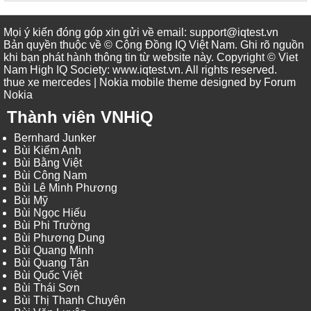
Mọi ý kiến đóng góp xin gửi về email: support@iqtest.vn
Bản quyền thuộc về © Cộng Đồng IQ Việt Nam. Ghi rõ nguồn
khi bạn phát hành thông tin từ website này. Copyright © Viet
Nam High IQ Society
:
www.iqtest.vn
.
All rights reserved
.
thue xe mercedes
| Nokia mobile theme designed by
Forum
Nokia
Thành viên VNHiQ
Bernhard Junker
Bùi Kiếm Anh
Bùi Bằng Việt
Bùi Công Nam
Bùi Lê Minh Phương
Bùi Mỹ
Bùi Ngọc Hiếu
Bùi Phi Trường
Bùi Phương Dung
Bùi Quang Minh
Bùi Quang Tân
Bùi Quốc Việt
Bùi Thái Sơn
Bùi Thị Thanh Chuyên