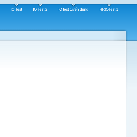
IQ Test
IQ Test 2
IQ test tuyển dụng
HRIQTest 1