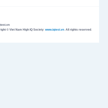
test.vn
ight © Viet Nam High IQ Society
:
www.iqtest.vn
.
All rights reserved
.