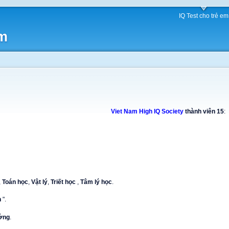
IQ Test cho trẻ em
am
Viet Nam High IQ Society
thành viên 15
:
,
Toán học
,
Vật lý
,
Triết học
,
Tâm lý học
.
h
".
ớng
.