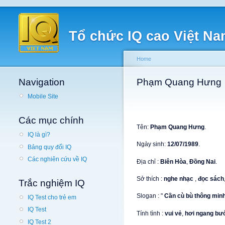
Tổ chức IQ cao Việt N
Home
Navigation
Phạm Quang Hưng
Mobile Site
Các mục chính
Tên:
Phạm Quang Hưng
.
IQ là gì?
Ngày sinh:
12/07/1989
.
Bảng quy đổi IQ
Các nghiên cứu về IQ
Địa chỉ :
Biên Hòa
,
Đồng Nai
.
Sở thích :
nghe nhạc
,
đọc sách
Trắc nghiệm IQ
Slogan : "
Cần cù bù thông min
IQ Test cho trẻ em
IQ Test
Tính tình :
vui vẻ
,
hơi ngang bư
IQ Test 2