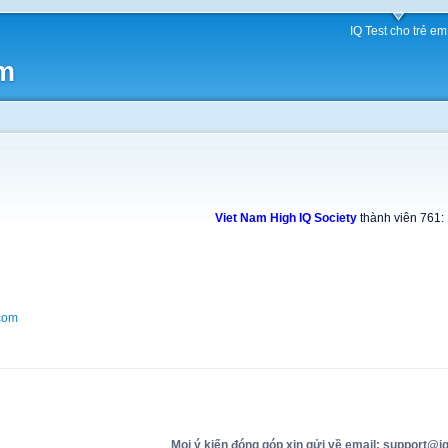
IQ Test cho trẻ em
am
Viet Nam High IQ Society
thành viên 761:
com
Mọi ý kiến đóng góp xin gửi về email: support@iq