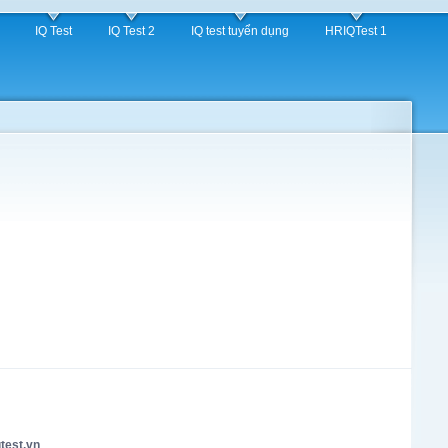
IQ Test
IQ Test 2
IQ test tuyển dụng
HRIQTest 1
test.vn