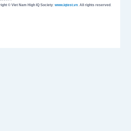
ight © Viet Nam High IQ Society
:
www.iqtest.vn
.
All rights reserved
.