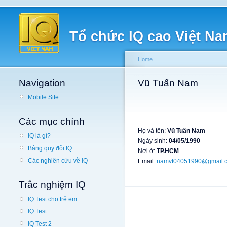
Tổ chức IQ cao Việt N
Home
Navigation
Vũ Tuấn Nam
Mobile Site
Các mục chính
Họ và tên:
Vũ Tuấn Nam
IQ là gì?
Ngày sinh:
04/05/1990
Bảng quy đổi IQ
Nơi ở:
TP.HCM
Các nghiên cứu về IQ
Email:
namvt04051990@gmail.
Trắc nghiệm IQ
IQ Test cho trẻ em
IQ Test
IQ Test 2