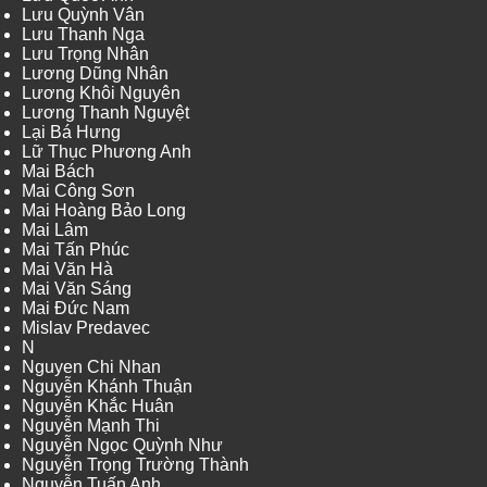
Lưu Quỳnh Vân
Lưu Thanh Nga
Lưu Trọng Nhân
Lương Dũng Nhân
Lương Khôi Nguyên
Lương Thanh Nguyệt
Lại Bá Hưng
Lữ Thục Phương Anh
Mai Bách
Mai Công Sơn
Mai Hoàng Bảo Long
Mai Lâm
Mai Tấn Phúc
Mai Văn Hà
Mai Văn Sáng
Mai Đức Nam
Mislav Predavec
N
Nguyen Chi Nhan
Nguyễn Khánh Thuận
Nguyễn Khắc Huân
Nguyễn Mạnh Thi
Nguyễn Ngọc Quỳnh Như
Nguyễn Trọng Trường Thành
Nguyễn Tuấn Anh