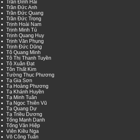
Trần Đình Hải
Trần Đức Anh
Trần Đức Quang
Trần Đức Trọng
Trịnh Hoài Nam
Trịnh Minh Tú
Trịnh Quang Huy
Trịnh Văn Phụng
Trịnh Đức Dũng
Tô Quang Minh
Tô Thị Thanh Tuyền
Tô Xuân Đạt
Tôn Thất Kim
Tường Thục Phương
Tạ Gia Sơn
Tạ Hoàng Phương
Tạ Khánh Huyền
Tạ Minh Tuân
Tạ Ngọc Thiên Vũ
Tạ Quang Dự
Tạ Triều Dương
Tống Mạnh Danh
Tống Văn Hiệp
Viên Kiều Nga
Võ Công Tuấn