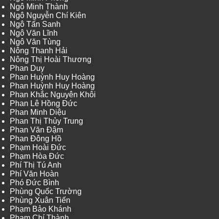
Ngô Minh Thành
Ngô Nguyễn Chí Kiên
Ngô Tấn Sanh
Ngô Văn Lĩnh
Ngô Văn Tùng
Nông Thanh Hải
Nông Thị Hoài Thương
Phan Duy
Phan Huỳnh Huy Hoàng
Phan Huỳnh Huy Hoàng
Phan Khắc Nguyên Khôi
Phan Lê Hồng Đức
Phan Minh Diệu
Phan Thị Thủy Trung
Phan Văn Đậm
Phan Đông Hồ
Phạm Hoài Đức
Phạm Hòa Đức
Phí Thị Tú Anh
Phí Văn Hoàn
Phó Đức Bình
Phùng Quốc Trường
Phùng Xuân Tiến
Phạm Bảo Khánh
Phạm Chí Thành