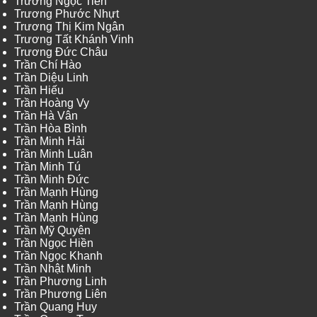
Trương Ngọc Tiến
Trương Phước Nhựt
Trương Thị Kim Ngân
Trương Tất Khánh Vinh
Trương Đức Châu
Trần Chí Hào
Trần Diệu Linh
Trần Hiếu
Trần Hoàng Vy
Trần Hà Vân
Trần Hòa Bình
Trần Minh Hải
Trần Minh Luân
Trần Minh Tú
Trần Minh Đức
Trần Mạnh Hùng
Trần Mạnh Hùng
Trần Mạnh Hùng
Trần Mỹ Quyên
Trần Ngọc Hiền
Trần Ngọc Khanh
Trần Nhật Minh
Trần Phương Linh
Trần Phương Liên
Trần Quang Huy