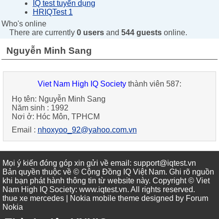
IQ test tuyển dụng
HRIQTest 1
Who's online
There are currently
0 users
and
544 guests
online.
Nguyễn Minh Sang
Viet Nam High IQ Society
thành viên 587:
Họ tên:
Nguyễn Minh Sang
Năm sinh :
1992
Nơi ở:
Hóc Môn, TPHCM
Email :
nhoxyoo_92@yahoo.com.vn
Mọi ý kiến đóng góp xin gửi về email: support@iqtest.vn
Bản quyền thuộc về © Cộng Đồng IQ Việt Nam. Ghi rõ nguồn
khi bạn phát hành thông tin từ website này. Copyright © Viet
Nam High IQ Society
:
www.iqtest.vn
.
All rights reserved
.
thue xe mercedes
| Nokia mobile theme designed by
Forum
Nokia