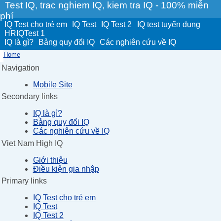
Test IQ, trac nghiem IQ, kiem tra IQ - 100% miễn
phí
IQ Test cho trẻ em
IQ Test
IQ Test 2
IQ test tuyển dụng
HRIQTest 1
IQ là gì?
Bảng quy đổi IQ
Các nghiên cứu về IQ
Home
Navigation
Mobile Site
Secondary links
IQ là gì?
Bảng quy đổi IQ
Các nghiên cứu về IQ
Viet Nam High IQ
Giới thiệu
Điều kiện gia nhập
Primary links
IQ Test cho trẻ em
IQ Test
IQ Test 2