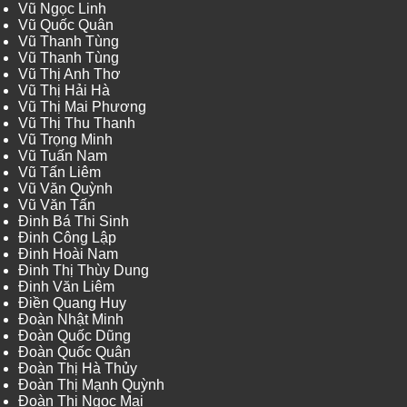
Vũ Ngọc Linh
Vũ Quốc Quân
Vũ Thanh Tùng
Vũ Thanh Tùng
Vũ Thị Anh Thơ
Vũ Thị Hải Hà
Vũ Thị Mai Phương
Vũ Thị Thu Thanh
Vũ Trọng Minh
Vũ Tuấn Nam
Vũ Tấn Liêm
Vũ Văn Quỳnh
Vũ Văn Tấn
Đinh Bá Thi Sinh
Đinh Công Lập
Đinh Hoài Nam
Đinh Thị Thùy Dung
Đinh Văn Liêm
Điền Quang Huy
Đoàn Nhật Minh
Đoàn Quốc Dũng
Đoàn Quốc Quân
Đoàn Thị Hà Thủy
Đoàn Thị Mạnh Quỳnh
Đoàn Thị Ngọc Mai