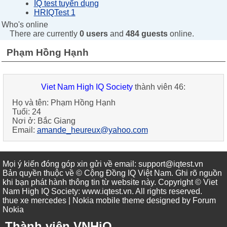
IQ test tuyển dụng
HRIQTest 1
Who's online
There are currently
0 users
and
484 guests
online.
Phạm Hồng Hạnh
Viet Nam High IQ Society
thành viên 46:
Họ và tên:
Phạm Hồng Hạnh
Tuổi:
24
Nơi ở:
Bắc Giang
Email:
amande_heureux@yahoo.com
Mọi ý kiến đóng góp xin gửi về email: support@iqtest.vn
Bản quyền thuộc về © Cộng Đồng IQ Việt Nam. Ghi rõ nguồn
khi bạn phát hành thông tin từ website này. Copyright © Viet
Nam High IQ Society
:
www.iqtest.vn
.
All rights reserved
.
thue xe mercedes
| Nokia mobile theme designed by
Forum
Nokia
Thành viên VNHiQ