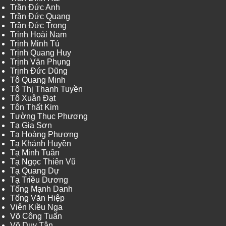
Trần Đức Anh
Trần Đức Quang
Trần Đức Trọng
Trịnh Hoài Nam
Trịnh Minh Tú
Trịnh Quang Huy
Trịnh Văn Phụng
Trịnh Đức Dũng
Tô Quang Minh
Tô Thị Thanh Tuyền
Tô Xuân Đạt
Tôn Thất Kim
Tường Thục Phương
Tạ Gia Sơn
Tạ Hoàng Phương
Tạ Khánh Huyền
Tạ Minh Tuân
Tạ Ngọc Thiên Vũ
Tạ Quang Dự
Tạ Triều Dương
Tống Mạnh Danh
Tống Văn Hiệp
Viên Kiều Nga
Võ Công Tuấn
Võ Duy Tân