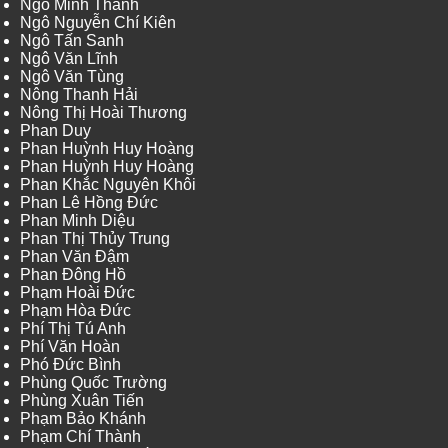
Ngô Minh Thành
Ngô Nguyễn Chí Kiên
Ngô Tấn Sanh
Ngô Văn Lĩnh
Ngô Văn Tùng
Nông Thanh Hải
Nông Thị Hoài Thương
Phan Duy
Phan Huỳnh Huy Hoàng
Phan Huỳnh Huy Hoàng
Phan Khắc Nguyên Khôi
Phan Lê Hồng Đức
Phan Minh Diệu
Phan Thị Thủy Trung
Phan Văn Đậm
Phan Đông Hồ
Phạm Hoài Đức
Phạm Hòa Đức
Phí Thị Tú Anh
Phí Văn Hoàn
Phó Đức Bình
Phùng Quốc Trường
Phùng Xuân Tiến
Phạm Bảo Khánh
Phạm Chí Thành