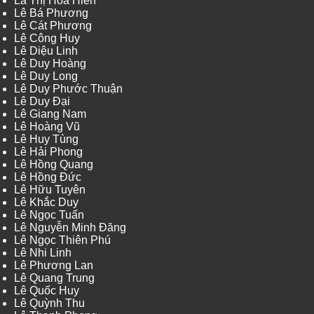
Lã Thị Hoa Hiên
Lê Bá Phương
Lê Cát Phương
Lê Công Huy
Lê Diệu Linh
Lê Duy Hoàng
Lê Duy Long
Lê Duy Phước Thuận
Lê Duy Đại
Lê Giang Nam
Lê Hoàng Vũ
Lê Huy Tùng
Lê Hải Phong
Lê Hồng Quang
Lê Hồng Đức
Lê Hữu Tuyên
Lê Khắc Duy
Lê Ngọc Tuấn
Lê Nguyễn Minh Đăng
Lê Ngọc Thiên Phú
Lê Nhi Linh
Lê Phương Lan
Lê Quang Trung
Lê Quốc Huy
Lê Quỳnh Thu