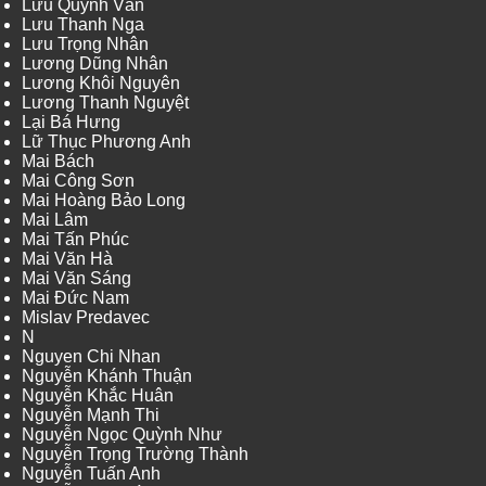
Lưu Quỳnh Vân
Lưu Thanh Nga
Lưu Trọng Nhân
Lương Dũng Nhân
Lương Khôi Nguyên
Lương Thanh Nguyệt
Lại Bá Hưng
Lữ Thục Phương Anh
Mai Bách
Mai Công Sơn
Mai Hoàng Bảo Long
Mai Lâm
Mai Tấn Phúc
Mai Văn Hà
Mai Văn Sáng
Mai Đức Nam
Mislav Predavec
N
Nguyen Chi Nhan
Nguyễn Khánh Thuận
Nguyễn Khắc Huân
Nguyễn Mạnh Thi
Nguyễn Ngọc Quỳnh Như
Nguyễn Trọng Trường Thành
Nguyễn Tuấn Anh