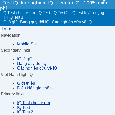
Test IQ, trac nghiem IQ, kiem tra IQ - 100% miễn
phí
IQ Test cho trẻ em
IQ Test
IQ Test 2
IQ test tuyển dụng
HRIQTest 1
IQ là gì?
Bảng quy đổi IQ
Các nghiên cứu về IQ
Home
Navigation
Mobile Site
Secondary links
IQ là gì?
Bảng quy đổi IQ
Các nghiên cứu về IQ
Viet Nam High IQ
Giới thiệu
Điều kiện gia nhập
Primary links
IQ Test cho trẻ em
IQ Test
IQ Test 2