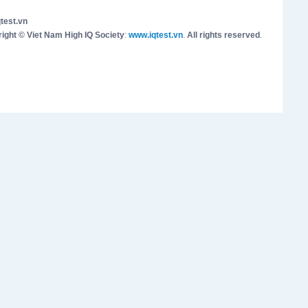
test.vn
ight © Viet Nam High IQ Society
:
www.iqtest.vn
.
All rights reserved
.