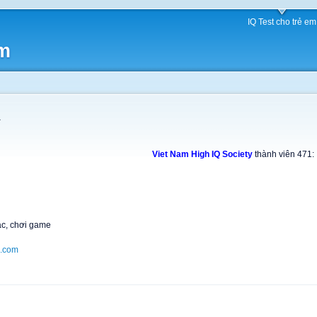
IQ Test cho trẻ em
am
à
Viet Nam High IQ Society
thành viên 471:
ạc, chơi game
.com