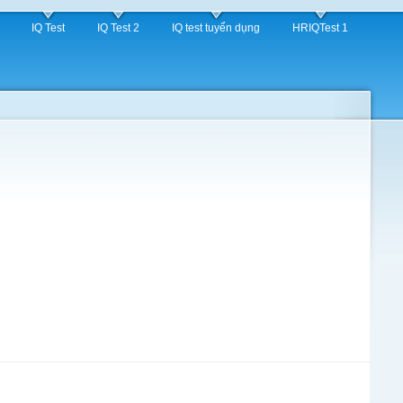
IQ Test
IQ Test 2
IQ test tuyển dụng
HRIQTest 1