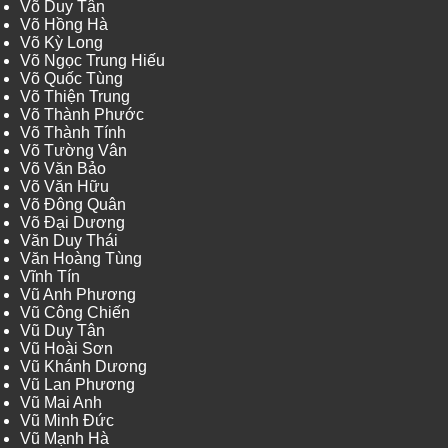
Võ Duy Tân
Võ Hồng Hà
Võ Kỳ Long
Võ Ngọc Trung Hiếu
Võ Quốc Tùng
Võ Thiện Trung
Võ Thành Phước
Võ Thành Tính
Võ Tường Vân
Võ Văn Bảo
Võ Văn Hữu
Võ Đông Quân
Võ Đại Dương
Văn Duy Thái
Văn Hoàng Tùng
Vĩnh Tín
Vũ Anh Phương
Vũ Công Chiến
Vũ Duy Tân
Vũ Hoài Sơn
Vũ Khánh Dương
Vũ Lan Phương
Vũ Mai Anh
Vũ Minh Đức
Vũ Mạnh Hà