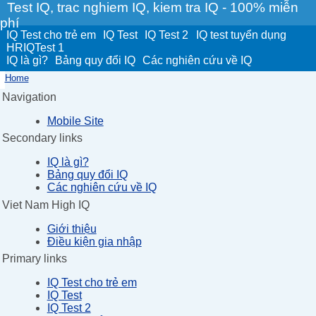
Test IQ, trac nghiem IQ, kiem tra IQ - 100% miễn
phí
IQ Test cho trẻ em
IQ Test
IQ Test 2
IQ test tuyển dụng
HRIQTest 1
IQ là gì?
Bảng quy đổi IQ
Các nghiên cứu về IQ
Home
Navigation
Mobile Site
Secondary links
IQ là gì?
Bảng quy đổi IQ
Các nghiên cứu về IQ
Viet Nam High IQ
Giới thiệu
Điều kiện gia nhập
Primary links
IQ Test cho trẻ em
IQ Test
IQ Test 2