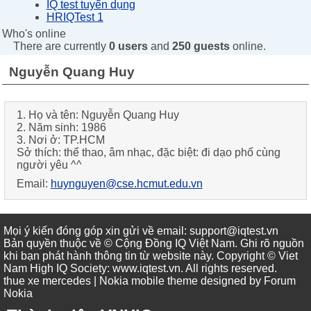
IQ test tuyển dụng
HRIQTest 1
Who's online
There are currently
0 users
and
250 guests
online.
Nguyễn Quang Huy
1. Họ và tên: Nguyễn Quang Huy
2. Năm sinh: 1986
3. Nơi ở: TP.HCM
Sở thích: thể thao, âm nhạc, đặc biệt: đi dạo phố cùng
người yêu ^^
Email:
huynguyen@cse.hcmut.edu.vn
Mọi ý kiến đóng góp xin gửi về email: support@iqtest.vn
Bản quyền thuộc về © Cộng Đồng IQ Việt Nam. Ghi rõ nguồn
khi bạn phát hành thông tin từ website này. Copyright © Viet
Nam High IQ Society
:
www.iqtest.vn
.
All rights reserved
.
thue xe mercedes
| Nokia mobile theme designed by
Forum
Nokia