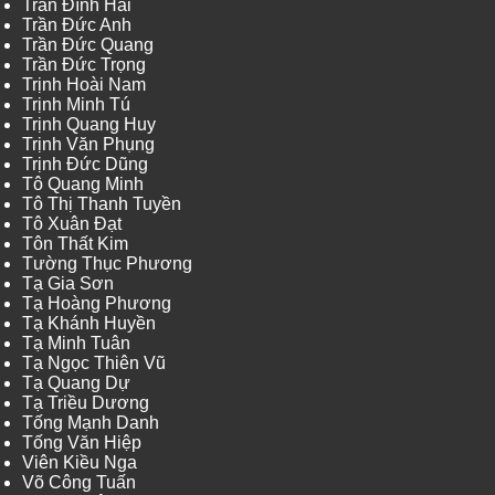
Trần Đình Hải
Trần Đức Anh
Trần Đức Quang
Trần Đức Trọng
Trịnh Hoài Nam
Trịnh Minh Tú
Trịnh Quang Huy
Trịnh Văn Phụng
Trịnh Đức Dũng
Tô Quang Minh
Tô Thị Thanh Tuyền
Tô Xuân Đạt
Tôn Thất Kim
Tường Thục Phương
Tạ Gia Sơn
Tạ Hoàng Phương
Tạ Khánh Huyền
Tạ Minh Tuân
Tạ Ngọc Thiên Vũ
Tạ Quang Dự
Tạ Triều Dương
Tống Mạnh Danh
Tống Văn Hiệp
Viên Kiều Nga
Võ Công Tuấn