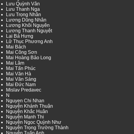
Lưu Quỳnh Vân
Lưu Thanh Nga
Lưu Trọng Nhân
Lương Dũng Nhân
Lương Khôi Nguyên
Lương Thanh Nguyệt
Lại Bá Hưng
Lữ Thục Phương Anh
Mai Bách
Mai Công Sơn
Mai Hoàng Bảo Long
Mai Lâm
Mai Tấn Phúc
Mai Văn Hà
Mai Văn Sáng
Mai Đức Nam
Mislav Predavec
N
Nguyen Chi Nhan
Nguyễn Khánh Thuận
Nguyễn Khắc Huân
Nguyễn Mạnh Thi
Nguyễn Ngọc Quỳnh Như
Nguyễn Trọng Trường Thành
Nguyễn Tuấn Anh