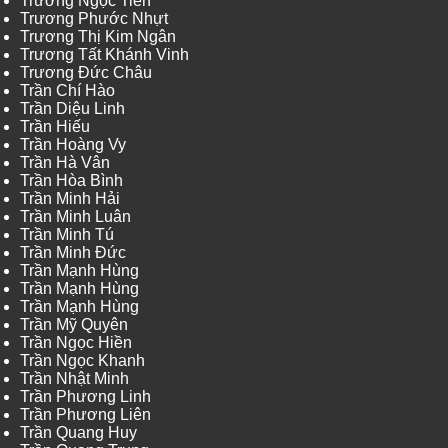
Trương Ngọc Tiến
Trương Phước Nhựt
Trương Thị Kim Ngân
Trương Tất Khánh Vinh
Trương Đức Châu
Trần Chí Hào
Trần Diệu Linh
Trần Hiếu
Trần Hoàng Vy
Trần Hà Vân
Trần Hòa Bình
Trần Minh Hải
Trần Minh Luân
Trần Minh Tú
Trần Minh Đức
Trần Mạnh Hùng
Trần Mạnh Hùng
Trần Mạnh Hùng
Trần Mỹ Quyên
Trần Ngọc Hiền
Trần Ngọc Khanh
Trần Nhật Minh
Trần Phương Linh
Trần Phương Liên
Trần Quang Huy