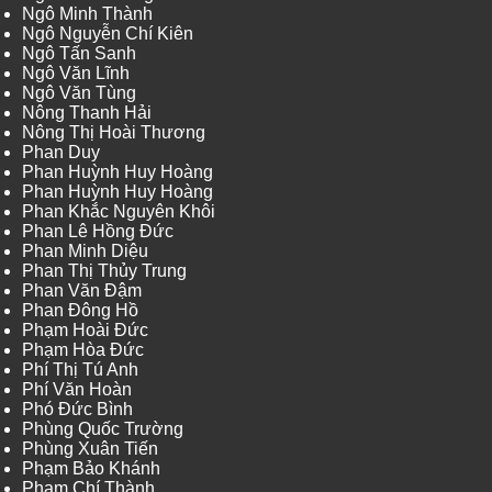
Ngô Minh Thành
Ngô Nguyễn Chí Kiên
Ngô Tấn Sanh
Ngô Văn Lĩnh
Ngô Văn Tùng
Nông Thanh Hải
Nông Thị Hoài Thương
Phan Duy
Phan Huỳnh Huy Hoàng
Phan Huỳnh Huy Hoàng
Phan Khắc Nguyên Khôi
Phan Lê Hồng Đức
Phan Minh Diệu
Phan Thị Thủy Trung
Phan Văn Đậm
Phan Đông Hồ
Phạm Hoài Đức
Phạm Hòa Đức
Phí Thị Tú Anh
Phí Văn Hoàn
Phó Đức Bình
Phùng Quốc Trường
Phùng Xuân Tiến
Phạm Bảo Khánh
Phạm Chí Thành