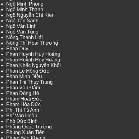
Ngô Minh Phong
Ngô Minh Thành
Ngô Nguyễn Chí Kiên
Ngô Tấn Sanh
Ngô Văn Lĩnh
Ngô Văn Tùng
Nông Thanh Hải
Nông Thị Hoài Thương
Phan Duy
Phan Huỳnh Huy Hoàng
Phan Huỳnh Huy Hoàng
Phan Khắc Nguyên Khôi
Phan Lê Hồng Đức
Phan Minh Diệu
Phan Thị Thủy Trung
Phan Văn Đậm
Phan Đông Hồ
Phạm Hoài Đức
Phạm Hòa Đức
Phí Thị Tú Anh
Phí Văn Hoàn
Phó Đức Bình
Phùng Quốc Trường
Phùng Xuân Tiến
Phạm Bảo Khánh