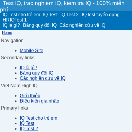
Test IQ, trac nghiem IQ, kiem tra IQ - 100% miễn
phí
IQ Test cho trẻ em
IQ Test
IQ Test 2
IQ test tuyển dụng
HRIQTest 1
IQ là gì?
Bảng quy đổi IQ
Các nghiên cứu về IQ
Home
Navigation
Mobile Site
Secondary links
IQ là gì?
Bảng quy đổi IQ
Các nghiên cứu về IQ
Viet Nam High IQ
Giới thiệu
Điều kiện gia nhập
Primary links
IQ Test cho trẻ em
IQ Test
IQ Test 2