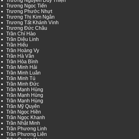
Trương Nguyễn Duy Thiện
Trương Ngọc Tiến
Trương Phước Nhựt
Trương Thị Kim Ngân
Trương Tất Khánh Vinh
Trương Đức Châu
Trần Chí Hào
Trần Diệu Linh
Trần Hiếu
Trần Hoàng Vy
Trần Hà Vân
Trần Hòa Bình
Trần Minh Hải
Trần Minh Luân
Trần Minh Tú
Trần Minh Đức
Trần Mạnh Hùng
Trần Mạnh Hùng
Trần Mạnh Hùng
Trần Mỹ Quyên
Trần Ngọc Hiền
Trần Ngọc Khanh
Trần Nhật Minh
Trần Phương Linh
Trần Phương Liên