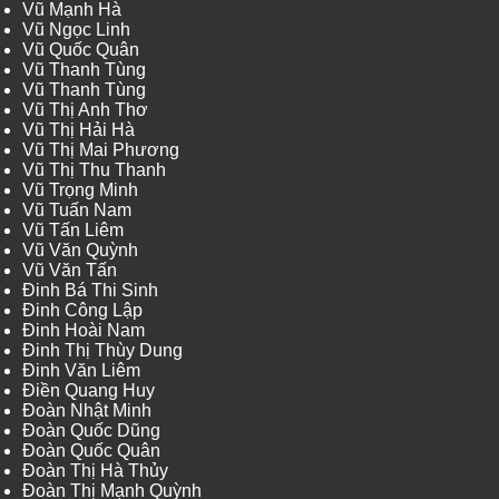
Vũ Mạnh Hà
Vũ Ngọc Linh
Vũ Quốc Quân
Vũ Thanh Tùng
Vũ Thanh Tùng
Vũ Thị Anh Thơ
Vũ Thị Hải Hà
Vũ Thị Mai Phương
Vũ Thị Thu Thanh
Vũ Trọng Minh
Vũ Tuấn Nam
Vũ Tấn Liêm
Vũ Văn Quỳnh
Vũ Văn Tấn
Đinh Bá Thi Sinh
Đinh Công Lập
Đinh Hoài Nam
Đinh Thị Thùy Dung
Đinh Văn Liêm
Điền Quang Huy
Đoàn Nhật Minh
Đoàn Quốc Dũng
Đoàn Quốc Quân
Đoàn Thị Hà Thủy
Đoàn Thị Mạnh Quỳnh