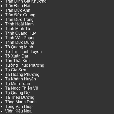
Trần Đình Gia Khương
Trần Đình Hải
Trần Đức Anh
Trần Đức Quang
Trần Đức Trọng
Trịnh Hoài Nam
Trịnh Minh Tú
Trịnh Quang Huy
Trịnh Văn Phụng
Trịnh Đức Dũng
Tô Quang Minh
Tô Thị Thanh Tuyền
Tô Xuân Đạt
Tôn Thất Kim
Tường Thục Phương
Tạ Gia Sơn
Tạ Hoàng Phương
Tạ Khánh Huyền
Tạ Minh Tuân
Tạ Ngọc Thiên Vũ
Tạ Quang Dự
Tạ Triều Dương
Tống Mạnh Danh
Tống Văn Hiệp
Viên Kiều Nga