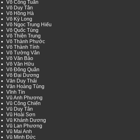
Võ Công Tuấn
Võ Duy Tân
Võ Hồng Hà
Võ Kỳ Long
Võ Ngọc Trung Hiếu
Võ Quốc Tùng
Võ Thiện Trung
Võ Thành Phước
Võ Thành Tính
Võ Tường Vân
Võ Văn Bảo
Võ Văn Hữu
Võ Đông Quân
Võ Đại Dương
Văn Duy Thái
Văn Hoàng Tùng
Vĩnh Tín
Vũ Anh Phương
Vũ Công Chiến
Vũ Duy Tân
Vũ Hoài Sơn
Vũ Khánh Dương
Vũ Lan Phương
Vũ Mai Anh
Vũ Minh Đức