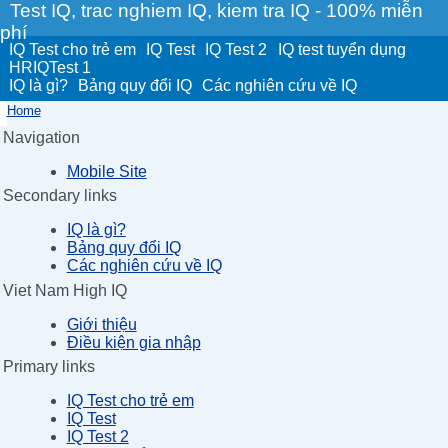
Test IQ, trac nghiem IQ, kiem tra IQ - 100% miễn
phí
IQ Test cho trẻ em
IQ Test
IQ Test 2
IQ test tuyển dụng
HRIQTest 1
IQ là gì?
Bảng quy đổi IQ
Các nghiên cứu về IQ
Home
Navigation
Mobile Site
Secondary links
IQ là gì?
Bảng quy đổi IQ
Các nghiên cứu về IQ
Viet Nam High IQ
Giới thiệu
Điều kiện gia nhập
Primary links
IQ Test cho trẻ em
IQ Test
IQ Test 2