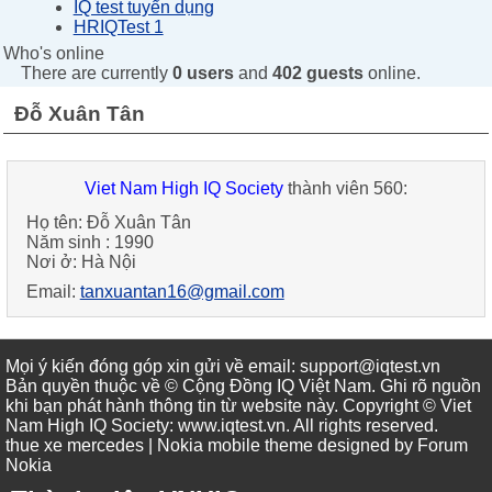
IQ test tuyển dụng
HRIQTest 1
Who's online
There are currently
0 users
and
402 guests
online.
Đỗ Xuân Tân
Viet Nam High IQ Society
thành viên 560:
Họ tên:
Đỗ Xuân Tân
Năm sinh :
1990
Nơi ở:
Hà Nội
Email:
tanxuantan16@gmail.com
Mọi ý kiến đóng góp xin gửi về email: support@iqtest.vn
Bản quyền thuộc về © Cộng Đồng IQ Việt Nam. Ghi rõ nguồn
khi bạn phát hành thông tin từ website này. Copyright © Viet
Nam High IQ Society
:
www.iqtest.vn
.
All rights reserved
.
thue xe mercedes
| Nokia mobile theme designed by
Forum
Nokia