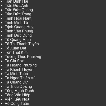
Trần Đình Hải
Trần Đức Anh
Trần Đức Quang
Trần Đức Trọng
Trịnh Hoài Nam
Trịnh Minh Tú
Trịnh Quang Huy
Trịnh Văn Phụng
Trịnh Đức Dũng
Tô Quang Minh
Tô Thị Thanh Tuyền
Tô Xuân Đạt
Tôn Thất Kim
Tường Thục Phương
Tạ Gia Sơn
Tạ Hoàng Phương
Tạ Khánh Huyền
Tạ Minh Tuân
Tạ Ngọc Thiên Vũ
Tạ Quang Dự
Tạ Triều Dương
Tống Mạnh Danh
Tống Văn Hiệp
Viên Kiều Nga
Võ Công Tuấn