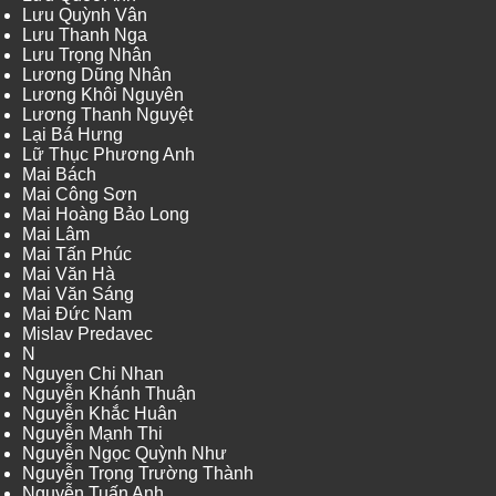
Lưu Quỳnh Vân
Lưu Thanh Nga
Lưu Trọng Nhân
Lương Dũng Nhân
Lương Khôi Nguyên
Lương Thanh Nguyệt
Lại Bá Hưng
Lữ Thục Phương Anh
Mai Bách
Mai Công Sơn
Mai Hoàng Bảo Long
Mai Lâm
Mai Tấn Phúc
Mai Văn Hà
Mai Văn Sáng
Mai Đức Nam
Mislav Predavec
N
Nguyen Chi Nhan
Nguyễn Khánh Thuận
Nguyễn Khắc Huân
Nguyễn Mạnh Thi
Nguyễn Ngọc Quỳnh Như
Nguyễn Trọng Trường Thành
Nguyễn Tuấn Anh