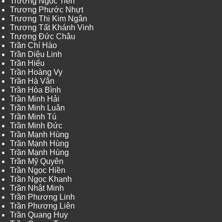
Trương Ngọc Tiến
Trương Phước Nhựt
Trương Thị Kim Ngân
Trương Tất Khánh Vinh
Trương Đức Châu
Trần Chí Hào
Trần Diệu Linh
Trần Hiếu
Trần Hoàng Vy
Trần Hà Vân
Trần Hòa Bình
Trần Minh Hải
Trần Minh Luân
Trần Minh Tú
Trần Minh Đức
Trần Mạnh Hùng
Trần Mạnh Hùng
Trần Mạnh Hùng
Trần Mỹ Quyên
Trần Ngọc Hiền
Trần Ngọc Khanh
Trần Nhật Minh
Trần Phương Linh
Trần Phương Liên
Trần Quang Huy