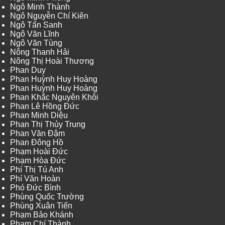
Ngô Minh Thành
Ngô Nguyễn Chí Kiên
Ngô Tấn Sanh
Ngô Văn Lĩnh
Ngô Văn Tùng
Nông Thanh Hải
Nông Thị Hoài Thương
Phan Duy
Phan Huỳnh Huy Hoàng
Phan Huỳnh Huy Hoàng
Phan Khắc Nguyên Khôi
Phan Lê Hồng Đức
Phan Minh Diệu
Phan Thị Thủy Trung
Phan Văn Đậm
Phan Đông Hồ
Phạm Hoài Đức
Phạm Hòa Đức
Phí Thị Tú Anh
Phí Văn Hoàn
Phó Đức Bình
Phùng Quốc Trường
Phùng Xuân Tiến
Phạm Bảo Khánh
Phạm Chí Thành