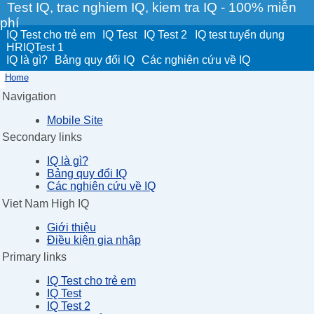
Test IQ, trac nghiem IQ, kiem tra IQ - 100% miễn
phí
IQ Test cho trẻ em
IQ Test
IQ Test 2
IQ test tuyển dụng
HRIQTest 1
IQ là gì?
Bảng quy đổi IQ
Các nghiên cứu về IQ
Home
Navigation
Mobile Site
Secondary links
IQ là gì?
Bảng quy đổi IQ
Các nghiên cứu về IQ
Viet Nam High IQ
Giới thiệu
Điều kiện gia nhập
Primary links
IQ Test cho trẻ em
IQ Test
IQ Test 2