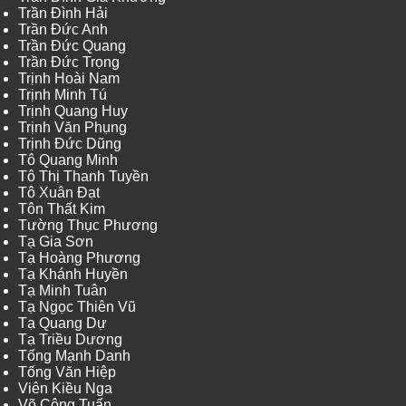
Trần Đình Hải
Trần Đức Anh
Trần Đức Quang
Trần Đức Trọng
Trịnh Hoài Nam
Trịnh Minh Tú
Trịnh Quang Huy
Trịnh Văn Phụng
Trịnh Đức Dũng
Tô Quang Minh
Tô Thị Thanh Tuyền
Tô Xuân Đạt
Tôn Thất Kim
Tường Thục Phương
Tạ Gia Sơn
Tạ Hoàng Phương
Tạ Khánh Huyền
Tạ Minh Tuân
Tạ Ngọc Thiên Vũ
Tạ Quang Dự
Tạ Triều Dương
Tống Mạnh Danh
Tống Văn Hiệp
Viên Kiều Nga
Võ Công Tuấn