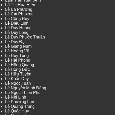
Lâm Trần Tuấn Anh
Lã Thị Hoa Hiên
Lê Bá Phương
Lê Cát Phương
Lê Công Huy
Lê Diệu Linh
Lê Duy Hoàng
Lê Duy Long
Lê Duy Phước Thuận
Lê Duy Đại
Lê Giang Nam
Lê Hoàng Vũ
Lê Huy Tùng
Lê Hải Phong
Lê Hồng Quang
Lê Hồng Đức
Lê Hữu Tuyên
Lê Khắc Duy
Lê Ngọc Tuấn
Lê Nguyễn Minh Đăng
Lê Ngọc Thiên Phú
Lê Nhi Linh
Lê Phương Lan
Lê Quang Trung
Lê Quốc Huy