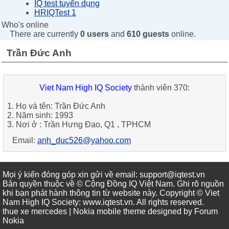
IQ test tuyển dụng
HRIQTest 1
Who's online
There are currently
0 users
and
610 guests
online.
Trần Đức Anh
Viet Nam High IQ Society
thành viên 370:
1. Họ và tên: Trần Đức Anh
2. Năm sinh: 1993
3. Nơi ở : Trần Hưng Đạo, Q1 , TPHCM
Email:
anh_duc526@yahoo.com
Mọi ý kiến đóng góp xin gửi về email: support@iqtest.vn
Bản quyền thuộc về © Cộng Đồng IQ Việt Nam. Ghi rõ nguồn
khi bạn phát hành thông tin từ website này. Copyright © Viet
Nam High IQ Society
:
www.iqtest.vn
.
All rights reserved
.
thue xe mercedes
| Nokia mobile theme designed by
Forum
Nokia