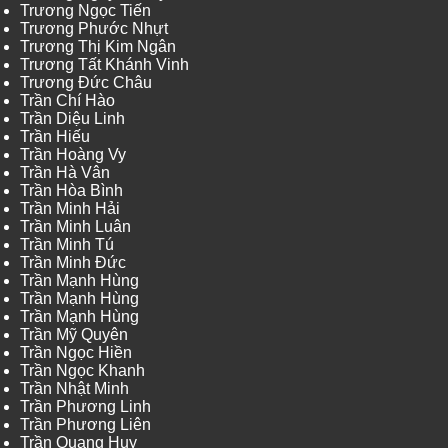
Trương Ngọc Tiến
Trương Phước Nhựt
Trương Thị Kim Ngân
Trương Tất Khánh Vinh
Trương Đức Châu
Trần Chí Hào
Trần Diệu Linh
Trần Hiếu
Trần Hoàng Vy
Trần Hà Vân
Trần Hòa Bình
Trần Minh Hải
Trần Minh Luân
Trần Minh Tú
Trần Minh Đức
Trần Mạnh Hùng
Trần Mạnh Hùng
Trần Mạnh Hùng
Trần Mỹ Quyên
Trần Ngọc Hiền
Trần Ngọc Khanh
Trần Nhật Minh
Trần Phương Linh
Trần Phương Liên
Trần Quang Huy