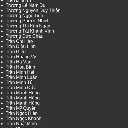
Trần Đình Phi
Trương Lê Nam Du
Trương Nguyễn Duy Thiện
Trương Ngọc Tiến
Trương Phước Nhựt
Trương Thị Kim Ngân
Trương Tất Khánh Vinh
Trương Đức Châu
Trần Chí Hào
Trần Diệu Linh
Trần Hiếu
Trần Hoàng Vy
Trần Hà Vân
Trần Hòa Bình
Trần Minh Hải
Trần Minh Luân
Trần Minh Tú
Trần Minh Đức
Trần Mạnh Hùng
Trần Mạnh Hùng
Trần Mạnh Hùng
Trần Mỹ Quyên
Trần Ngọc Hiền
Trần Ngọc Khanh
Trần Nhật Minh