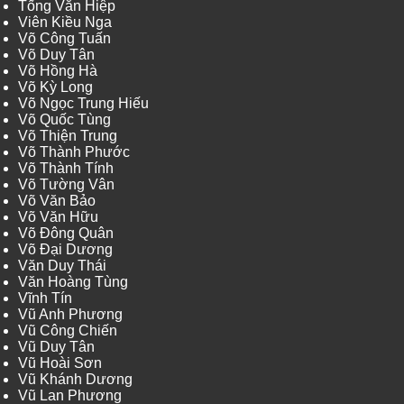
Tống Văn Hiệp
Viên Kiều Nga
Võ Công Tuấn
Võ Duy Tân
Võ Hồng Hà
Võ Kỳ Long
Võ Ngọc Trung Hiếu
Võ Quốc Tùng
Võ Thiện Trung
Võ Thành Phước
Võ Thành Tính
Võ Tường Vân
Võ Văn Bảo
Võ Văn Hữu
Võ Đông Quân
Võ Đại Dương
Văn Duy Thái
Văn Hoàng Tùng
Vĩnh Tín
Vũ Anh Phương
Vũ Công Chiến
Vũ Duy Tân
Vũ Hoài Sơn
Vũ Khánh Dương
Vũ Lan Phương