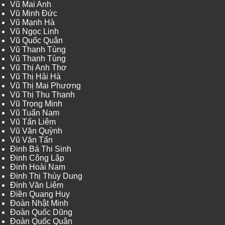
Vũ Mai Anh
Vũ Minh Đức
Vũ Mạnh Hà
Vũ Ngọc Linh
Vũ Quốc Quân
Vũ Thanh Tùng
Vũ Thanh Tùng
Vũ Thị Anh Thơ
Vũ Thị Hải Hà
Vũ Thị Mai Phương
Vũ Thị Thu Thanh
Vũ Trọng Minh
Vũ Tuấn Nam
Vũ Tấn Liêm
Vũ Văn Quỳnh
Vũ Văn Tấn
Đinh Bá Thi Sinh
Đinh Công Lập
Đinh Hoài Nam
Đinh Thị Thùy Dung
Đinh Văn Liêm
Điền Quang Huy
Đoàn Nhật Minh
Đoàn Quốc Dũng
Đoàn Quốc Quân