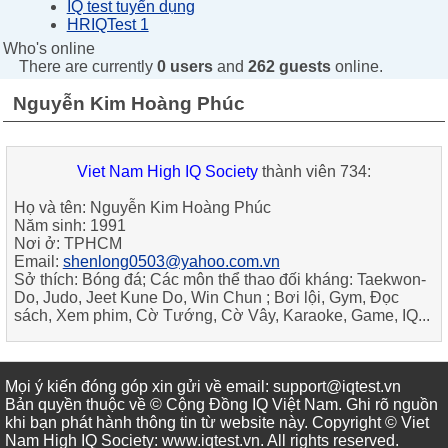
IQ test tuyển dụng
HRIQTest 1
Who's online
There are currently
0 users
and
262 guests
online.
Nguyễn Kim Hoàng Phúc
Viet Nam High IQ Society
thành viên 734:
Họ và tên:
Nguyễn Kim Hoàng Phúc
Năm sinh:
1991
Nơi ở:
TPHCM
Email:
shenlong0503@yahoo.com.vn
Sở thích:
Bóng đá; Các môn thể thao đối kháng: Taekwon-
Do, Judo, Jeet Kune Do, Win Chun ; Bơi lội, Gym, Đọc
sách, Xem phim, Cờ Tướng, Cờ Vây, Karaoke, Game, IQ...
Mọi ý kiến đóng góp xin gửi về email: support@iqtest.vn
Bản quyền thuộc về © Cộng Đồng IQ Việt Nam. Ghi rõ nguồn
khi bạn phát hành thông tin từ website này. Copyright © Viet
Nam High IQ Society
:
www.iqtest.vn
.
All rights reserved
.