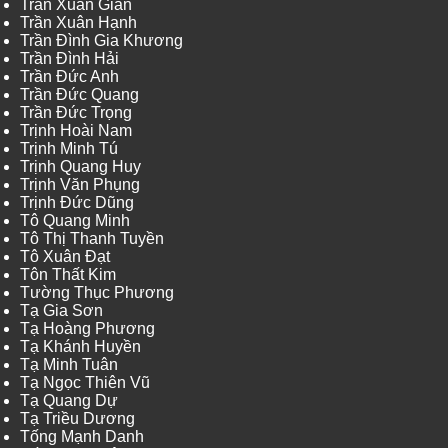
Trần Xuân Giản
Trần Xuân Hạnh
Trần Đình Gia Khương
Trần Đình Hải
Trần Đức Anh
Trần Đức Quang
Trần Đức Trọng
Trịnh Hoài Nam
Trịnh Minh Tú
Trịnh Quang Huy
Trịnh Văn Phụng
Trịnh Đức Dũng
Tô Quang Minh
Tô Thị Thanh Tuyền
Tô Xuân Đạt
Tôn Thất Kim
Tường Thục Phương
Tạ Gia Sơn
Tạ Hoàng Phương
Tạ Khánh Huyền
Tạ Minh Tuân
Tạ Ngọc Thiên Vũ
Tạ Quang Dự
Tạ Triều Dương
Tống Mạnh Danh