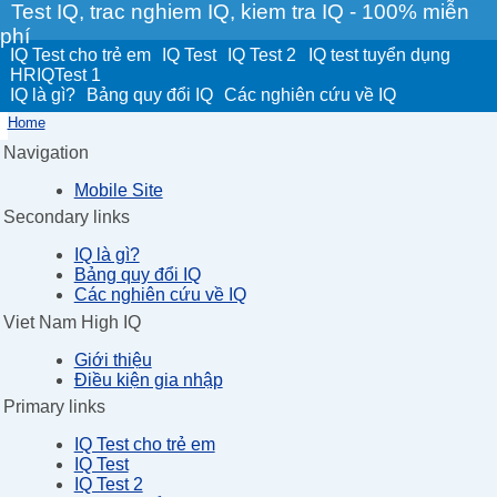
Test IQ, trac nghiem IQ, kiem tra IQ - 100% miễn
phí
IQ Test cho trẻ em
IQ Test
IQ Test 2
IQ test tuyển dụng
HRIQTest 1
IQ là gì?
Bảng quy đổi IQ
Các nghiên cứu về IQ
Home
Navigation
Mobile Site
Secondary links
IQ là gì?
Bảng quy đổi IQ
Các nghiên cứu về IQ
Viet Nam High IQ
Giới thiệu
Điều kiện gia nhập
Primary links
IQ Test cho trẻ em
IQ Test
IQ Test 2