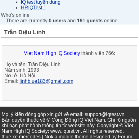
IQ test tuyển dụng
HRIQTest 1
Who's online
There are currently
0 users
and
191 guests
online.
Trần Diệu Linh
Viet Nam High IQ Society
thành viên 766:
Họ và tên:
Trần Diệu Linh
Năm sinh:
1993
Nơi ở:
Hà Nội
Email:
linhblue183@gmail.com
Mọi ý kiến đóng góp xin gửi về email: support@iqtest.vn
Bản quyền thuộc về © Cộng Đồng IQ Việt Nam. Ghi rõ nguồn
khi bạn phát hành thông tin từ website này. Copyright © Viet
Nam High IQ Society
:
www.iqtest.vn
.
All rights reserved
.
thue xe mercedes
| Nokia mobile theme designed by
Forum