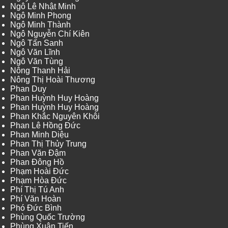
Ngô Lê Nhật Minh
Ngô Minh Phong
Ngô Minh Thành
Ngô Nguyễn Chí Kiên
Ngô Tấn Sanh
Ngô Văn Lĩnh
Ngô Văn Tùng
Nông Thanh Hải
Nông Thị Hoài Thương
Phan Duy
Phan Huỳnh Huy Hoàng
Phan Huỳnh Huy Hoàng
Phan Khắc Nguyên Khôi
Phan Lê Hồng Đức
Phan Minh Diệu
Phan Thị Thủy Trung
Phan Văn Đậm
Phan Đông Hồ
Phạm Hoài Đức
Phạm Hòa Đức
Phí Thị Tú Anh
Phí Văn Hoàn
Phó Đức Bình
Phùng Quốc Trường
Phùng Xuân Tiến