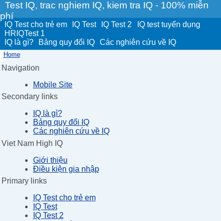
Test IQ, trac nghiem IQ, kiem tra IQ - 100% miễn
phí
IQ Test cho trẻ em
IQ Test
IQ Test 2
IQ test tuyển dụng
HRIQTest 1
IQ là gì?
Bảng quy đổi IQ
Các nghiên cứu về IQ
Home
Navigation
Mobile Site
Secondary links
IQ là gì?
Bảng quy đổi IQ
Các nghiên cứu về IQ
Viet Nam High IQ
Giới thiệu
Điều kiện gia nhập
Primary links
IQ Test cho trẻ em
IQ Test
IQ Test 2