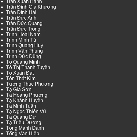
Trần Xuân Hạnh
Trần Đình Gia Khương
Trần Đình Hải
Trần Đức Anh
Trần Đức Quang
Trần Đức Trọng
Trịnh Hoài Nam
Trịnh Minh Tú
Trịnh Quang Huy
Trịnh Văn Phụng
Trịnh Đức Dũng
Tô Quang Minh
Tô Thị Thanh Tuyền
Tô Xuân Đạt
Tôn Thất Kim
Tường Thục Phương
Tạ Gia Sơn
Tạ Hoàng Phương
Tạ Khánh Huyền
Tạ Minh Tuân
Tạ Ngọc Thiên Vũ
Tạ Quang Dự
Tạ Triều Dương
Tống Mạnh Danh
Tống Văn Hiệp