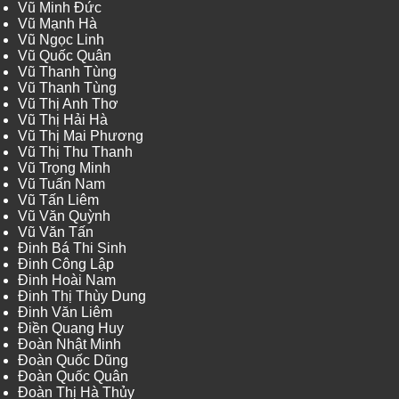
Vũ Minh Đức
Vũ Mạnh Hà
Vũ Ngọc Linh
Vũ Quốc Quân
Vũ Thanh Tùng
Vũ Thanh Tùng
Vũ Thị Anh Thơ
Vũ Thị Hải Hà
Vũ Thị Mai Phương
Vũ Thị Thu Thanh
Vũ Trọng Minh
Vũ Tuấn Nam
Vũ Tấn Liêm
Vũ Văn Quỳnh
Vũ Văn Tấn
Đinh Bá Thi Sinh
Đinh Công Lập
Đinh Hoài Nam
Đinh Thị Thùy Dung
Đinh Văn Liêm
Điền Quang Huy
Đoàn Nhật Minh
Đoàn Quốc Dũng
Đoàn Quốc Quân
Đoàn Thị Hà Thủy