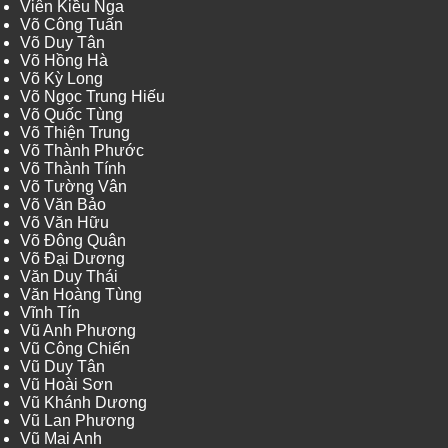
Viên Kiều Nga
Võ Công Tuấn
Võ Duy Tân
Võ Hồng Hà
Võ Kỳ Long
Võ Ngọc Trung Hiếu
Võ Quốc Tùng
Võ Thiện Trung
Võ Thành Phước
Võ Thành Tính
Võ Tường Vân
Võ Văn Bảo
Võ Văn Hữu
Võ Đông Quân
Võ Đại Dương
Văn Duy Thái
Văn Hoàng Tùng
Vĩnh Tín
Vũ Anh Phương
Vũ Công Chiến
Vũ Duy Tân
Vũ Hoài Sơn
Vũ Khánh Dương
Vũ Lan Phương
Vũ Mai Anh