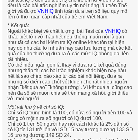
đều là các bài trắc nghiệm uy tín nổi tiếng lâu trên Thế
giới và được
VNHIQ
tính toán dựa trên số liệu quy mô
lớn ở thời gian cập nhật của trẻ em Việt Nam.
* Kết quả:
Ngoài khác biệt về chất lượng, bài Test của
VNHIQ
có
khác biệt lớn với hầu hết nếu không muốn nói là gần
như tất cả các bài kiểm tra IQ online khác tồn tại hiện
nay do nhu cầu lợi nhuận hay câu lưu lượng mà các kết
quả của họ thường đưa ra ở các mức IQ phóng đại lên
rất nhiều.
Có thể hiểu ngắn gọn là thay vì đưa ra 1 kết quả đúng
nhưng thấp thì các bài trắc nghiệm khác hiện nay hầu
hết là sao chép, xào xáo từ các bài nổi tiếng, đưa ra
những số điểm cao chót vót khiến cho rất nhiều người
nhận "kết quả ảo" "không tưởng". Vì kết quả ai cũng cao
nên đa số sẽ muốn chia sẻ trên mạng xã hội, giới thiệu
với mọi người.
Một vài lưu ý về chỉ số IQ
:
Chỉ số IQ trung bình là 100, có nửa số người trên 100 và
cũng có một nửa số người có IQ dưới 100.
Chỉ có 1 trên 50 người hay nói cách khác là 2% dân số
có IQ từ 131 trở lên với SD 15 hay tương đương 133 SD
16 tương đương 149 SD 24.