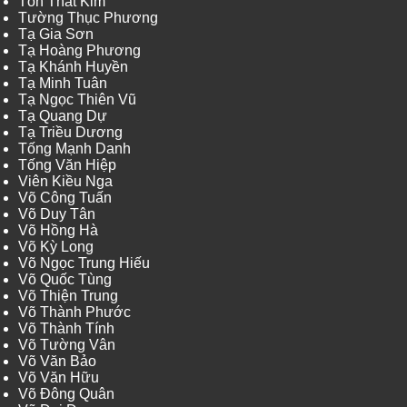
Tôn Thất Kim
Tường Thục Phương
Tạ Gia Sơn
Tạ Hoàng Phương
Tạ Khánh Huyền
Tạ Minh Tuân
Tạ Ngọc Thiên Vũ
Tạ Quang Dự
Tạ Triều Dương
Tống Mạnh Danh
Tống Văn Hiệp
Viên Kiều Nga
Võ Công Tuấn
Võ Duy Tân
Võ Hồng Hà
Võ Kỳ Long
Võ Ngọc Trung Hiếu
Võ Quốc Tùng
Võ Thiện Trung
Võ Thành Phước
Võ Thành Tính
Võ Tường Vân
Võ Văn Bảo
Võ Văn Hữu
Võ Đông Quân