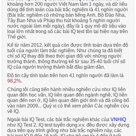
khoảng hơn 200 người Việt Nam làm 1 ngày, và dữ liệu
dùng để tính toán của bài trắc nghiệm là
41 nghìn người
(Bài trắc nghiệm có những bản tiếng Anh, Bồ Đào Nha,
Tây Ban Nha và Pháp thu hút khoảng 5 nghìn người
nước ngoài làm mỗi ngày), đây là 1 quy mô dữ liệu vào
loại lớn nhất trong số các bài IQ test tồn tại hiện nay trên
Thế giới.
Kể từ năm 2012, kết quả còn được
tính toán dựa trên độ
tuổi của người làm trắc nghiệm
. Như chúng ta đã biết
chỉ số IQ thay đổi theo thời gian đối với những người
trưởng thành, thông thường kể từ sau 35-40 tuổi chỉ số
IQ của người trưởng thành bắt đầu giảm dần.
Độ tin cậy
tính toán trên hơn
41 nghìn người
đã làm là
98,2%
.
Chúng tôi cũng tiến hành nhiều nghiên cứu như IQ liên
quan đến học vấn, IQ liên quan đến ngành nghề, IQ liên
quan đến nơi ở, IQ liên quan đến giới tính và đã công bố
vào năm 2009... Quý vị có thể xem phần Các nghiên cứu
về IQ.
Ngoài bài
IQ Test
, các bài trắc nghiệm khác của
VNHIQ
như
IQ Test 2
,
IQ test tuyển dụng
.v.v. đều được xây dựng
dựa trên quy trình giống như bài trắc nghiệm này, các
bài
test IQ 9 đến 16 tuổi
,
IQ cho trẻ em từ 4 đến 9 tuổi