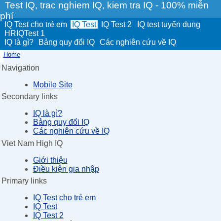
Test IQ, trac nghiem IQ, kiem tra IQ - 100% miễn
phí
IQ Test cho trẻ em
IQ Test
IQ Test 2
IQ test tuyển dụng
HRIQTest 1
IQ là gì?
Bảng quy đổi IQ
Các nghiên cứu về IQ
Home
Navigation
Mobile Site
Secondary links
IQ là gì?
Bảng quy đổi IQ
Các nghiên cứu về IQ
Viet Nam High IQ
Giới thiệu
Điều kiện gia nhập
Primary links
IQ Test cho trẻ em
IQ Test
IQ Test 2