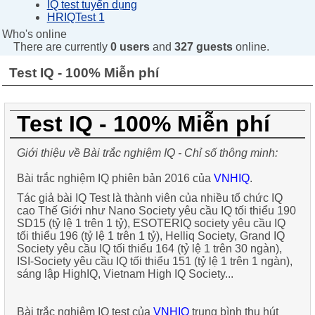
IQ test tuyển dụng
HRIQTest 1
Who's online
There are currently
0 users
and
327 guests
online.
Test IQ - 100% Miễn phí
Test IQ - 100% Miễn phí
Giới thiệu về Bài trắc nghiệm IQ - Chỉ số thông minh:
Bài trắc nghiệm IQ phiên bản 2016 của
VNHIQ
.
Tác giả bài
IQ Test
là thành viên của nhiều tổ chức IQ
cao Thế Giới như
Nano Society
yêu cầu IQ tối thiểu 190
SD15 (tỷ lệ 1 trên 1 tỷ),
ESOTERIQ society
yêu cầu IQ
tối thiểu 196 (tỷ lệ 1 trên 1 tỷ),
Helliq Society
,
Grand IQ
Society
yêu cầu IQ tối thiểu 164 (tỷ lệ 1 trên 30 ngàn),
ISI-Society
yêu cầu IQ tối thiểu 151 (tỷ lệ 1 trên 1 ngàn),
sáng lập
HighIQ
,
Vietnam High IQ Society
...
Bài trắc nghiệm
IQ test
của
VNHIQ
trung bình thu hút