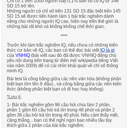
Chỉ có 1 trên 1000 người hay 0,1% dân số có IQ từ 146
SD 15 trở lên.
Những người có chỉ số trên 131 SD 15 đặc biệt trên 145
SD 15 sẽ được tiến hành làm 1 bài trắc nghiệm dành
riêng cho những người IQ cao, hiện nay trên thế giới là
những bài rất khó và không khống chế thời gian.
****
Trước khi làm trắc nghiệm IQ, nếu chưa có những kiến
thức cơ bản về IQ, các bạn có thể đọc bài viết
IQ là gì
của
VNHIQ
(bài viết sau đó đã được
VNHIQ
đăng chủ
yếu nội dung trên trang từ điển mở wikipedia tiếng Việt
vào năm 2009) để có cái nhìn khái quát về chỉ số thông
minh IQ.
Bài test là
công bằng giữa các nền văn hóa
(không phân
biệt bạn lớn lên ở đâu) , và
công bằng giữa các nền kiến
thức
(không phân biệt bạn có đi học hay không).
*Lưu ý:
1-
Bài trắc nghiệm gồm
96 câu hỏi
chia làm
2 phần
,
phần 1
gồm
60 câu
hỏi trả lời trong
48 phút
và
phần 2
gồm
36 câu
hỏi trả lời trong
40 phút
. Nếu cảm thấy mệt,
căng thẳng... bạn có thể nghỉ ngơi bao nhiêu lâu tùy
thích giữa 2 phần của bài trắc nghiệm.