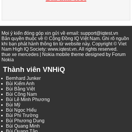
Mọi ý kiến đóng góp xin gửi về email: support@iqtest.vn
Bản quyền thuộc về © Cộng Đồng IQ Việt Nam. Ghi rõ nguồn
khi bạn phát hành thông tin từ website này. Copyright © Viet
Nam High IQ Society
:
www.iqtest.vn
.
All rights reserved
.
thue xe mercedes
| Nokia mobile theme designed by
Forum
Nokia
Thành viên VNHiQ
Bernhard Junker
Bùi Kiếm Anh
Bùi Bằng Việt
Bùi Công Nam
Bùi Lê Minh Phương
Bùi Mỹ
Bùi Ngọc Hiếu
Bùi Phi Trường
Bùi Phương Dung
Bùi Quang Minh
Bùi Quang Tân