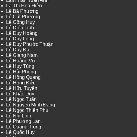
Lâm Trần Tuấn Anh
Lã Thị Hoa Hiên
Lê Bá Phương
Lê Cát Phương
Lê Công Huy
Lê Diệu Linh
Lê Duy Hoàng
Lê Duy Long
Lê Duy Phước Thuận
Lê Duy Đại
Lê Giang Nam
Lê Hoàng Vũ
Lê Huy Tùng
Lê Hải Phong
Lê Hồng Quang
Lê Hồng Đức
Lê Hữu Tuyên
Lê Khắc Duy
Lê Ngọc Tuấn
Lê Nguyễn Minh Đăng
Lê Ngọc Thiên Phú
Lê Nhi Linh
Lê Phương Lan
Lê Quang Trung
Lê Quốc Huy