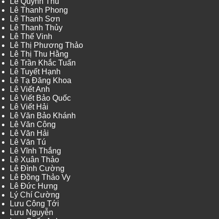
Lê Quỳnh Thu
Lê Thanh Phong
Lê Thanh Sơn
Lê Thanh Thủy
Lê Thế Vinh
Lê Thị Phương Thảo
Lê Thị Thu Hằng
Lê Trần Khắc Tuấn
Lê Tuyết Hạnh
Lê Tạ Đăng Khoa
Lê Viết Anh
Lê Viết Bảo Quốc
Lê Viết Hải
Lê Văn Bảo Khánh
Lê Văn Công
Lê Văn Hải
Lê Văn Tú
Lê Vĩnh Thắng
Lê Xuân Thảo
Lê Đình Cường
Lê Đồng Thảo Vy
Lê Đức Hưng
Lý Chí Cường
Lưu Công Tới
Lưu Nguyễn