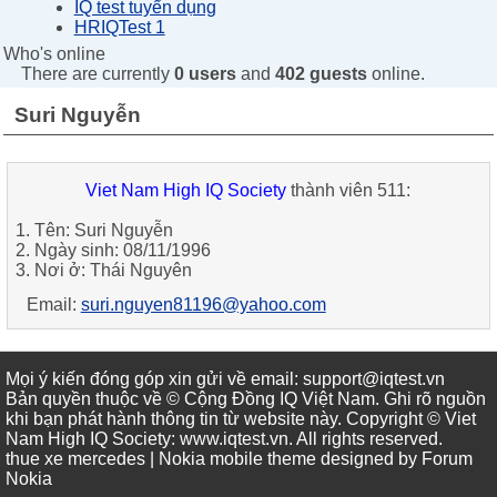
IQ test tuyển dụng
HRIQTest 1
Who's online
There are currently
0 users
and
402 guests
online.
Suri Nguyễn
Viet Nam High IQ Society
thành viên 511:
1. Tên: Suri Nguyễn
2. Ngày sinh: 08/11/1996
3. Nơi ở: Thái Nguyên
Email:
suri.nguyen81196@yahoo.com
Mọi ý kiến đóng góp xin gửi về email: support@iqtest.vn
Bản quyền thuộc về © Cộng Đồng IQ Việt Nam. Ghi rõ nguồn
khi bạn phát hành thông tin từ website này. Copyright © Viet
Nam High IQ Society
:
www.iqtest.vn
.
All rights reserved
.
thue xe mercedes
| Nokia mobile theme designed by
Forum
Nokia