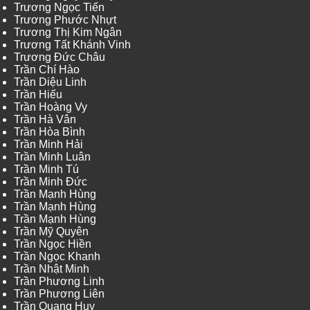
Trương Ngọc Tiến
Trương Phước Nhựt
Trương Thị Kim Ngân
Trương Tất Khánh Vinh
Trương Đức Châu
Trần Chí Hào
Trần Diệu Linh
Trần Hiếu
Trần Hoàng Vy
Trần Hà Vân
Trần Hòa Bình
Trần Minh Hải
Trần Minh Luân
Trần Minh Tú
Trần Minh Đức
Trần Mạnh Hùng
Trần Mạnh Hùng
Trần Mạnh Hùng
Trần Mỹ Quyên
Trần Ngọc Hiền
Trần Ngọc Khanh
Trần Nhật Minh
Trần Phương Linh
Trần Phương Liên
Trần Quang Huy