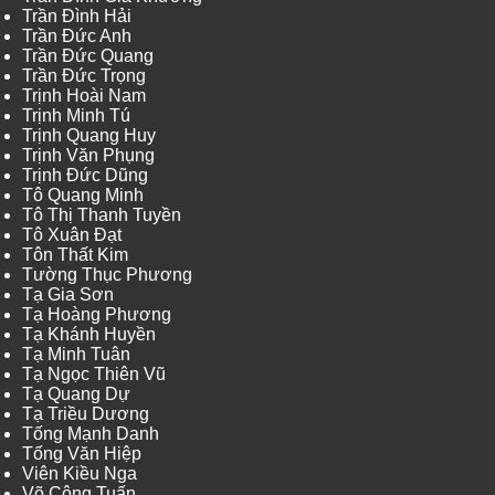
Trần Đình Hải
Trần Đức Anh
Trần Đức Quang
Trần Đức Trọng
Trịnh Hoài Nam
Trịnh Minh Tú
Trịnh Quang Huy
Trịnh Văn Phụng
Trịnh Đức Dũng
Tô Quang Minh
Tô Thị Thanh Tuyền
Tô Xuân Đạt
Tôn Thất Kim
Tường Thục Phương
Tạ Gia Sơn
Tạ Hoàng Phương
Tạ Khánh Huyền
Tạ Minh Tuân
Tạ Ngọc Thiên Vũ
Tạ Quang Dự
Tạ Triều Dương
Tống Mạnh Danh
Tống Văn Hiệp
Viên Kiều Nga
Võ Công Tuấn