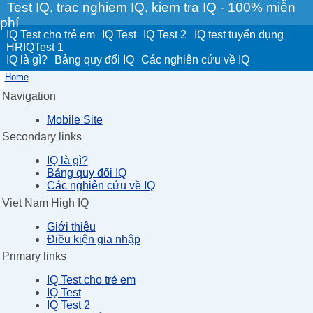
Test IQ, trac nghiem IQ, kiem tra IQ - 100% miễn
phí
IQ Test cho trẻ em
IQ Test
IQ Test 2
IQ test tuyển dụng
HRIQTest 1
IQ là gì?
Bảng quy đổi IQ
Các nghiên cứu về IQ
Home
Navigation
Mobile Site
Secondary links
IQ là gì?
Bảng quy đổi IQ
Các nghiên cứu về IQ
Viet Nam High IQ
Giới thiệu
Điều kiện gia nhập
Primary links
IQ Test cho trẻ em
IQ Test
IQ Test 2