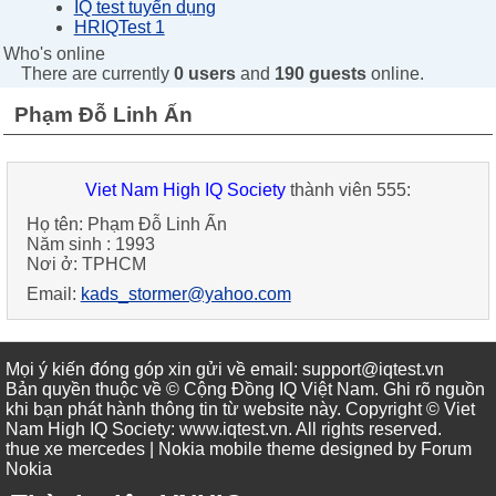
IQ test tuyển dụng
HRIQTest 1
Who's online
There are currently
0 users
and
190 guests
online.
Phạm Đỗ Linh Ấn
Viet Nam High IQ Society
thành viên 555:
Họ tên:
Phạm Đỗ Linh Ấn
Năm sinh :
1993
Nơi ở:
TPHCM
Email:
kads_stormer@yahoo.com
Mọi ý kiến đóng góp xin gửi về email: support@iqtest.vn
Bản quyền thuộc về © Cộng Đồng IQ Việt Nam. Ghi rõ nguồn
khi bạn phát hành thông tin từ website này. Copyright © Viet
Nam High IQ Society
:
www.iqtest.vn
.
All rights reserved
.
thue xe mercedes
| Nokia mobile theme designed by
Forum
Nokia