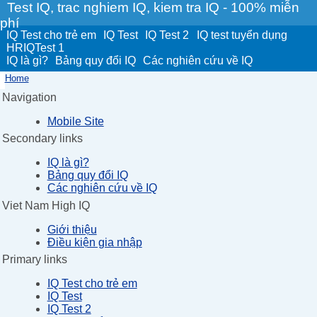
Test IQ, trac nghiem IQ, kiem tra IQ - 100% miễn
phí
IQ Test cho trẻ em
IQ Test
IQ Test 2
IQ test tuyển dụng
HRIQTest 1
IQ là gì?
Bảng quy đổi IQ
Các nghiên cứu về IQ
Home
Navigation
Mobile Site
Secondary links
IQ là gì?
Bảng quy đổi IQ
Các nghiên cứu về IQ
Viet Nam High IQ
Giới thiệu
Điều kiện gia nhập
Primary links
IQ Test cho trẻ em
IQ Test
IQ Test 2