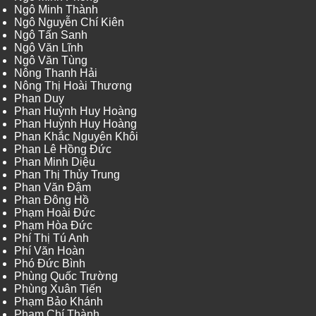
Ngô Minh Thành
Ngô Nguyễn Chí Kiên
Ngô Tấn Sanh
Ngô Văn Lĩnh
Ngô Văn Tùng
Nông Thanh Hải
Nông Thị Hoài Thương
Phan Duy
Phan Huỳnh Huy Hoàng
Phan Huỳnh Huy Hoàng
Phan Khắc Nguyên Khôi
Phan Lê Hồng Đức
Phan Minh Diệu
Phan Thị Thủy Trung
Phan Văn Đậm
Phan Đông Hồ
Phạm Hoài Đức
Phạm Hòa Đức
Phí Thị Tú Anh
Phí Văn Hoàn
Phó Đức Bình
Phùng Quốc Trường
Phùng Xuân Tiến
Phạm Bảo Khánh
Phạm Chí Thành