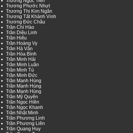
Trương Ngọc Tiến
Trương Phước Nhựt
Trương Thị Kim Ngân
Trương Tất Khánh Vinh
Trương Đức Châu
Trần Chí Hào
Trần Diệu Linh
Trần Hiếu
Trần Hoàng Vy
Trần Hà Vân
Trần Hòa Bình
Trần Minh Hải
Trần Minh Luân
Trần Minh Tú
Trần Minh Đức
Trần Mạnh Hùng
Trần Mạnh Hùng
Trần Mạnh Hùng
Trần Mỹ Quyên
Trần Ngọc Hiền
Trần Ngọc Khanh
Trần Nhật Minh
Trần Phương Linh
Trần Phương Liên
Trần Quang Huy