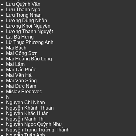
Lưu Quỳnh Vân
Lưu Thanh Nga
Lưu Trọng Nhân
Lương Dũng Nhân
Lương Khôi Nguyên
Lương Thanh Nguyệt
Lại Bá Hưng
Lữ Thục Phương Anh
Mai Bách
Mai Công Sơn
Mai Hoàng Bảo Long
Mai Lâm
Mai Tấn Phúc
Mai Văn Hà
Mai Văn Sáng
Mai Đức Nam
Mislav Predavec
N
Nguyen Chi Nhan
Nguyễn Khánh Thuận
Nguyễn Khắc Huân
Nguyễn Mạnh Thi
Nguyễn Ngọc Quỳnh Như
Nguyễn Trọng Trường Thành
Nguyễn Tuấn Anh