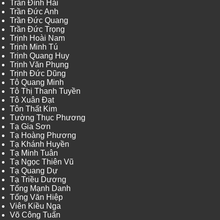
Trần Đình Hải
Trần Đức Anh
Trần Đức Quang
Trần Đức Trọng
Trịnh Hoài Nam
Trịnh Minh Tú
Trịnh Quang Huy
Trịnh Văn Phụng
Trịnh Đức Dũng
Tô Quang Minh
Tô Thị Thanh Tuyền
Tô Xuân Đạt
Tôn Thất Kim
Tường Thục Phương
Tạ Gia Sơn
Tạ Hoàng Phương
Tạ Khánh Huyền
Tạ Minh Tuân
Tạ Ngọc Thiên Vũ
Tạ Quang Dự
Tạ Triều Dương
Tống Mạnh Danh
Tống Văn Hiệp
Viên Kiều Nga
Võ Công Tuấn