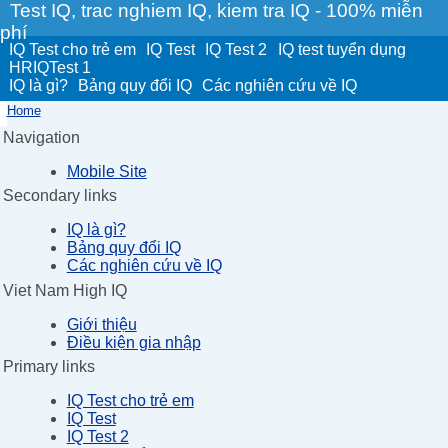
Test IQ, trac nghiem IQ, kiem tra IQ - 100% miễn
phí
IQ Test cho trẻ em
IQ Test
IQ Test 2
IQ test tuyển dụng
HRIQTest 1
IQ là gì?
Bảng quy đổi IQ
Các nghiên cứu về IQ
Home
Navigation
Mobile Site
Secondary links
IQ là gì?
Bảng quy đổi IQ
Các nghiên cứu về IQ
Viet Nam High IQ
Giới thiệu
Điều kiện gia nhập
Primary links
IQ Test cho trẻ em
IQ Test
IQ Test 2