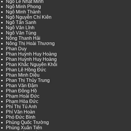
Ngô Lê Nhật Minh
Ngô Minh Phong
Ngô Minh Thành
Ngô Nguyễn Chí Kiên
Ngô Tấn Sanh
Ngô Văn Lĩnh
Ngô Văn Tùng
Nông Thanh Hải
Nông Thị Hoài Thương
Phan Duy
Phan Huỳnh Huy Hoàng
Phan Huỳnh Huy Hoàng
Phan Khắc Nguyên Khôi
Phan Lê Hồng Đức
Phan Minh Diệu
Phan Thị Thủy Trung
Phan Văn Đậm
Phan Đông Hồ
Phạm Hoài Đức
Phạm Hòa Đức
Phí Thị Tú Anh
Phí Văn Hoàn
Phó Đức Bình
Phùng Quốc Trường
Phùng Xuân Tiến