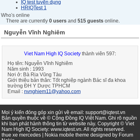
IQ test tuyển dụng
HRIQTest 1
Who's online
There are currently
0 users
and
515 guests
online.
Nguyễn Vĩnh Nghiêm
Viet Nam High IQ Society
thành viên 597:
Họ tên:
Nguyễn Vĩnh Nghiêm
Năm sinh :
1993
Nơi ở:
Bà Rịa Vũng Tàu
Giới thiệu bản thân:
Tốt nghiệp ngành Bác sĩ đa khoa
trường ĐH Y Dược TPHCM
Email :
nvnghiem11@yahoo.com
Mọi ý kiến đóng góp xin gửi về email: support@iqtest.vn
Bản quyền thuộc về © Cộng Đồng IQ Việt Nam. Ghi rõ nguồn
khi bạn phát hành thông tin từ website này. Copyright © Viet
Nam High IQ Society
:
www.iqtest.vn
.
All rights reserved
.
thue xe mercedes
| Nokia mobile theme designed by
Forum