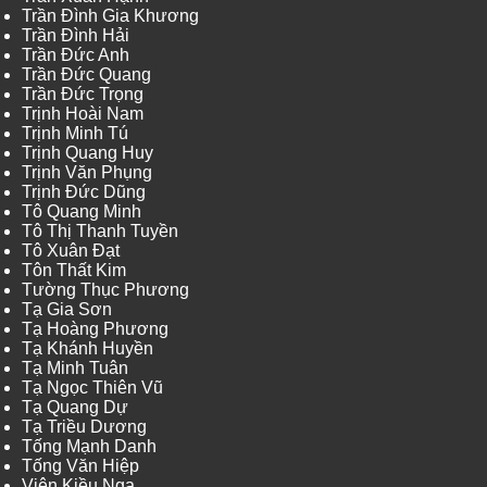
Trần Đình Gia Khương
Trần Đình Hải
Trần Đức Anh
Trần Đức Quang
Trần Đức Trọng
Trịnh Hoài Nam
Trịnh Minh Tú
Trịnh Quang Huy
Trịnh Văn Phụng
Trịnh Đức Dũng
Tô Quang Minh
Tô Thị Thanh Tuyền
Tô Xuân Đạt
Tôn Thất Kim
Tường Thục Phương
Tạ Gia Sơn
Tạ Hoàng Phương
Tạ Khánh Huyền
Tạ Minh Tuân
Tạ Ngọc Thiên Vũ
Tạ Quang Dự
Tạ Triều Dương
Tống Mạnh Danh
Tống Văn Hiệp
Viên Kiều Nga