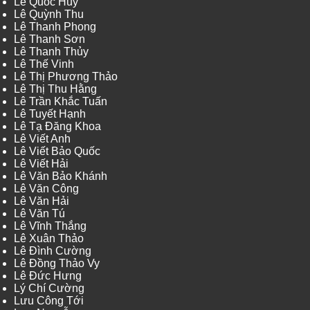
Lê Quốc Huy
Lê Quỳnh Thu
Lê Thanh Phong
Lê Thanh Sơn
Lê Thanh Thủy
Lê Thế Vinh
Lê Thị Phương Thảo
Lê Thị Thu Hằng
Lê Trần Khắc Tuấn
Lê Tuyết Hạnh
Lê Tạ Đăng Khoa
Lê Viết Anh
Lê Viết Bảo Quốc
Lê Viết Hải
Lê Văn Bảo Khánh
Lê Văn Công
Lê Văn Hải
Lê Văn Tú
Lê Vĩnh Thắng
Lê Xuân Thảo
Lê Đình Cường
Lê Đồng Thảo Vy
Lê Đức Hưng
Lý Chí Cường
Lưu Công Tới