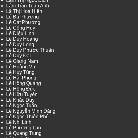
Lâm Thị Ngọc Bích
Lâm Trần Tuấn Anh
Lã Thị Hoa Hiên
Lê Bá Phương
Lê Cát Phương
Lê Công Huy
Lê Diệu Linh
Lê Duy Hoàng
Lê Duy Long
Lê Duy Phước Thuận
Lê Duy Đại
Lê Giang Nam
Lê Hoàng Vũ
Lê Huy Tùng
Lê Hải Phong
Lê Hồng Quang
Lê Hồng Đức
Lê Hữu Tuyên
Lê Khắc Duy
Lê Ngọc Tuấn
Lê Nguyễn Minh Đăng
Lê Ngọc Thiên Phú
Lê Nhi Linh
Lê Phương Lan
Lê Quang Trung