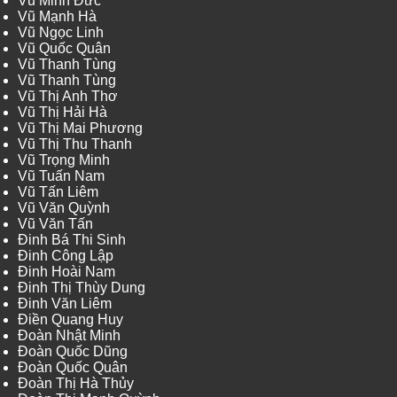
Vũ Minh Đức
Vũ Mạnh Hà
Vũ Ngọc Linh
Vũ Quốc Quân
Vũ Thanh Tùng
Vũ Thanh Tùng
Vũ Thị Anh Thơ
Vũ Thị Hải Hà
Vũ Thị Mai Phương
Vũ Thị Thu Thanh
Vũ Trọng Minh
Vũ Tuấn Nam
Vũ Tấn Liêm
Vũ Văn Quỳnh
Vũ Văn Tấn
Đinh Bá Thi Sinh
Đinh Công Lập
Đinh Hoài Nam
Đinh Thị Thùy Dung
Đinh Văn Liêm
Điền Quang Huy
Đoàn Nhật Minh
Đoàn Quốc Dũng
Đoàn Quốc Quân
Đoàn Thị Hà Thủy