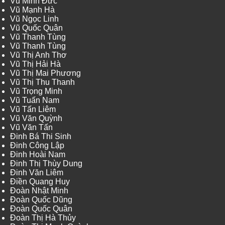
Vũ Minh Đức
Vũ Mạnh Hà
Vũ Ngọc Linh
Vũ Quốc Quân
Vũ Thanh Tùng
Vũ Thanh Tùng
Vũ Thị Anh Thơ
Vũ Thị Hải Hà
Vũ Thị Mai Phương
Vũ Thị Thu Thanh
Vũ Trọng Minh
Vũ Tuấn Nam
Vũ Tấn Liêm
Vũ Văn Quỳnh
Vũ Văn Tấn
Đinh Bá Thi Sinh
Đinh Công Lập
Đinh Hoài Nam
Đinh Thị Thùy Dung
Đinh Văn Liêm
Điền Quang Huy
Đoàn Nhật Minh
Đoàn Quốc Dũng
Đoàn Quốc Quân
Đoàn Thị Hà Thủy