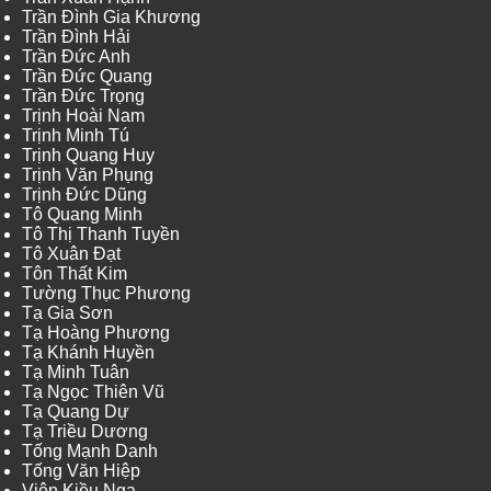
Trần Đình Gia Khương
Trần Đình Hải
Trần Đức Anh
Trần Đức Quang
Trần Đức Trọng
Trịnh Hoài Nam
Trịnh Minh Tú
Trịnh Quang Huy
Trịnh Văn Phụng
Trịnh Đức Dũng
Tô Quang Minh
Tô Thị Thanh Tuyền
Tô Xuân Đạt
Tôn Thất Kim
Tường Thục Phương
Tạ Gia Sơn
Tạ Hoàng Phương
Tạ Khánh Huyền
Tạ Minh Tuân
Tạ Ngọc Thiên Vũ
Tạ Quang Dự
Tạ Triều Dương
Tống Mạnh Danh
Tống Văn Hiệp
Viên Kiều Nga