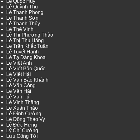
Lê Quốc Huy
Lê Quỳnh Thu
Lê Thanh Phong
Lê Thanh Sơn
Lê Thanh Thủy
Lê Thế Vinh
Lê Thị Phương Thảo
Lê Thị Thu Hằng
Lê Trần Khắc Tuấn
Lê Tuyết Hạnh
Lê Tạ Đăng Khoa
Lê Viết Anh
Lê Viết Bảo Quốc
Lê Viết Hải
Lê Văn Bảo Khánh
Lê Văn Công
Lê Văn Hải
Lê Văn Tú
Lê Vĩnh Thắng
Lê Xuân Thảo
Lê Đình Cường
Lê Đồng Thảo Vy
Lê Đức Hưng
Lý Chí Cường
Lưu Công Tới