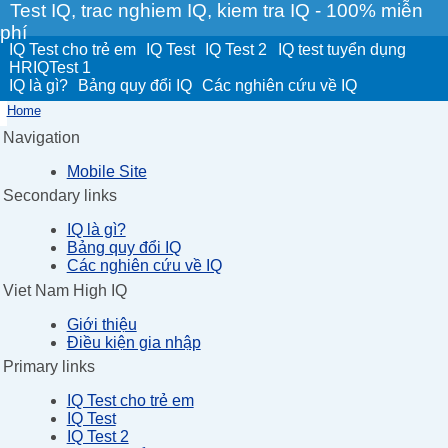
Test IQ, trac nghiem IQ, kiem tra IQ - 100% miễn
phí
IQ Test cho trẻ em
IQ Test
IQ Test 2
IQ test tuyển dụng
HRIQTest 1
IQ là gì?
Bảng quy đổi IQ
Các nghiên cứu về IQ
Home
Navigation
Mobile Site
Secondary links
IQ là gì?
Bảng quy đổi IQ
Các nghiên cứu về IQ
Viet Nam High IQ
Giới thiệu
Điều kiện gia nhập
Primary links
IQ Test cho trẻ em
IQ Test
IQ Test 2