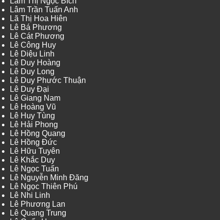
Lâm Thị Ngọc Bích
Lâm Trần Tuấn Anh
Lã Thị Hoa Hiên
Lê Bá Phương
Lê Cát Phương
Lê Công Huy
Lê Diệu Linh
Lê Duy Hoàng
Lê Duy Long
Lê Duy Phước Thuận
Lê Duy Đại
Lê Giang Nam
Lê Hoàng Vũ
Lê Huy Tùng
Lê Hải Phong
Lê Hồng Quang
Lê Hồng Đức
Lê Hữu Tuyên
Lê Khắc Duy
Lê Ngọc Tuấn
Lê Nguyễn Minh Đăng
Lê Ngọc Thiên Phú
Lê Nhi Linh
Lê Phương Lan
Lê Quang Trung