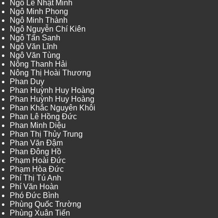
Ngô Lê Nhật Minh
Ngô Minh Phong
Ngô Minh Thành
Ngô Nguyễn Chí Kiên
Ngô Tấn Sanh
Ngô Văn Lĩnh
Ngô Văn Tùng
Nông Thanh Hải
Nông Thị Hoài Thương
Phan Duy
Phan Huỳnh Huy Hoàng
Phan Huỳnh Huy Hoàng
Phan Khắc Nguyên Khôi
Phan Lê Hồng Đức
Phan Minh Diệu
Phan Thị Thủy Trung
Phan Văn Đậm
Phan Đông Hồ
Phạm Hoài Đức
Phạm Hòa Đức
Phí Thị Tú Anh
Phí Văn Hoàn
Phó Đức Bình
Phùng Quốc Trường
Phùng Xuân Tiến