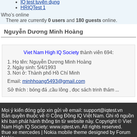
IQ test tuyển dụng
HRIQTest 1
Who's online
There are currently
0 users
and
180 guests
online.
Nguyễn Dương Minh Hoàng
Viet Nam High IQ Society
thành viên 694:
1. Họ tên: Nguyễn Dương Minh Hoàng
2. Ngày sinh: 5/4/1993
3. Nơi ở: Thành phố Hồ Chí Minh
Email:
minhhoang5493@gmail.com
Sở thích : bóng đá ,cầu lông , đọc sách trinh thám ...
Mọi ý kiến đóng góp xin gửi về email: support@iqtest.vn
Bản quyền thuộc về © Cộng Đồng IQ Việt Nam. Ghi rõ nguồn
khi bạn phát hành thông tin từ website này. Copyright © Viet
Nam High IQ Society
:
www.iqtest.vn
.
All rights reserved
.
thue xe mercedes
| Nokia mobile theme designed by
Forum