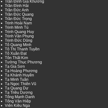
Trần Đình Gia Khương
Trần Đình Hải
Trần Đức Anh
Trần Đức Quang
Trần Đức Trọng
Trịnh Hoài Nam
Trịnh Minh Tú
Trịnh Quang Huy
Trịnh Văn Phụng
Trịnh Đức Dũng
Tô Quang Minh
Tô Thị Thanh Tuyền
Tô Xuân Đạt
Tôn Thất Kim
Tường Thục Phương
Tạ Gia Sơn
Tạ Hoàng Phương
Tạ Khánh Huyền
Tạ Minh Tuân
Tạ Ngọc Thiên Vũ
Tạ Quang Dự
Tạ Triều Dương
Tống Mạnh Danh
Tống Văn Hiệp
Viên Kiều Nga