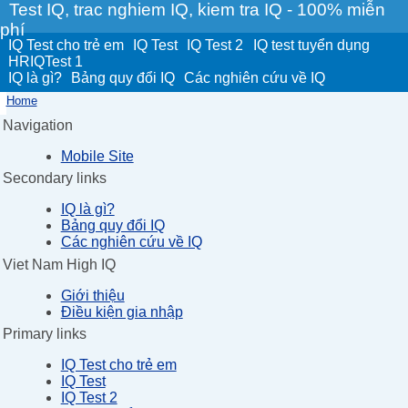
Test IQ, trac nghiem IQ, kiem tra IQ - 100% miễn
phí
IQ Test cho trẻ em
IQ Test
IQ Test 2
IQ test tuyển dụng
HRIQTest 1
IQ là gì?
Bảng quy đổi IQ
Các nghiên cứu về IQ
Home
Navigation
Mobile Site
Secondary links
IQ là gì?
Bảng quy đổi IQ
Các nghiên cứu về IQ
Viet Nam High IQ
Giới thiệu
Điều kiện gia nhập
Primary links
IQ Test cho trẻ em
IQ Test
IQ Test 2