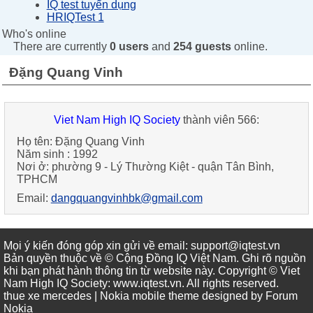
IQ test tuyển dụng
HRIQTest 1
Who's online
There are currently
0 users
and
254 guests
online.
Đặng Quang Vinh
Viet Nam High IQ Society
thành viên 566:
Họ tên:
Đặng Quang Vinh
Năm sinh :
1992
Nơi ở:
phường 9 - Lý Thường Kiệt - quận Tân Bình,
TPHCM
Email:
dangquangvinhbk@gmail.com
Mọi ý kiến đóng góp xin gửi về email: support@iqtest.vn
Bản quyền thuộc về © Cộng Đồng IQ Việt Nam. Ghi rõ nguồn
khi bạn phát hành thông tin từ website này. Copyright © Viet
Nam High IQ Society
:
www.iqtest.vn
.
All rights reserved
.
thue xe mercedes
| Nokia mobile theme designed by
Forum
Nokia