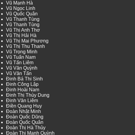
Vũ Mạnh Hà
Vũ Ngọc Linh
Vũ Quốc Quân
Vũ Thanh Tùng
Vũ Thanh Tùng
Vũ Thị Anh Thơ
Vũ Thị Hải Hà
Vũ Thị Mai Phương
Vũ Thị Thu Thanh
Vũ Trọng Minh
Vũ Tuấn Nam
Vũ Tấn Liêm
Vũ Văn Quỳnh
Vũ Văn Tấn
Đinh Bá Thi Sinh
Đinh Công Lập
Đinh Hoài Nam
Đinh Thị Thùy Dung
Đinh Văn Liêm
Điền Quang Huy
Đoàn Nhật Minh
Đoàn Quốc Dũng
Đoàn Quốc Quân
Đoàn Thị Hà Thủy
Đoàn Thị Mạnh Quỳnh