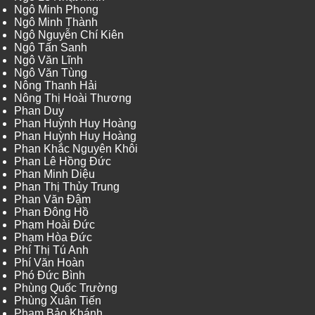
Ngô Minh Phong
Ngô Minh Thành
Ngô Nguyễn Chí Kiên
Ngô Tấn Sanh
Ngô Văn Lĩnh
Ngô Văn Tùng
Nông Thanh Hải
Nông Thị Hoài Thương
Phan Duy
Phan Huỳnh Huy Hoàng
Phan Huỳnh Huy Hoàng
Phan Khắc Nguyên Khôi
Phan Lê Hồng Đức
Phan Minh Diệu
Phan Thị Thủy Trung
Phan Văn Đậm
Phan Đông Hồ
Phạm Hoài Đức
Phạm Hòa Đức
Phí Thị Tú Anh
Phí Văn Hoàn
Phó Đức Bình
Phùng Quốc Trường
Phùng Xuân Tiến
Phạm Bảo Khánh