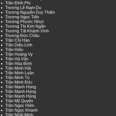
Trần Đình Phi
Trương Lê Nam Du
Trương Nguyễn Duy Thiện
Trương Ngọc Tiến
Trương Phước Nhựt
Trương Thị Kim Ngân
Trương Tất Khánh Vinh
Trương Đức Châu
Trần Chí Hào
Trần Diệu Linh
Trần Hiếu
Trần Hoàng Vy
Trần Hà Vân
Trần Hòa Bình
Trần Minh Hải
Trần Minh Luân
Trần Minh Tú
Trần Minh Đức
Trần Mạnh Hùng
Trần Mạnh Hùng
Trần Mạnh Hùng
Trần Mỹ Quyên
Trần Ngọc Hiền
Trần Ngọc Khanh
Trần Nhật Minh