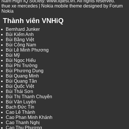
Nam High IQ Society
:
www.iqtest.vn
.
All rights reserved
.
thue xe mercedes
| Nokia mobile theme designed by
Forum
Nokia
Thành viên VNHiQ
Bernhard Junker
Bùi Kiếm Anh
Bùi Bằng Việt
Bùi Công Nam
Bùi Lê Minh Phương
Bùi Mỹ
Bùi Ngọc Hiếu
Bùi Phi Trường
Bùi Phương Dung
Bùi Quang Minh
Bùi Quang Tân
Bùi Quốc Việt
Bùi Thái Sơn
Bùi Thị Thanh Chuyên
Bùi Văn Luyện
Bạch Đức Tín
Cao Lê Thành
Cao Phan Minh Khánh
Cao Thanh Nghị
Cao Thu Phương