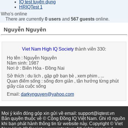
IQ test tuyển dụng
HRIQTest 1
Who's online
There are currently
0 users
and
567 guests
online.
Nguyễn Nguyên
Viet Nam High IQ Society
thành viên 330:
Họ tên : Nguyễn Nguyên
Năm sinh: 1987
Nơi ở : Biên Hòa - Đồng Nai
Sở thích : du lịch , gặp gỡ bạn bè , xem phim , ...
Quan điểm sống : sống đơn giản , tận hưởng từng phút
giây của cuộc sống
Email:
darkynguyen@yahoo.com
Mọi ý kiến đóng góp xin gửi về email: support@iqtest.vn
Bản quyền thuộc về © Cộng Đồng IQ Việt Nam. Ghi rõ nguồn
khi bạn phát hành thông tin từ website này. Copyright © Viet