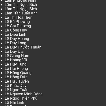
Lâm Phương Nghi
Lâm Thị Ngọc Bích
Lâm Thị Ngọc Bích
Lâm Trần Tuấn Anh
Lã Thị Hoa Hiên
Lê Bá Phương
Lê Cát Phương
Lê Công Huy
Lê Diệu Linh
Lê Duy Hoàng
Lê Duy Long
Lê Duy Phước Thuận
Lê Duy Đại
Lê Giang Nam
Lê Hoàng Vũ
Lê Huy Tùng
Lê Hải Phong
Lê Hồng Quang
Lê Hồng Đức
Lê Hữu Tuyên
Lê Khắc Duy
Lê Ngọc Tuấn
Lê Nguyễn Minh Đăng
Lê Ngọc Thiên Phú
Lê Nhi Linh