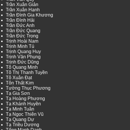
Trần Xuân Giản
Trần Xuân Hạnh
Trần Đình Gia Khương
Trần Đình Hải
Trần Đức Anh
Trần Đức Quang
Trần Đức Trọng
Trịnh Hoài Nam
Trịnh Minh Tú
Trịnh Quang Huy
Trịnh Văn Phụng
Trịnh Đức Dũng
Tô Quang Minh
Tô Thị Thanh Tuyền
Tô Xuân Đạt
Tôn Thất Kim
Tường Thục Phương
Tạ Gia Sơn
Tạ Hoàng Phương
Tạ Khánh Huyền
Tạ Minh Tuân
Tạ Ngọc Thiên Vũ
Tạ Quang Dự
Tạ Triều Dương
Tống Mạnh Danh