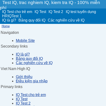
Test IQ, trac nghiem IQ, kiem tra IQ - 100% miễn
phí
IQ Test cho trẻ em
IQ Test
IQ Test 2
IQ test tuyển dụng
HRIQTest 1
IQ là gì?
Bảng quy đổi IQ
Các nghiên cứu về IQ
Home
Navigation
Mobile Site
Secondary links
IQ là gì?
Bảng quy đổi IQ
Các nghiên cứu về IQ
Viet Nam High IQ
Giới thiệu
Điều kiện gia nhập
Primary links
IQ Test cho trẻ em
IQ Test
IQ Test 2