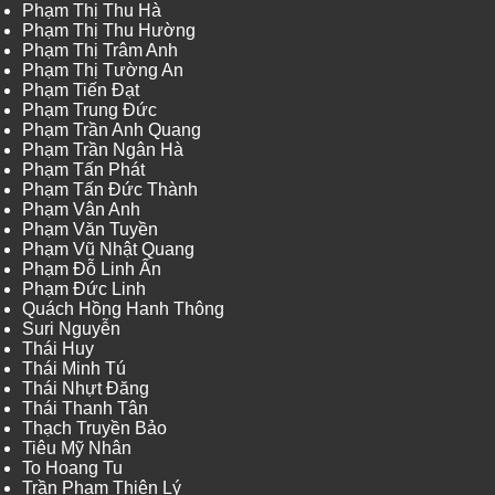
Phạm Thị Thu Hà
Phạm Thị Thu Hường
Phạm Thị Trâm Anh
Phạm Thị Tường An
Phạm Tiến Đạt
Phạm Trung Đức
Phạm Trần Anh Quang
Phạm Trần Ngân Hà
Phạm Tấn Phát
Phạm Tấn Đức Thành
Phạm Vân Anh
Phạm Văn Tuyền
Phạm Vũ Nhật Quang
Phạm Đỗ Linh Ấn
Phạm Đức Linh
Quách Hồng Hanh Thông
Suri Nguyễn
Thái Huy
Thái Minh Tú
Thái Nhựt Đăng
Thái Thanh Tân
Thạch Truyền Bảo
Tiêu Mỹ Nhân
To Hoang Tu
Trần Phạm Thiên Lý